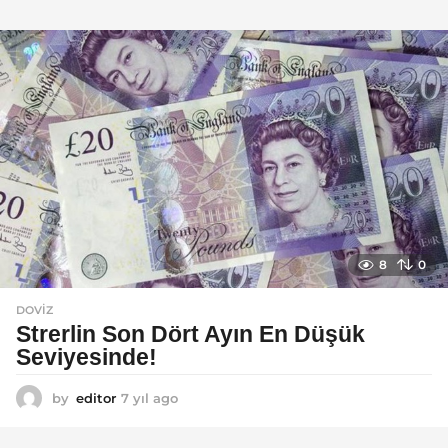
ı
l
a
g
o
8
0
DOVIZ
Strerlin Son Dört Ayın En Düşük
Seviyesinde!
by
editor
7 yıl ago
7
y
ı