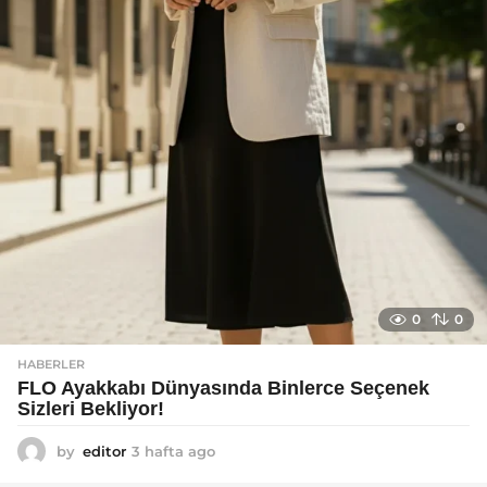
0
0
HABERLER
FLO Ayakkabı Dünyasında Binlerce Seçenek
Sizleri Bekliyor!
by
editor
3 hafta ago
2
a