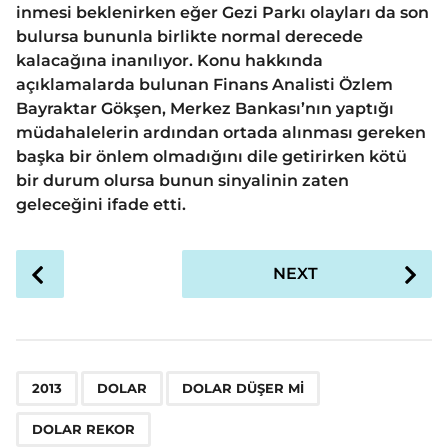
inmesi beklenirken eğer Gezi Parkı olayları da son
bulursa bununla birlikte normal derecede
kalacağına inanılıyor. Konu hakkında
açıklamalarda bulunan Finans Analisti Özlem
Bayraktar Gökşen, Merkez Bankası’nın yaptığı
müdahalelerin ardından ortada alınması gereken
başka bir önlem olmadığını dile getirirken kötü
bir durum olursa bunun sinyalinin zaten
geleceğini ifade etti.
P
NEXT
o
s
t
P
,
,
,
a
2013
DOLAR
DOLAR DÜŞER MI
g
DOLAR REKOR
i