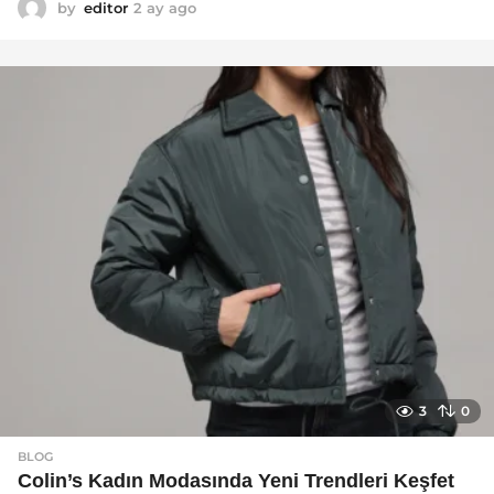
by
editor
2 ay ago
2
a
y
a
g
o
3
0
BLOG
Colin’s Kadın Modasında Yeni Trendleri Keşfet