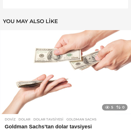
YOU MAY ALSO LIKE
5
0
DOVIZ
DOLAR
,
DOLAR TAVSIYESI
,
GOLDMAN SACHS
Goldman Sachs’tan dolar tavsiyesi