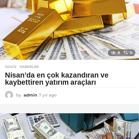
a
g
o
8
0
DOVIZ
,
HABERLER
Nisan’da en çok kazandıran ve
kaybettiren yatırım araçları
by
admin
7 yıl ago
7
y
ı
l
a
g
o