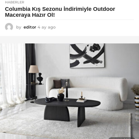
HABERLER
Columbia Kış Sezonu İndirimiyle Outdoor
Maceraya Hazır Ol!
by
editor
4 ay ago
4
a
y
a
g
o