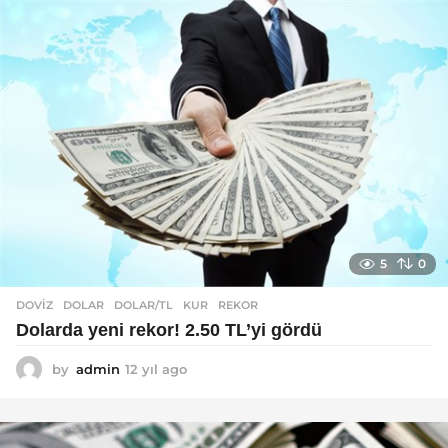
ı
l
a
g
o
5
0
DOVIZ
DOLAR
,
DOLAR/TL
,
KUR
,
REKOR
Dolarda yeni rekor! 2.50 TL’yi gördü
by
admin
12 yıl ago
1
2
y
ı
l