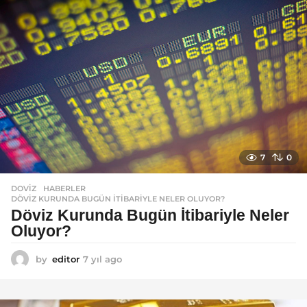
o
7
0
DOVIZ
,
HABERLER
DÖVIZ KURUNDA BUGÜN İTIBARIYLE NELER OLUYOR?
Döviz Kurunda Bugün İtibariyle Neler
Oluyor?
by
editor
7 yıl ago
7
y
ı
l