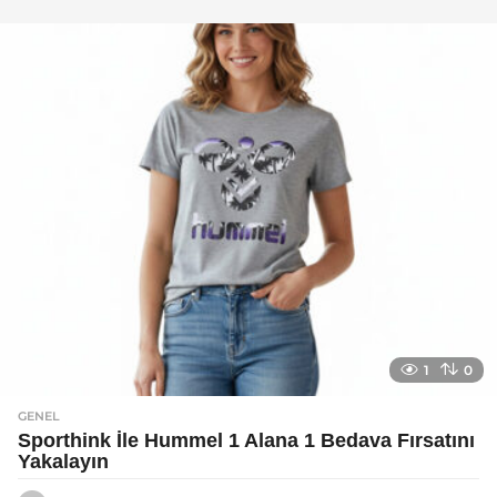
y
a
g
o
1
0
GENEL
Sporthink İle Hummel 1 Alana 1 Bedava Fırsatını
Yakalayın