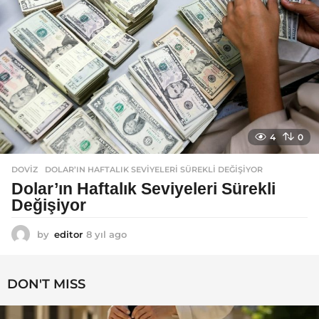
4
0
DOVIZ
DOLAR’IN HAFTALIK SEVIYELERI SÜREKLI DEĞIŞIYOR
Dolar’ın Haftalık Seviyeleri Sürekli
Değişiyor
by
editor
8 yıl ago
8
y
ı
l
DON'T MISS
a
g
o