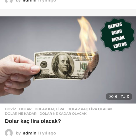
by
admin
11 yıl ago
1
1
y
ı
l
a
g
o
6
0
DOVIZ
DOLAR
,
DOLAR KAÇ LIRA
,
DOLAR KAÇ LIRA OLACAK
,
DOLAR NE KADAR
,
DOLAR NE KADAR OLACAK
Dolar kaç lira olacak?
by
admin
11 yıl ago
1