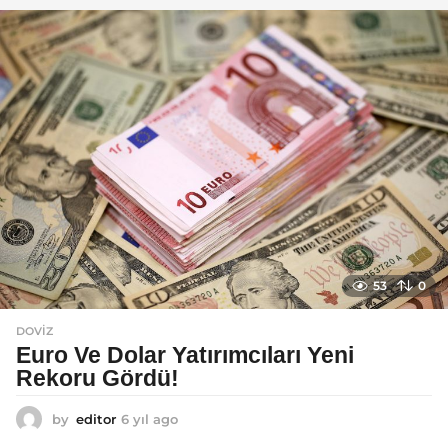
a
g
o
53
0
DOVIZ
Euro Ve Dolar Yatırımcıları Yeni
Rekoru Gördü!
by
editor
6 yıl ago
6
y