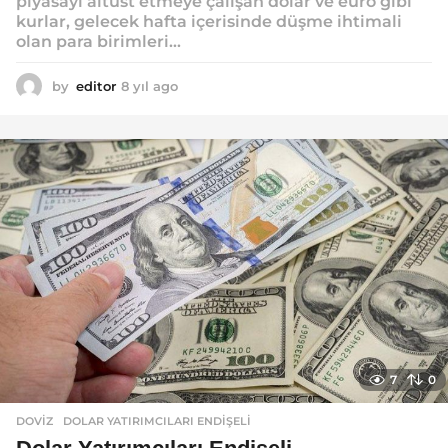
piyasayı altüst etmeye çalışan dolar ve euro gibi
kurlar, gelecek hafta içerisinde düşme ihtimali
olan para birimleri...
by
editor
8 yıl ago
8
y
ı
l
a
g
o
7
0
DOVIZ
DOLAR YATIRIMCILARI ENDIŞELI