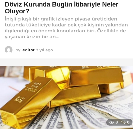
Döviz Kurunda Bugün İtibariyle Neler
Oluyor?
İnişli çıkışlı bir grafik izleyen piyasa üreticiden
tutunda tüketiciye kadar pek çok kişinin yakından
ilgilendiği en önemli konulardan biri. Özellikle de
yaşanan krizin bir an...
by
editor
7 yıl ago
7
y
ı
l
a
g
o
8
0