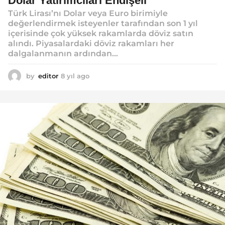
Dolar Yatırımcıları Endişeli
Türk Lirası’nı Dolar veya Euro birimiyle
değerlendirmek isteyenler tarafından son 1 yıl
içerisinde çok yüksek rakamlarda döviz satın
alındı. Piyasalardaki döviz rakamları her
dalgalanmanın ardından...
by
editor
8 yıl ago
8
y
ı
l
a
g
o