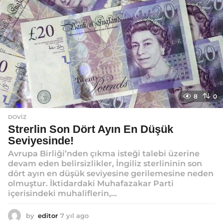
o
8
0
DOVIZ
Strerlin Son Dört Ayın En Düşük
Seviyesinde!
Avrupa Birliği’nden çıkma isteği talebi üzerine
devam eden belirsizlikler, İngiliz sterlininin son
dört ayın en düşük seviyesine gerilemesine neden
olmuştur. İktidardaki Muhafazakar Parti
içerisindeki muhaliflerin,...
by
editor
7 yıl ago
7