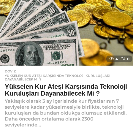
4
0
DOVIZ
YÜKSELEN KUR ATEŞI KARŞISINDA TEKNOLOJI KURULUŞLARI
DAYANABILECEK MI ?
Yükselen Kur Ateşi Karşısında Teknoloji
Kuruluşları Dayanabilecek Mi ?
Yaklaşık olarak 3 ay içerisinde kur fiyatlarının 7
seviyelere kadar yükselmesiyle birlikte, teknoloji
kuruluşları da bundan oldukça olumsuz etkilendi.
Daha önceden ortalama olarak 2300
seviyelerinde...