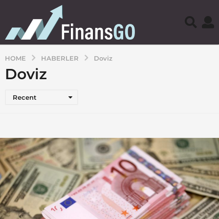
HOME
HABERLER
Doviz
Doviz
Recent