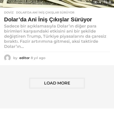
4
0
DOVIZ
DOLAR’DA ANI İNIŞ ÇIKIŞLAR SÜRÜYOR
Dolar’da Ani İniş Çıkışlar Sürüyor
Sadece bir açıklamasıyla Dolar’ın diğer para
birimleri karşısındaki etkisini ani bir şekilde
değiştiren Trump, Türkiye piyasalarını da çaresiz
bıraktı. Fazir artırımına gitmesi, aksi taktirde
Dolar’ın...
by
editor
8 yıl ago
8
y
ı
l
a
g
LOAD MORE
o