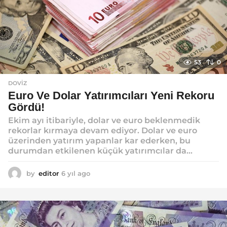
53
0
DOVIZ
Euro Ve Dolar Yatırımcıları Yeni Rekoru
Gördü!
Ekim ayı itibariyle, dolar ve euro beklenmedik
rekorlar kırmaya devam ediyor. Dolar ve euro
üzerinden yatırım yapanlar kar ederken, bu
durumdan etkilenen küçük yatırımcılar da...
by
editor
6 yıl ago
6
y
ı
l
a
g