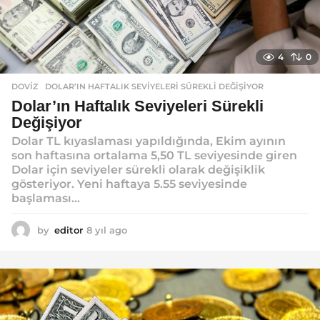
4
0
DOVIZ
DOLAR’IN HAFTALIK SEVIYELERI SÜREKLI DEĞIŞIYOR
Dolar’ın Haftalık Seviyeleri Sürekli
Değişiyor
Dolar TL kıyaslaması yapıldığında, Ekim ayının
son haftasına ortalama 5,50 TL seviyesinde giren
Dolar için seviyeler sürekli olarak değişiklik
gösteriyor. Yeni haftaya 5.55 seviyesinde
başlaması...
by
editor
8 yıl ago
8
y
ı
l
a
g
o