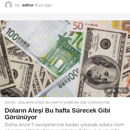
by
editor
8 yıl ago
8
y
ı
l
a
g
o
6
0
DOVIZ
DOLARIN ATEŞI BU HAFTA SÜRECEK GIBI GÖRÜNÜYOR
Doların Ateşi Bu hafta Sürecek Gibi
Görünüyor
Daha önce 7 seviyelerine kadar çıkarak adeta tüm