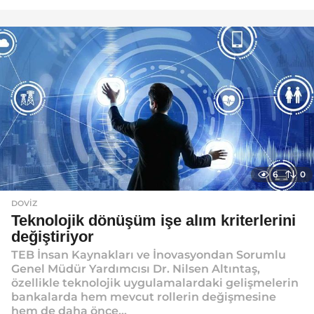
y
ı
l
a
g
o
6
0
DOVIZ
Teknolojik dönüşüm işe alım kriterlerini
değiştiriyor
TEB İnsan Kaynakları ve İnovasyondan Sorumlu
Genel Müdür Yardımcısı Dr. Nilsen Altıntaş,
özellikle teknolojik uygulamalardaki gelişmelerin
bankalarda hem mevcut rollerin değişmesine
hem de daha önce...