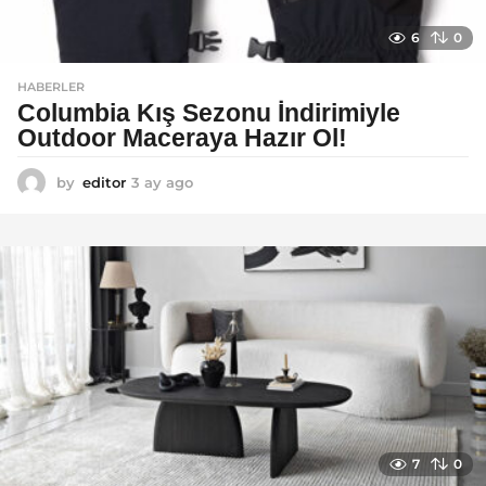
6
0
HABERLER
Columbia Kış Sezonu İndirimiyle
Outdoor Maceraya Hazır Ol!
by
editor
3 ay ago
4
a
y
a
g
o
7
0