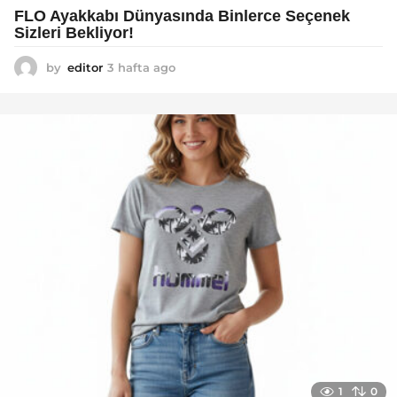
FLO Ayakkabı Dünyasında Binlerce Seçenek
Sizleri Bekliyor!
by
editor
3 hafta ago
2
a
y
a
g
o
1
0