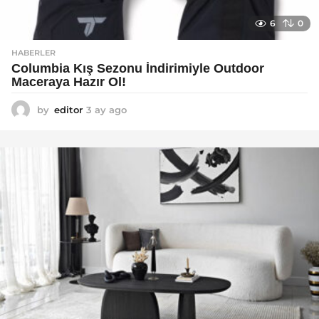
6
0
HABERLER
Columbia Kış Sezonu İndirimiyle Outdoor
Maceraya Hazır Ol!
by
editor
3 ay ago
4
a
y
a
g
o