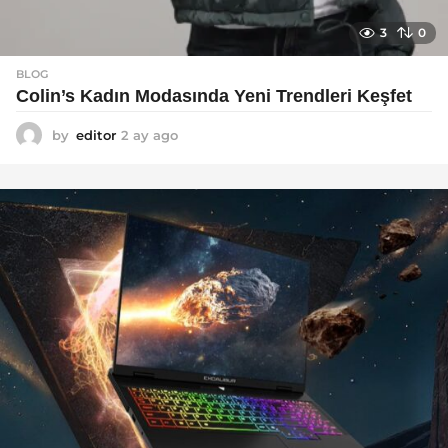
3
0
BLOG
Colin’s Kadın Modasında Yeni Trendleri Keşfet
by
editor
2 ay ago
3
a
y
a
g
o