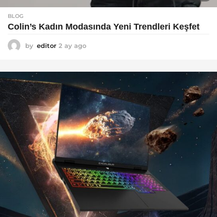
BLOG
Colin’s Kadın Modasında Yeni Trendleri Keşfet
by
editor
2 ay ago
3
a
y
a
g
o