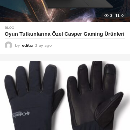
3
0
BLOG
Oyun Tutkunlarına Özel Casper Gaming Ürünleri
by
editor
3 ay ago
3
a
y
a
g
o