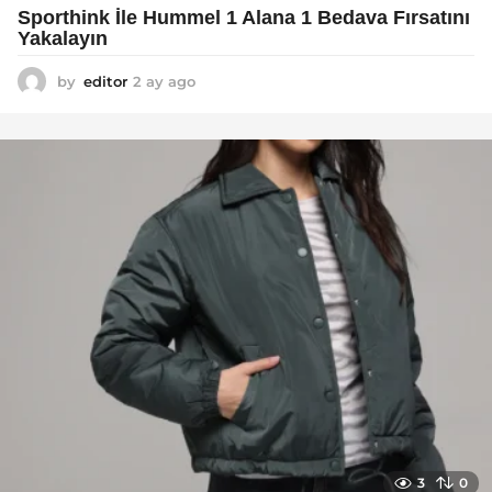
Sporthink İle Hummel 1 Alana 1 Bedava Fırsatını
Yakalayın
by
editor
2 ay ago
2
a
y
a
g
o
3
0