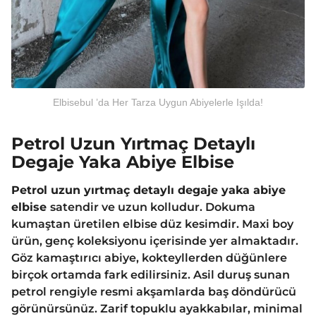
Elbisebul ’da Her Tarza Uygun Abiyelerle Işılda!
Petrol Uzun Yırtmaç Detaylı
Degaje Yaka Abiye Elbise
Petrol uzun yırtmaç detaylı degaje yaka abiye
elbise
satendir ve uzun kolludur. Dokuma
kumaştan üretilen elbise düz kesimdir. Maxi boy
ürün, genç koleksiyonu içerisinde yer almaktadır.
Göz kamaştırıcı abiye, kokteyllerden düğünlere
birçok ortamda fark edilirsiniz. Asil duruş sunan
petrol rengiyle resmi akşamlarda baş döndürücü
görünürsünüz. Zarif topuklu ayakkabılar, minimal