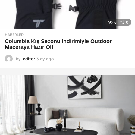
6
0
HABERLER
Columbia Kış Sezonu İndirimiyle Outdoor
Maceraya Hazır Ol!
by
editor
3 ay ago
4
a
y
a
g
o