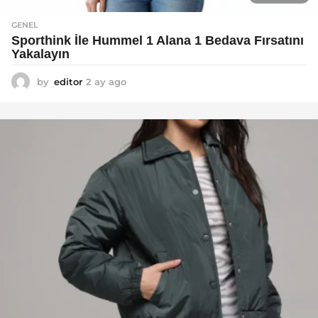
GENEL
Sporthink İle Hummel 1 Alana 1 Bedava Fırsatını
Yakalayın
by
editor
2 ay ago
2
a
y
a
g
o