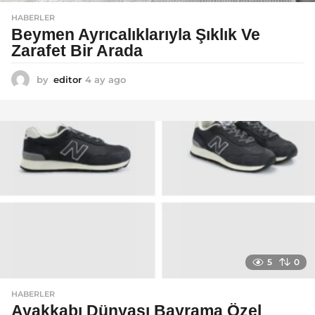
HABERLER
Beymen Ayrıcalıklarıyla Şıklık Ve
Zarafet Bir Arada
by
editor
4 ay ago
4
a
y
a
g
o
5
0
HABERLER
Ayakkabı Dünyası Bayrama Özel