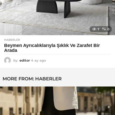
7
0
HABERLER
Beymen Ayrıcalıklarıyla Şıklık Ve Zarafet Bir
Arada
by
editor
4 ay ago
4
a
y
a
MORE FROM:
HABERLER
g
o