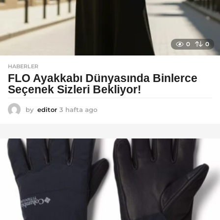
0
0
HABERLER
FLO Ayakkabı Dünyasında Binlerce
Seçenek Sizleri Bekliyor!
by
editor
3 hafta ago
2
a
y
a
g
o