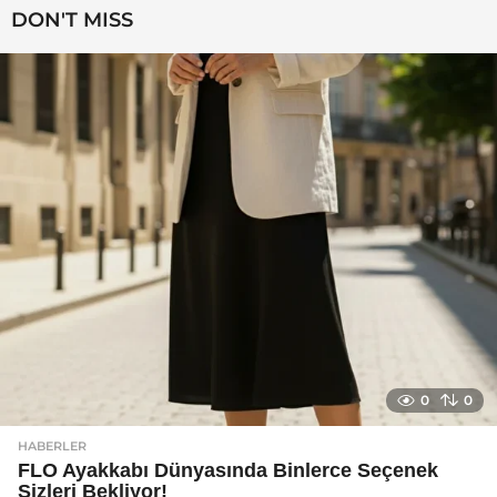
a
DON'T MISS
g
o
0
0
HABERLER
FLO Ayakkabı Dünyasında Binlerce Seçenek
Sizleri Bekliyor!