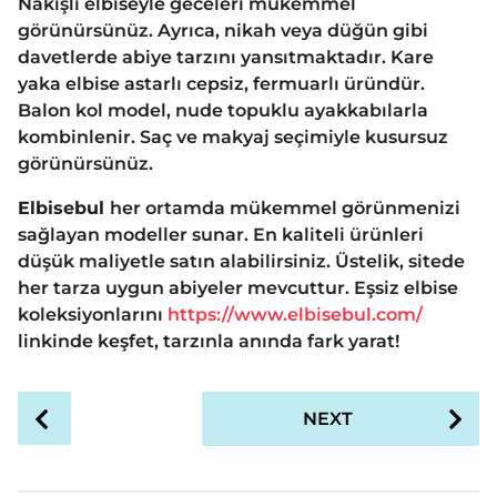
Nakışlı elbiseyle geceleri mükemmel
görünürsünüz. Ayrıca, nikah veya düğün gibi
davetlerde abiye tarzını yansıtmaktadır. Kare
yaka elbise astarlı cepsiz, fermuarlı üründür.
Balon kol model, nude topuklu ayakkabılarla
kombinlenir. Saç ve makyaj seçimiyle kusursuz
görünürsünüz.
Elbisebul
her ortamda mükemmel görünmenizi
sağlayan modeller sunar. En kaliteli ürünleri
düşük maliyetle satın alabilirsiniz. Üstelik, sitede
her tarza uygun abiyeler mevcuttur. Eşsiz elbise
koleksiyonlarını
https://www.elbisebul.com/
linkinde keşfet, tarzınla anında fark yarat!
P
NEXT
o
s
t