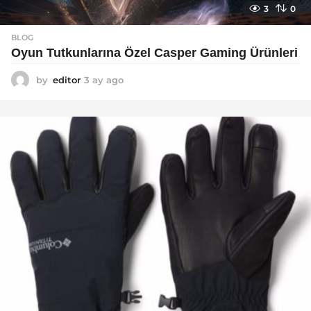
3
0
BLOG
Oyun Tutkunlarına Özel Casper Gaming Ürünleri
by
editor
3 ay ago
3
a
y
a
g
o