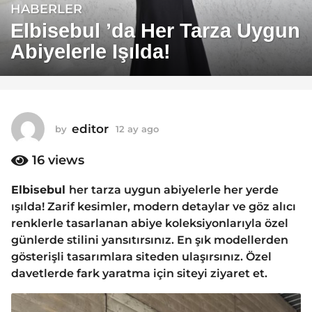
HABERLER
1
2
Elbisebul ’da Her Tarza Uygun
a
Abiyelerle Işılda!
y
a
g
o
1
editor
by
12 ay ago
1
1
1
a
16
views
a
y
y
a
Elbisebul
her tarza uygun abiyelerle her yerde
a
g
ışılda! Zarif kesimler, modern detaylar ve göz alıcı
o
g
renklerle tasarlanan abiye koleksiyonlarıyla özel
o
günlerde stilini yansıtırsınız. En şık modellerden
gösterişli tasarımlara siteden ulaşırsınız. Özel
davetlerde fark yaratma için siteyi ziyaret et.