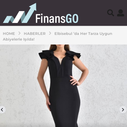
HOME
HABERLER
Elbisebul ’da Her Tarza Uygun
Abiyelerle Işılda!