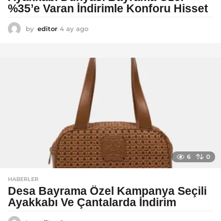
%35’e Varan İndirimle Konforu Hisset
by
editor
4 ay ago
5
a
y
a
g
o
6
0
HABERLER
Desa Bayrama Özel Kampanya Seçili
Ayakkabı Ve Çantalarda İndirim