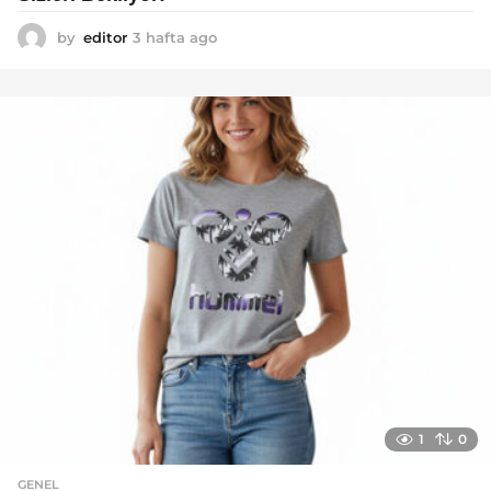
by
editor
3 hafta ago
2
a
y
a
g
o
1
0
GENEL