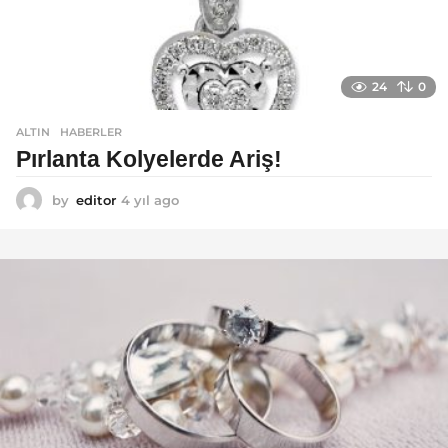
24
0
ALTIN
,
HABERLER
Pırlanta Kolyelerde Ariş!
by
editor
4 yıl ago
4
y
ı
l
a
g
o