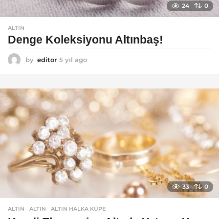
24
0
ALTIN
Denge Koleksiyonu Altınbaş!
by
editor
5 yıl ago
5
y
ı
l
a
g
o
33
0
ALTIN
ALTIN
,
ALTIN HALKA KÜPE