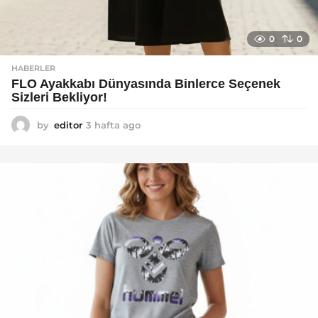
0
0
HABERLER
FLO Ayakkabı Dünyasında Binlerce Seçenek
Sizleri Bekliyor!
by
editor
3 hafta ago
2
a
y
a
g
o