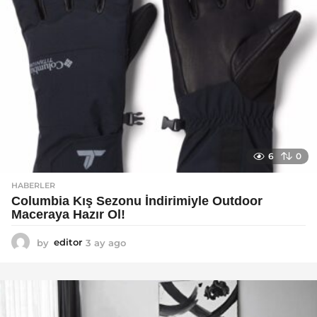
6
0
HABERLER
Columbia Kış Sezonu İndirimiyle Outdoor
Maceraya Hazır Ol!
by
editor
3 ay ago
4
a
y
a
g
o