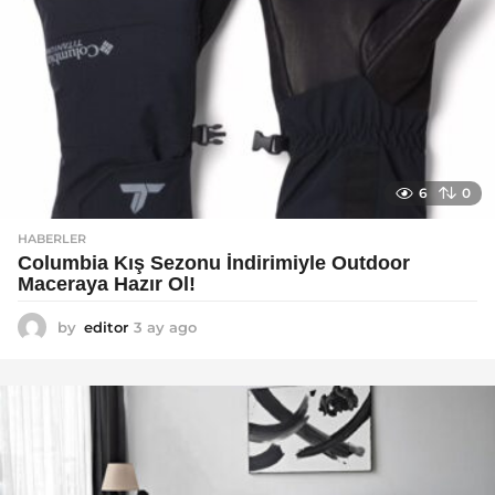
6
0
HABERLER
Columbia Kış Sezonu İndirimiyle Outdoor
Maceraya Hazır Ol!
by
editor
3 ay ago
4
a
y
a
g
o