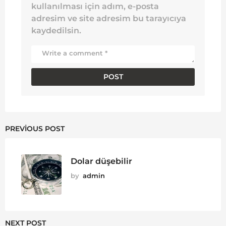
kullanılması için adım, e-posta
adresim ve site adresim bu tarayıcıya
kaydedilsin.
PREVIOUS POST
Dolar düşebilir
by
admin
NEXT POST