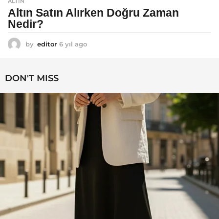
ALTIN
Altın Satın Alırken Doğru Zaman
Nedir?
by
editor
6 yıl ago
6
y
ı
l
DON'T MISS
a
g
o