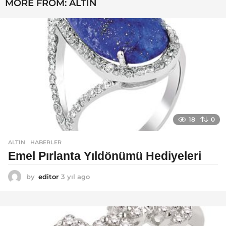
MORE FROM:
ALTIN
g
o
18
0
ALTIN
,
HABERLER
Emel Pırlanta Yıldönümü Hediyeleri
by
editor
3 yıl ago
3
y
ı
l
a
g