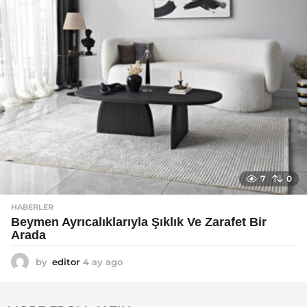
7
0
HABERLER
Beymen Ayrıcalıklarıyla Şıklık Ve Zarafet Bir
Arada
by
editor
4 ay ago
4
a
y
a