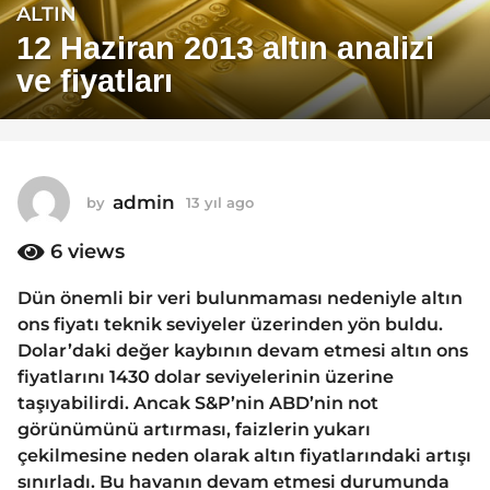
ALTIN
1
3
12 Haziran 2013 altın analizi
y
ve fiyatları
ı
l
a
g
o
admin
by
13 yıl ago
1
1
3
y
6
views
3
ı
y
l
Dün önemli bir veri bulunmaması nedeniyle altın
ı
a
ons fiyatı teknik seviyeler üzerinden yön buldu.
g
l
o
Dolar’daki değer kaybının devam etmesi altın ons
a
fiyatlarını 1430 dolar seviyelerinin üzerine
g
taşıyabilirdi. Ancak S&P’nin ABD’nin not
o
görünümünü artırması, faizlerin yukarı
çekilmesine neden olarak altın fiyatlarındaki artışı
sınırladı. Bu havanın devam etmesi durumunda