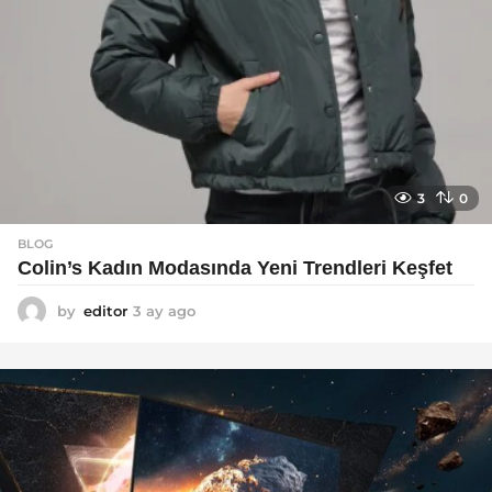
3
0
BLOG
Colin’s Kadın Modasında Yeni Trendleri Keşfet
by
editor
3 ay ago
3
a
y
a
g
o