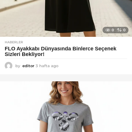
0
0
HABERLER
FLO Ayakkabı Dünyasında Binlerce Seçenek
Sizleri Bekliyor!
by
editor
3 hafta ago
2
a
y
a
g
o