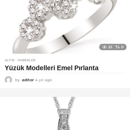
o
22
0
ALTIN
,
HABERLER
Yüzük Modelleri Emel Pırlanta
by
editor
4 yıl ago
4
y
ı
l
a
g
o