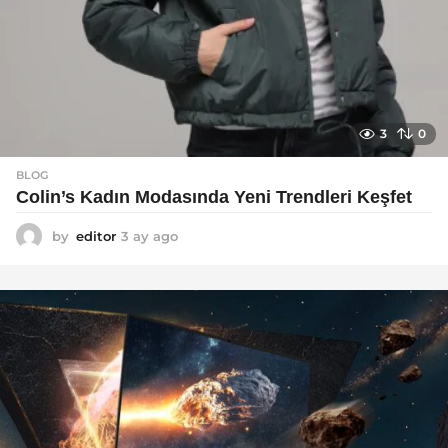
3
0
BLOG
Colin’s Kadın Modasında Yeni Trendleri Keşfet
by
editor
3 ay ago
3
a
y
a
g
o