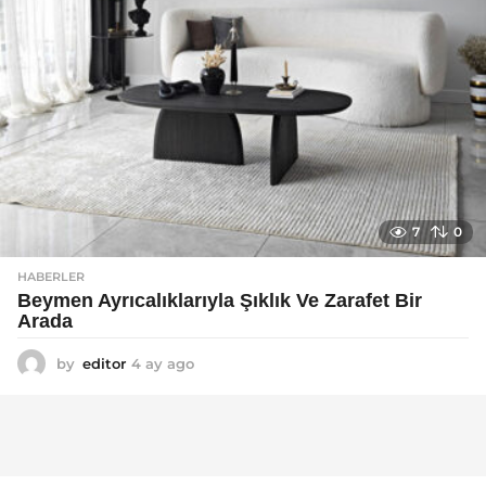
7
0
HABERLER
Beymen Ayrıcalıklarıyla Şıklık Ve Zarafet Bir
Arada
by
editor
4 ay ago
4
a
y
a
g
o