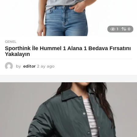
1
0
GENEL
Sporthink İle Hummel 1 Alana 1 Bedava Fırsatını
Yakalayın
by
editor
2 ay ago
2
a
y
a
g
o