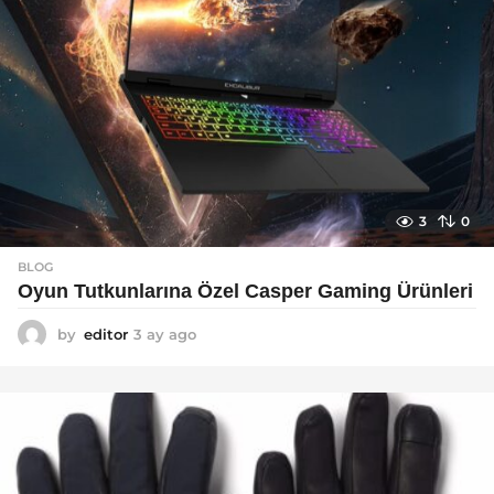
3
0
BLOG
Oyun Tutkunlarına Özel Casper Gaming Ürünleri
by
editor
3 ay ago
3
a
y
a
g
o