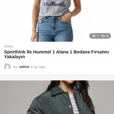
1
0
GENEL
Sporthink İle Hummel 1 Alana 1 Bedava Fırsatını
Yakalayın
by
editor
2 ay ago
2
a
y
a
g
o