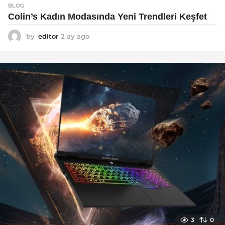
BLOG
Colin’s Kadın Modasında Yeni Trendleri Keşfet
by
editor
2 ay ago
3
a
y
a
g
o
3
0