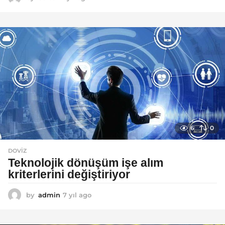
y
ı
l
a
g
o
6
0
DOVIZ
Teknolojik dönüşüm işe alım
kriterlerini değiştiriyor
by
admin
7 yıl ago
7
y
ı
l