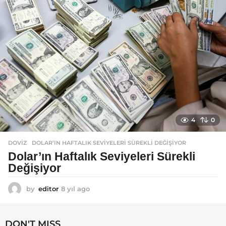
o
4
0
DOVIZ
DOLAR’IN HAFTALIK SEVIYELERI SÜREKLI DEĞIŞIYOR
Dolar’ın Haftalık Seviyeleri Sürekli
Değişiyor
by
editor
8 yıl ago
8
y
ı
l
DON'T MISS