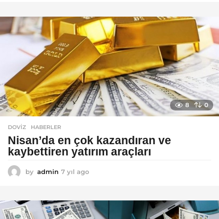
ı
l
a
g
o
8
0
DOVIZ
,
HABERLER
Nisan’da en çok kazandıran ve
kaybettiren yatırım araçları
by
admin
7 yıl ago
7
y
ı
l
a
g