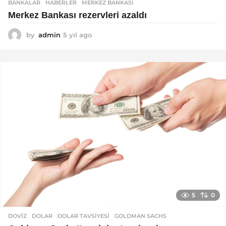
BANKALAR
,
HABERLER
MERKEZ BANKASI
Merkez Bankası rezervleri azaldı
by
admin
5 yıl ago
5
y
ı
l
a
g
o
5
0
DOVIZ
DOLAR
,
DOLAR TAVSIYESI
,
GOLDMAN SACHS