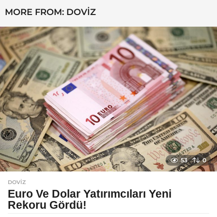
ı
MORE FROM:
DOVIZ
l
a
g
o
53
0
DOVIZ
Euro Ve Dolar Yatırımcıları Yeni
Rekoru Gördü!