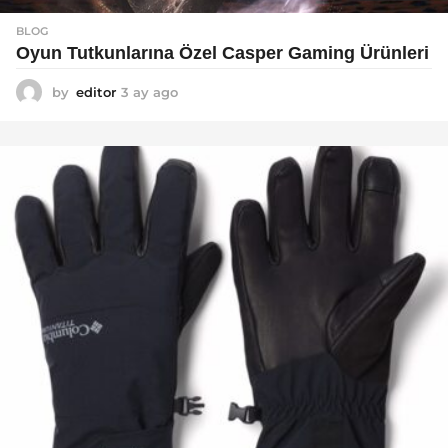
BLOG
Oyun Tutkunlarına Özel Casper Gaming Ürünleri
by
editor
3 ay ago
3
a
y
a
g
o