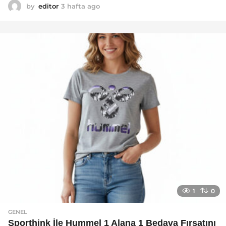
by
editor
3 hafta ago
2
a
y
a
g
o
1
0
GENEL
Sporthink İle Hummel 1 Alana 1 Bedava Fırsatını