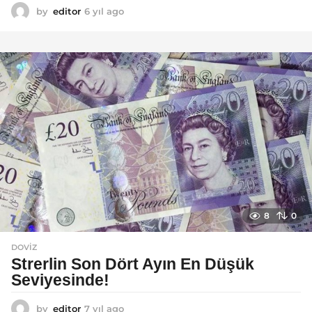
by
editor
6 yıl ago
6
y
ı
l
a
g
o
8
0
DOVIZ
Strerlin Son Dört Ayın En Düşük
Seviyesinde!
by
editor
7 yıl ago
7