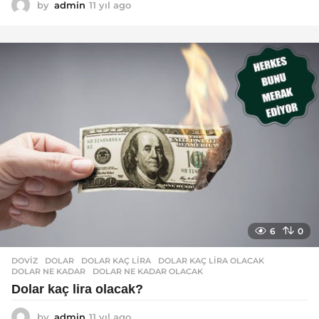
by
admin
11 yıl ago
1
1
y
ı
l
a
g
o
6
0
DOVIZ
DOLAR
,
DOLAR KAÇ LIRA
,
DOLAR KAÇ LIRA OLACAK
,
DOLAR NE KADAR
,
DOLAR NE KADAR OLACAK
Dolar kaç lira olacak?
by
admin
11 yıl ago
1