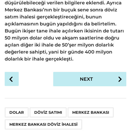
düşürülebileceği verilen bilgilere eklendi. Ayrıca
Merkez Bankası’nın bir buçuk sene sonra döviz
satım ihalesi gerçekleştireceğini, bunun
açıklamasının bugün yapıldığını da belirtelim.
Bugün ikişer tane ihale açılırken ikisinin de tutarı
50 milyon dolar oldu ve akşam saatlerine doğru
açılan diğer iki ihale de 50’şer milyon dolarlık
değerlere sahipti, yani bir günde 400 milyon
dolarlık bir ihale gerçekleşti.
P
NEXT
o
s
t
P
,
,
,
a
DOLAR
DÖVIZ SATIMI
MERKEZ BANKASI
g
MERKEZ BANKASI DÖVIZ IHALESI
i