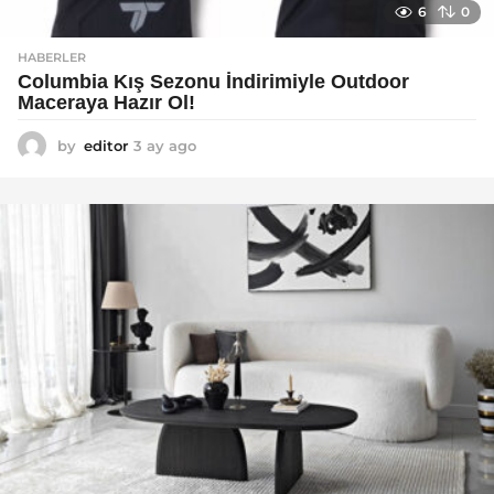
6
0
HABERLER
Columbia Kış Sezonu İndirimiyle Outdoor
Maceraya Hazır Ol!
by
editor
3 ay ago
4
a
y
a
g
o