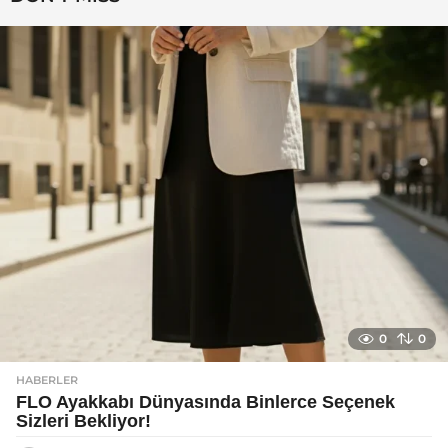
a
g
o
0
0
HABERLER
FLO Ayakkabı Dünyasında Binlerce Seçenek
Sizleri Bekliyor!