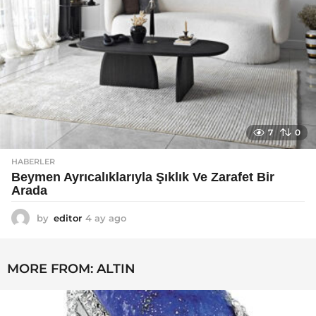
7
0
HABERLER
Beymen Ayrıcalıklarıyla Şıklık Ve Zarafet Bir
Arada
by
editor
4 ay ago
4
a
y
a
MORE FROM:
ALTIN
g
o