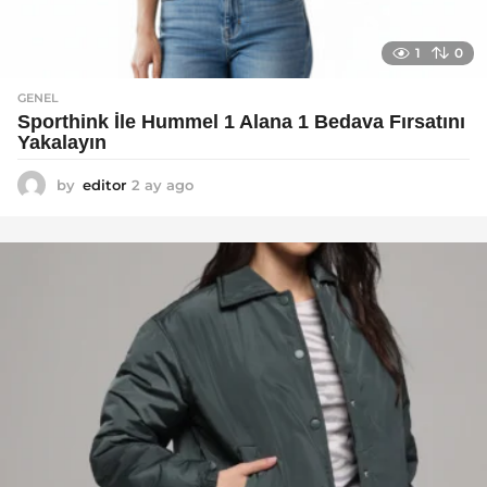
1
0
GENEL
Sporthink İle Hummel 1 Alana 1 Bedava Fırsatını
Yakalayın
by
editor
2 ay ago
2
a
y
a
g
o