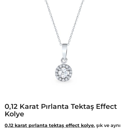
0,12 Karat Pırlanta Tektaş Effect
Kolye
0,12 karat pırlanta tektaş effect kolye
,
şık ve aynı