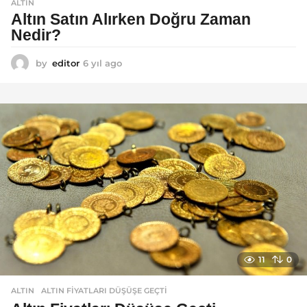
ALTIN
Altın Satın Alırken Doğru Zaman
Nedir?
by
editor
6 yıl ago
6
y
ı
l
a
g
o
11
0
ALTIN
ALTIN FIYATLARI DÜŞÜŞE GEÇTI