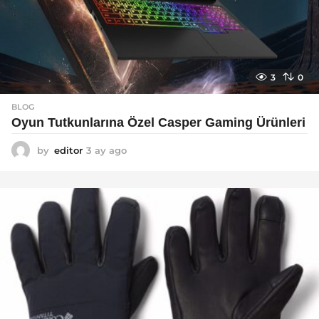
3
0
BLOG
Oyun Tutkunlarına Özel Casper Gaming Ürünleri
by
editor
3 ay ago
3
a
y
a
g
o