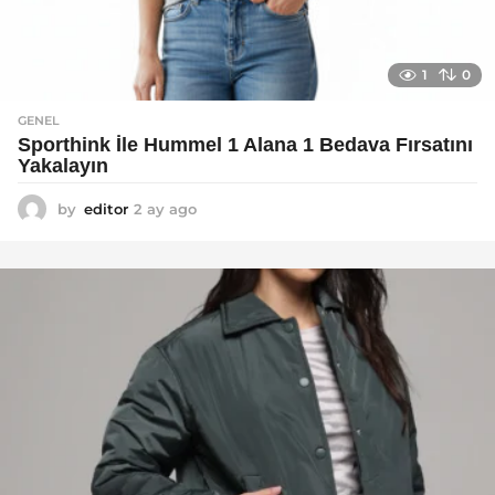
1
0
GENEL
Sporthink İle Hummel 1 Alana 1 Bedava Fırsatını
Yakalayın
by
editor
2 ay ago
2
a
y
a
g
o