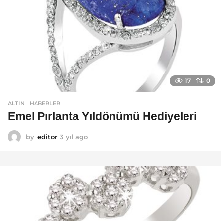
17
0
ALTIN
,
HABERLER
Emel Pırlanta Yıldönümü Hediyeleri
by
editor
3 yıl ago
3
y
ı
l
a
g
o