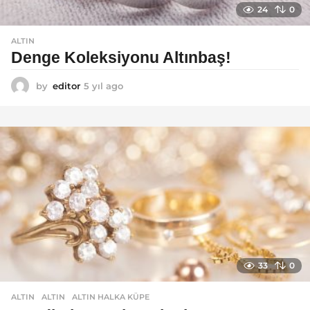
24
0
ALTIN
Denge Koleksiyonu Altınbaş!
by
editor
5 yıl ago
5
y
ı
l
a
g
o
33
0
ALTIN
ALTIN
,
ALTIN HALKA KÜPE