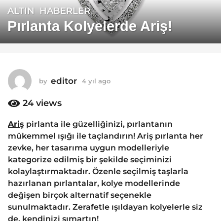
ALTIN
,
HABERLER
4
y
Pırlanta Kolyelerde Ariş!
ı
l
a
g
editor
by
4 yıl ago
4
o
y
4
ı
24
views
y
l
ı
a
Ariş
pirlanta ile güzelliğinizi, pırlantanın
g
l
mükemmel ışığı ile taçlandırın! Ariş pırlanta her
o
a
zevke, her tasarıma uygun modelleriyle
g
kategorize edilmiş bir şekilde seçiminizi
o
kolaylaştırmaktadır. Özenle seçilmiş taşlarla
hazırlanan pırlantalar, kolye modellerinde
değişen birçok alternatif seçenekle
sunulmaktadır. Zerafetle ışıldayan kolyelerle siz
de, kendinizi şımartın!