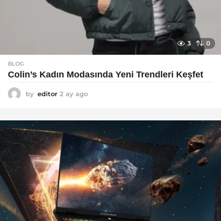
3
0
BLOG
Colin’s Kadın Modasında Yeni Trendleri Keşfet
by
editor
2 ay ago
3
a
y
a
g
o