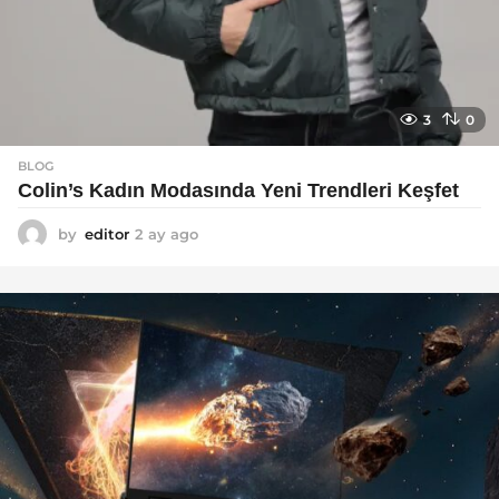
3
0
BLOG
Colin’s Kadın Modasında Yeni Trendleri Keşfet
by
editor
2 ay ago
3
a
y
a
g
o