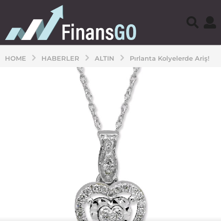
HOME
HABERLER
ALTIN
Pırlanta Kolyelerde Ariş!