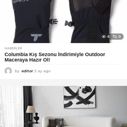
6
0
HABERLER
Columbia Kış Sezonu İndirimiyle Outdoor
Maceraya Hazır Ol!
by
editor
3 ay ago
4
a
y
a
g
o