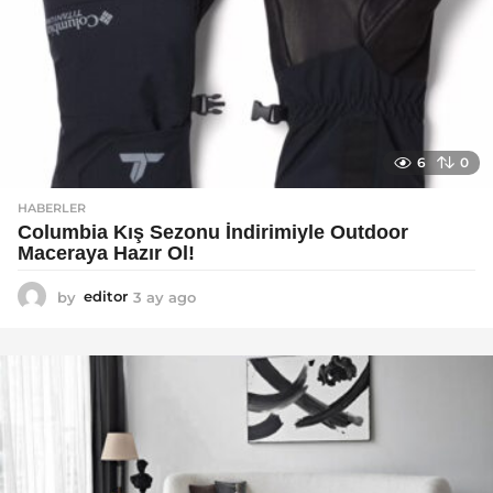
6
0
HABERLER
Columbia Kış Sezonu İndirimiyle Outdoor
Maceraya Hazır Ol!
by
editor
3 ay ago
4
a
y
a
g
o