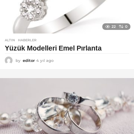
22
0
ALTIN
,
HABERLER
Yüzük Modelleri Emel Pırlanta
by
editor
4 yıl ago
4
y
ı
l
a
g
o