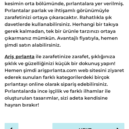
kesimin orta bölümünde, pırlantalara yer verilmiş.
Pırlantalar parlak ve ihtişamlı görünümüyle
zarafetinizi ortaya çıkaracaktır. Rahatlıkla şık
davetlerde kullanabilirsiniz. Herhangi bir takıya
gerek kalmadan, tek bir ürünle tarzınızı ortaya
çıkarmanız mümkün. Avantajlı fiyatıyla, hemen
şimdi satın alabilirsiniz.
Ariş pırlanta
ile zarafetinize zarafet, şıklığınıza
şıklık ve güzelliğinizi küçük bir dokunuş yapın!
Hemen şimdi arişpırlanta.com web sitesini ziyaret
ederek sunulan farklı kategorilerdeki birçok
pırlantayı online olarak sipariş edebilirsiniz.
Pırlantalarda ince işçilik ve farklı ilhamlar ile
oluşturulan tasarımlar, sizi adeta kendisine
hayran bırakır!
Patek Philippe Replica Watches
Patek Philippe
Replica
Cartier Replica Watches
Cartier Replica
P