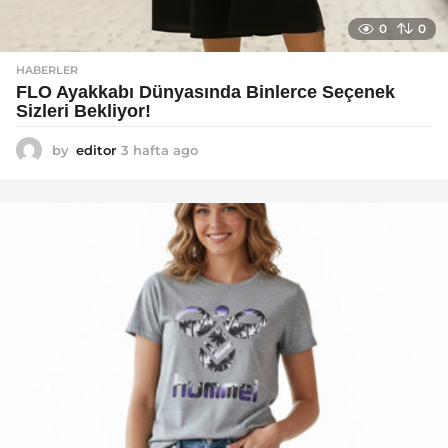
0
0
HABERLER
FLO Ayakkabı Dünyasında Binlerce Seçenek
Sizleri Bekliyor!
by
editor
3 hafta ago
2
a
y
a
g
o