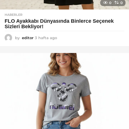
0
0
HABERLER
FLO Ayakkabı Dünyasında Binlerce Seçenek
Sizleri Bekliyor!
by
editor
3 hafta ago
2
a
y
a
g
o