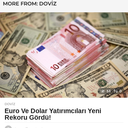
MORE FROM:
DOVIZ
l
a
g
o
53
0
DOVIZ
Euro Ve Dolar Yatırımcıları Yeni
Rekoru Gördü!