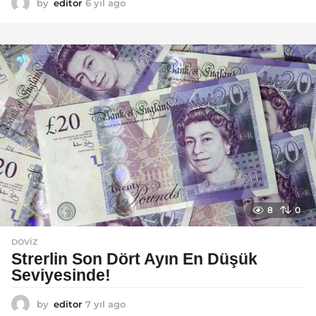
by
editor
6 yıl ago
6
y
ı
l
a
g
o
8
0
DOVIZ
Strerlin Son Dört Ayın En Düşük
Seviyesinde!
by
editor
7 yıl ago
7