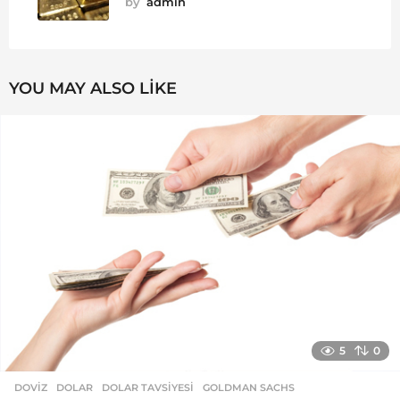
by
admin
YOU MAY ALSO LIKE
5
0
DOVIZ
DOLAR
,
DOLAR TAVSIYESI
,
GOLDMAN SACHS