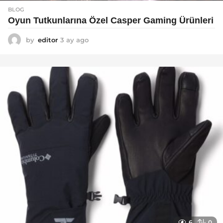
BLOG
Oyun Tutkunlarına Özel Casper Gaming Ürünleri
by
editor
3 ay ago
3
a
y
a
g
o
6
0