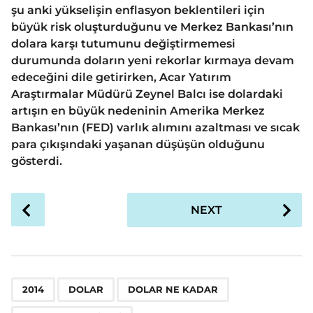
şu anki yükselişin enflasyon beklentileri için
büyük risk oluşturduğunu ve Merkez Bankası’nın
dolara karşı tutumunu değiştirmemesi
durumunda doların yeni rekorlar kırmaya devam
edeceğini dile getirirken, Acar Yatırım
Araştırmalar Müdürü Zeynel Balcı ise dolardaki
artışın en büyük nedeninin Amerika Merkez
Bankası’nın (FED) varlık alımını azaltması ve sıcak
para çıkışındaki yaşanan düşüşün olduğunu
gösterdi.
P
NEXT
o
s
t
P
,
,
,
a
2014
DOLAR
DOLAR NE KADAR
g