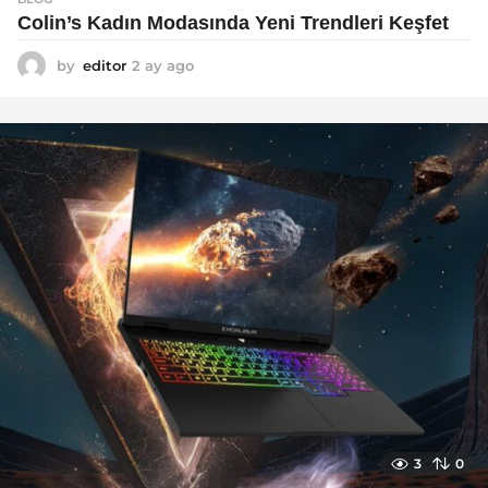
Colin’s Kadın Modasında Yeni Trendleri Keşfet
by
editor
2 ay ago
3
a
y
a
g
o
3
0