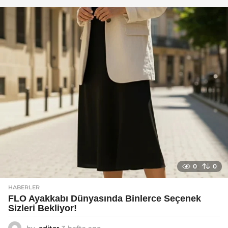
g
o
0
0
HABERLER
FLO Ayakkabı Dünyasında Binlerce Seçenek
Sizleri Bekliyor!