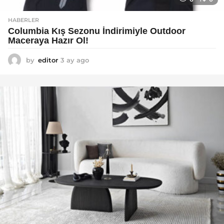
HABERLER
Columbia Kış Sezonu İndirimiyle Outdoor
Maceraya Hazır Ol!
by
editor
3 ay ago
4
a
y
a
g
o