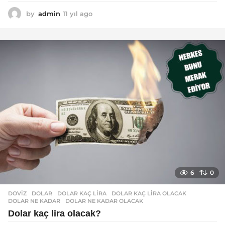
by
admin
11 yıl ago
1
1
y
ı
l
a
g
o
6
0
DOVIZ
DOLAR
,
DOLAR KAÇ LIRA
,
DOLAR KAÇ LIRA OLACAK
,
DOLAR NE KADAR
,
DOLAR NE KADAR OLACAK
Dolar kaç lira olacak?