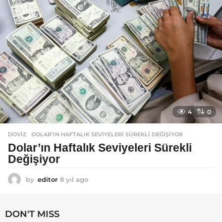
o
4
0
DOVIZ
DOLAR’IN HAFTALIK SEVIYELERI SÜREKLI DEĞIŞIYOR
Dolar’ın Haftalık Seviyeleri Sürekli
Değişiyor
by
editor
8 yıl ago
8
y
ı
l
DON'T MISS
a