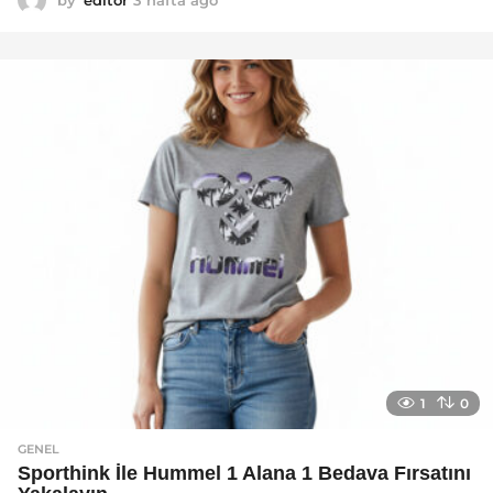
by
editor
3 hafta ago
2
a
y
a
g
o
1
0
GENEL
Sporthink İle Hummel 1 Alana 1 Bedava Fırsatını