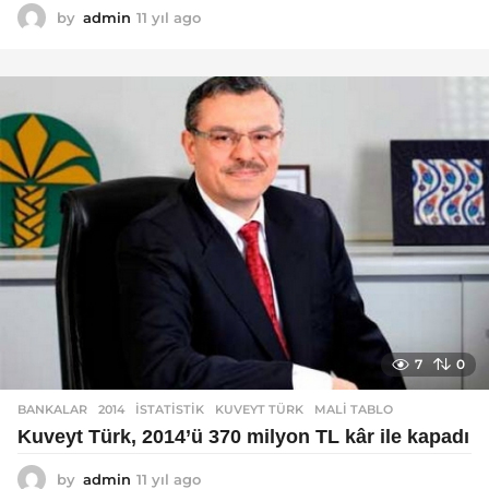
by
admin
11 yıl ago
1
1
y
ı
l
a
g
o
7
0
BANKALAR
2014
,
ISTATISTIK
,
KUVEYT TÜRK
,
MALI TABLO
Kuveyt Türk, 2014’ü 370 milyon TL kâr ile kapadı
by
admin
11 yıl ago
1