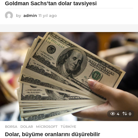
Goldman Sachs’tan dolar tavsiyesi
by
admin
11 yıl ago
1
1
y
ı
l
a
g
o
4
0
BORSA
DOLAR
,
MICROSOFT
,
TÜRKIYE
Dolar, büyüme oranlarını düşürebilir