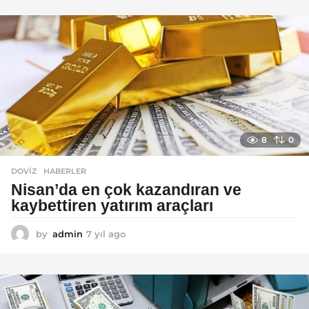
ı
l
a
g
o
8
0
DOVIZ
,
HABERLER
Nisan’da en çok kazandıran ve
kaybettiren yatırım araçları
by
admin
7 yıl ago
7
y
ı
l
a
g