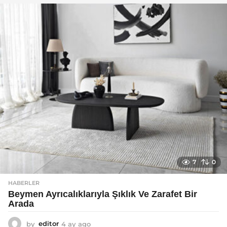
a
g
o
7
0
HABERLER
Beymen Ayrıcalıklarıyla Şıklık Ve Zarafet Bir
Arada
by
editor
4 ay ago
4