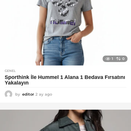
1
0
GENEL
Sporthink İle Hummel 1 Alana 1 Bedava Fırsatını
Yakalayın
by
editor
2 ay ago
2
a
y
a
g
o