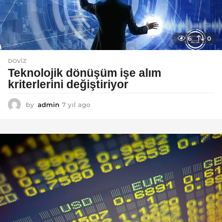
6
0
DOVIZ
Teknolojik dönüşüm işe alım
kriterlerini değiştiriyor
by
admin
7 yıl ago
7
y
ı
l
a
g
o