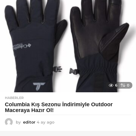
o
6
0
HABERLER
Columbia Kış Sezonu İndirimiyle Outdoor
Maceraya Hazır Ol!
by
editor
4 ay ago
4
a
y