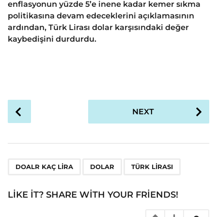
enflasyonun yüzde 5’e inene kadar kemer sıkma
politikasına devam edeceklerini açıklamasının
ardından, Türk Lirası dolar karşısındaki değer
kaybedişini durdurdu.
P
NEXT
o
s
t
P
,
,
a
DOALR KAÇ LIRA
DOLAR
TÜRK LIRASI
g
i
LIKE IT? SHARE WITH YOUR FRIENDS!
n