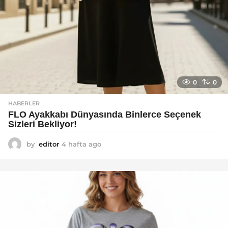
0
0
HABERLER
FLO Ayakkabı Dünyasında Binlerce Seçenek
Sizleri Bekliyor!
by
editor
4 hafta ago
2
a
y
a
g
o