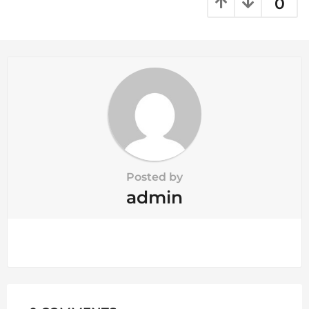
a
0
t
i
o
n
Posted by
admin