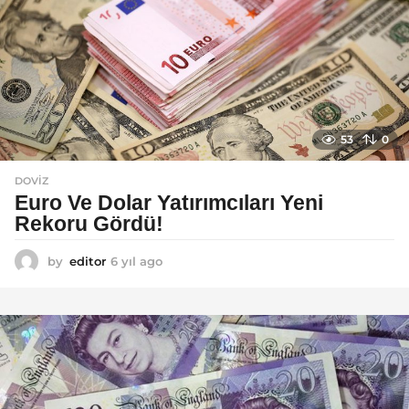
53
0
DOVIZ
Euro Ve Dolar Yatırımcıları Yeni
Rekoru Gördü!
by
editor
6 yıl ago
6
y
ı
l
a
g
o