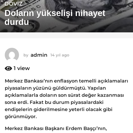
DOVIZ
1
4
Doların yükselişi nihayet
y
durdu
ı
l
a
g
o
admin
by
14 yıl ago
1
1
4
y
1
view
4
ı
y
l
Merkez Bankası’nın enflasyon temelli açıklamaları
ı
a
piyasaların yüzünü güldürmüştü. Yapılan
g
l
o
açıklamalarla doların son sürat değer kazanması
a
sona erdi. Fakat bu durum piyasalardaki
g
endişelerin giderilmesine yeterli olacak gibi
o
görünmüyor.
Merkez Bankası Başkanı Erdem Başçı’nın,