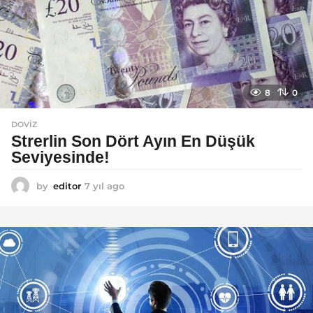
8
0
DOVIZ
Strerlin Son Dört Ayın En Düşük
Seviyesinde!
by
editor
7 yıl ago
7
y
ı
l
a
g
o