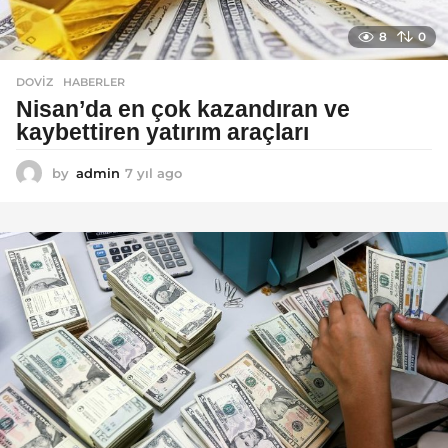
8
0
DOVIZ
,
HABERLER
Nisan’da en çok kazandıran ve
kaybettiren yatırım araçları
by
admin
7 yıl ago
7
y
ı
l
a
g
o