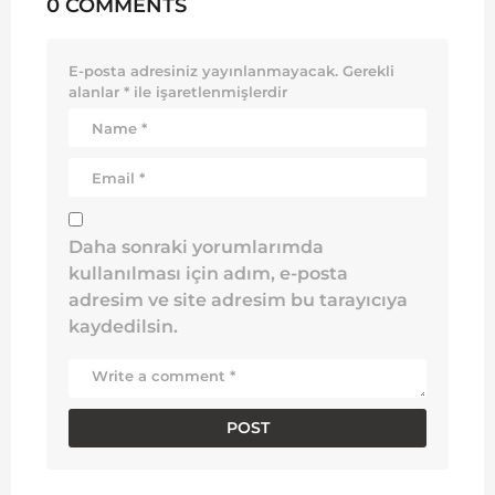
0 COMMENTS
E-posta adresiniz yayınlanmayacak.
Gerekli
alanlar
*
ile işaretlenmişlerdir
Daha sonraki yorumlarımda
kullanılması için adım, e-posta
adresim ve site adresim bu tarayıcıya
kaydedilsin.