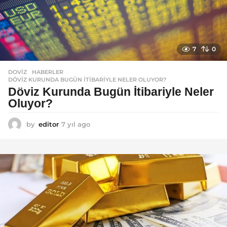
7
0
DOVIZ
,
HABERLER
DÖVIZ KURUNDA BUGÜN İTIBARIYLE NELER OLUYOR?
Döviz Kurunda Bugün İtibariyle Neler
Oluyor?
by
editor
7 yıl ago
7
y
ı
l
a
g
o