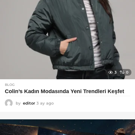
3
0
BLOG
Colin’s Kadın Modasında Yeni Trendleri Keşfet
by
editor
3 ay ago
3
a
y
a
g
o