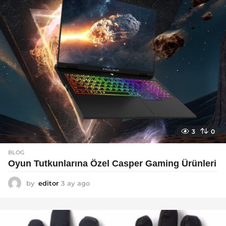
3
0
BLOG
Oyun Tutkunlarına Özel Casper Gaming Ürünleri
by
editor
3 ay ago
3
a
y
a
g