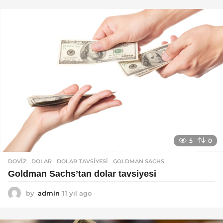
5
0
DOVIZ
DOLAR
,
DOLAR TAVSIYESI
,
GOLDMAN SACHS
Goldman Sachs’tan dolar tavsiyesi
by
admin
11 yıl ago
1
1
y
ı