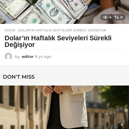
4
0
DOVIZ
DOLAR’IN HAFTALIK SEVIYELERI SÜREKLI DEĞIŞIYOR
Dolar’ın Haftalık Seviyeleri Sürekli
Değişiyor
by
editor
8 yıl ago
8
y
ı
l
DON'T MISS
a
g
o