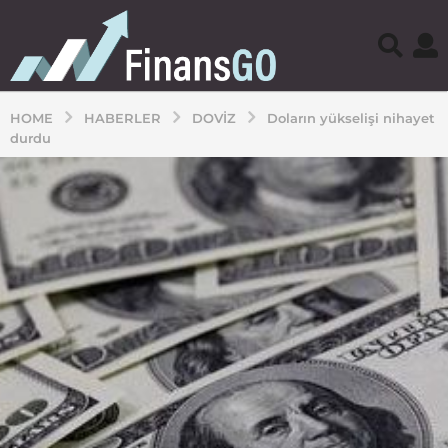
HOME
HABERLER
DOVIZ
Doların yükselişi nihayet
durdu