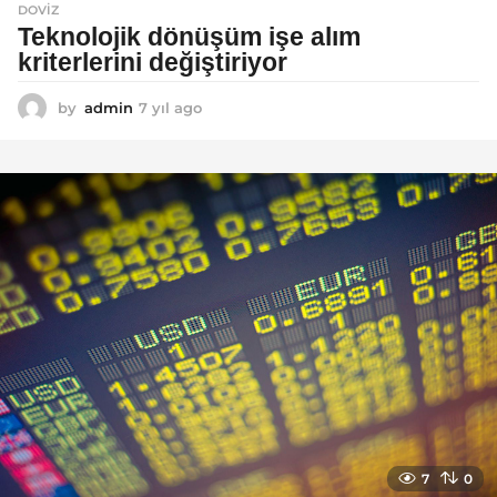
DOVIZ
Teknolojik dönüşüm işe alım
kriterlerini değiştiriyor
by
admin
7 yıl ago
7
y
ı
l
a
g
o
7
0