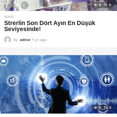
8
0
DOVIZ
Strerlin Son Dört Ayın En Düşük
Seviyesinde!
by
editor
7 yıl ago
7
y
ı
l
a
g
o
6
0