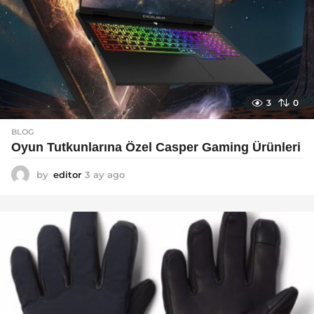
3
0
BLOG
Oyun Tutkunlarına Özel Casper Gaming Ürünleri
by
editor
3 ay ago
3
a
y
a
g
o