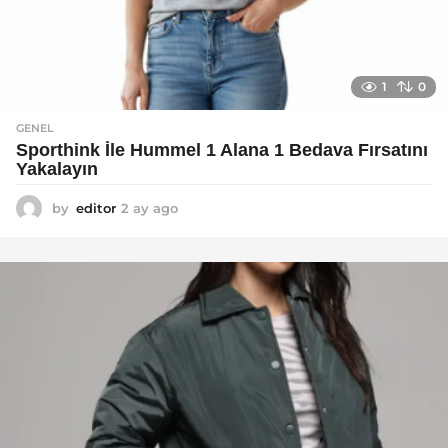
1
0
GENEL
Sporthink İle Hummel 1 Alana 1 Bedava Fırsatını
Yakalayın
by
editor
2 ay ago
2
a
y
a
g
o