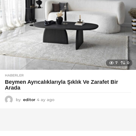
7
0
HABERLER
Beymen Ayrıcalıklarıyla Şıklık Ve Zarafet Bir
Arada
by
editor
4 ay ago
4
a
y
a
g
o