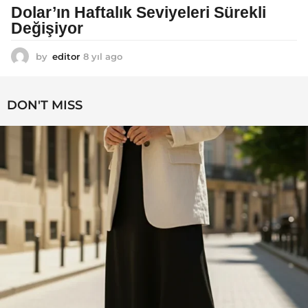
Dolar’ın Haftalık Seviyeleri Sürekli
Değişiyor
by
editor
8 yıl ago
8
y
ı
l
DON'T MISS
a
g
o