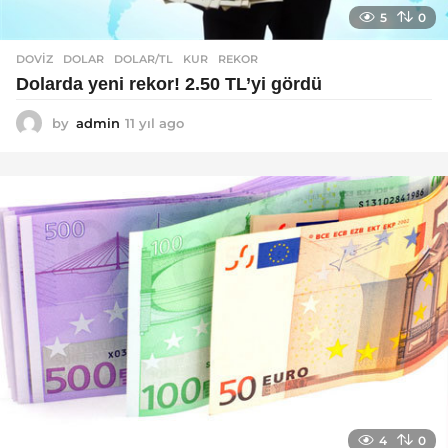
5
0
DOVIZ
DOLAR
,
DOLAR/TL
,
KUR
,
REKOR
Dolarda yeni rekor! 2.50 TL’yi gördü
by
admin
11 yıl ago
1
1
y
ı
l
a
g
o
4
0