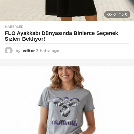
0
0
HABERLER
FLO Ayakkabı Dünyasında Binlerce Seçenek
Sizleri Bekliyor!
by
editor
3 hafta ago
2
a
y
a
g
o