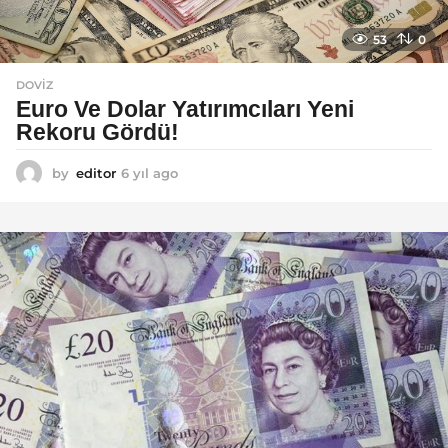
53
0
DOVIZ
Euro Ve Dolar Yatırımcıları Yeni
Rekoru Gördü!
by
editor
6 yıl ago
6
y
ı
l
a
g
o