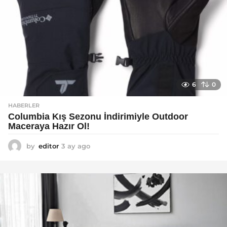
6
0
HABERLER
Columbia Kış Sezonu İndirimiyle Outdoor
Maceraya Hazır Ol!
by
editor
3 ay ago
4
a
y
a
g
o