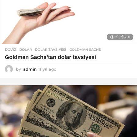
5
0
DOVIZ
DOLAR
,
DOLAR TAVSIYESI
,
GOLDMAN SACHS
Goldman Sachs’tan dolar tavsiyesi
by
admin
11 yıl ago
1
1
y
ı
l
a
g
o