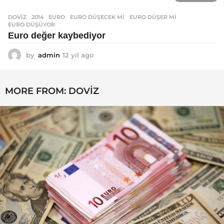
DOVIZ
2014
,
EURO
,
EURO DÜŞECEK MI
,
EURO DÜŞER MI
,
EURO DÜŞÜYOR
Euro değer kaybediyor
by
admin
12 yıl ago
1
2
y
ı
MORE FROM:
DOVIZ
l
a
g
o