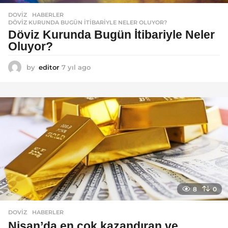
DOVIZ
,
HABERLER
DÖVIZ KURUNDA BUGÜN İTIBARIYLE NELER OLUYOR?
Döviz Kurunda Bugün İtibariyle Neler
Oluyor?
by
editor
7 yıl ago
7
y
ı
l
a
g
o
8
0
DOVIZ
,
HABERLER
Nisan’da en çok kazandıran ve