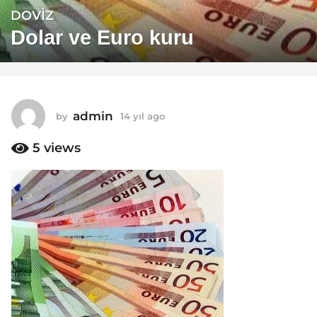
DOVIZ
1
4
Dolar ve Euro kuru
y
ı
l
a
admin
by
14 yıl ago
1
g
4
o
y
5
views
1
ı
4
l
a
y
g
ı
o
l
a
g
o