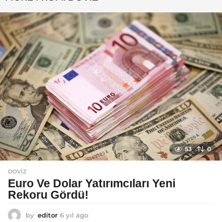
a
g
o
53
0
DOVIZ
Euro Ve Dolar Yatırımcıları Yeni
Rekoru Gördü!
by
editor
6 yıl ago
6