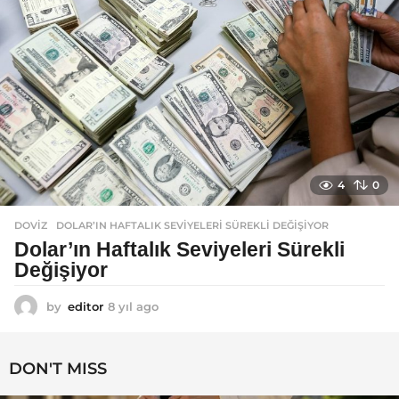
4
0
DOVIZ
DOLAR’IN HAFTALIK SEVIYELERI SÜREKLI DEĞIŞIYOR
Dolar’ın Haftalık Seviyeleri Sürekli
Değişiyor
by
editor
8 yıl ago
8
y
ı
l
DON'T MISS
a
g