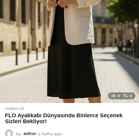
o
0
0
HABERLER
FLO Ayakkabı Dünyasında Binlerce Seçenek
Sizleri Bekliyor!
by
editor
4 hafta ago
2