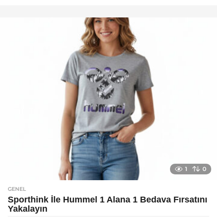
a
y
a
g
o
1
0
GENEL
Sporthink İle Hummel 1 Alana 1 Bedava Fırsatını
Yakalayın