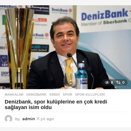
y
ı
l
a
g
o
8
0
BANKALAR
DENIZBANK
,
KREDI
,
SPOR
,
SPOR KULÜPLERI
Denizbank, spor kulüplerine en çok kredi
sağlayan isim oldu
by
admin
11 yıl ago
1
1
y