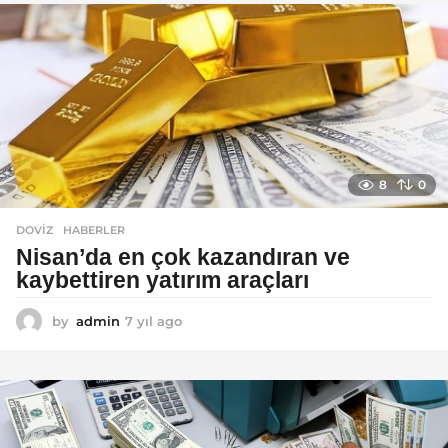
l
a
g
o
8
0
DOVIZ
,
HABERLER
Nisan’da en çok kazandıran ve
kaybettiren yatırım araçları
by
admin
7 yıl ago
7
y
ı
l
a
g
o