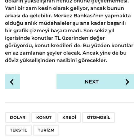
doların yükselişinin henüz önüne geçilememesi.
Yani bir zam kesin olarak geliyor, ancak bunun
arkası da gelebilir. Merkez Bankası’nın yapmakta
olduğu anlık müdahaleler şu ana kadar başarılı
bir grafik çizmeyi başaramadı. Son sekiz yıl
içerisinde konutlar TL üzerinden değer
görüyordu, konut kredileri de. Bu yüzden konutlar
en az zamlanan şeyler olacak. Ancak yine de bu
döviz yükselişinden nasibini görecekler.
P
NEXT
o
s
t
P
,
,
,
,
,
a
DOLAR
KONUT
KREDI
OTOMOBIL
g
TEKSTIL
TURIZM
i