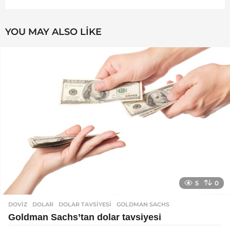
YOU MAY ALSO LIKE
5
0
DOVIZ
DOLAR
,
DOLAR TAVSIYESI
,
GOLDMAN SACHS
Goldman Sachs’tan dolar tavsiyesi