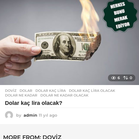
l
a
g
o
6
0
DOVIZ
DOLAR
,
DOLAR KAÇ LIRA
,
DOLAR KAÇ LIRA OLACAK
,
DOLAR NE KADAR
,
DOLAR NE KADAR OLACAK
Dolar kaç lira olacak?
by
admin
11 yıl ago
1
1
y
ı
MORE FROM:
DOVIZ
l