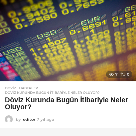
g
o
7
0
DOVIZ
,
HABERLER
DÖVIZ KURUNDA BUGÜN İTIBARIYLE NELER OLUYOR?
Döviz Kurunda Bugün İtibariyle Neler
Oluyor?
by
editor
7 yıl ago
7
y
ı