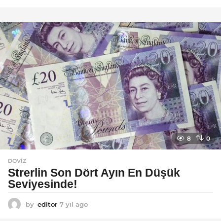
y
ı
l
a
g
o
8
0
DOVIZ
Strerlin Son Dört Ayın En Düşük
Seviyesinde!
by
editor
7 yıl ago
7
y