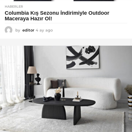
HABERLER
Columbia Kış Sezonu İndirimiyle Outdoor
Maceraya Hazır Ol!
by
editor
4 ay ago
4
a
y
a
g
o