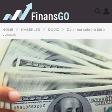
HOME
HABERLER
DOVIZ
Dolar her sektörü kötü
vuracak