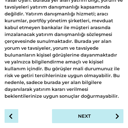
Yasal Uyarı: Burada yer alan yatrım bilgi, yorum ve
tavsiyeleri yatırım danışmanlığı kapsamında
değildir. Yatırım danışmanlığı hizmeti; aracı
kurumlar, portföy yönetim şirketleri, mevduat
kabul etmeyen bankalar ile müşteri arasında
imzalanacak yatırım danışmanlığı sözleşmesi
çerçevesinde sunulmaktadır. Burada yer alan
yorum ve tavsiyeler, yorum ve tavsiyede
bulunanların kişisel görüşlerine dayanmaktadır
ve yalnızca bilgilendirme amaçlı ve kişisel
kullanım içindir. Bu görüşler mali durumunuz ile
risk ve getiri tercihlerinize uygun olmayabilir. Bu
nedenle, sadece burada yer alan bilgilere
dayanılarak yatırım kararı verilmesi
beklentilerinize uygun sonuçlar doğurmayabilir.
P
NEXT
o
s