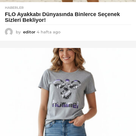
HABERLER
FLO Ayakkabı Dünyasında Binlerce Seçenek
Sizleri Bekliyor!
by
editor
4 hafta ago
2
a
y
a
g
o