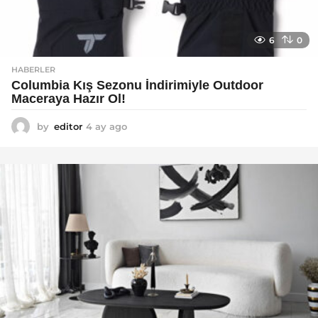
6
0
HABERLER
Columbia Kış Sezonu İndirimiyle Outdoor
Maceraya Hazır Ol!
by
editor
4 ay ago
4
a
y
a
g
o