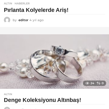
ALTIN
,
HABERLER
Pırlanta Kolyelerde Ariş!
by
editor
4 yıl ago
4
y
ı
l
a
g
o
24
0
ALTIN
Denge Koleksiyonu Altınbaş!