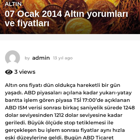
ALTIN
1
3
07 Ocak 2014 Altın yorumları
y
ve fiyatları
ı
l
a
g
o
admin
by
13 yıl ago
1
1
3
y
3
views
3
ı
y
l
Altın ons fiyatı dün oldukça hareketli bir gün
ı
a
yaşadı. ABD piyasaları açılana kadar yukarı-yatay
g
l
o
bantta işlem gören piyasa TSİ 17:00’de açıklanan
a
ABD ISM verisi sonrası birkaç saniyelik sürede 1248
g
dolar seviyesinden 1212 dolar seviyesine kadar
o
geriledi. Büyük ölçüde stop tetiklemesi ile
gerçekleşen bu işlem sonrası fiyatlar aynı hızla
eski düzeylerine geldi. Bugün ABD Ticaret