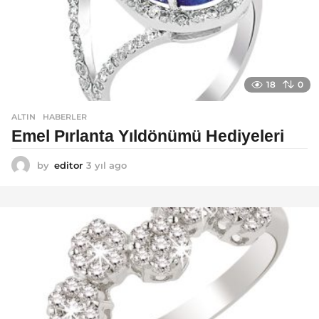
18
0
ALTIN
,
HABERLER
Emel Pırlanta Yıldönümü Hediyeleri
by
editor
3 yıl ago
3
y
ı
l
a
g
o