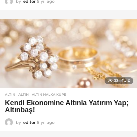
by
editor
5 yıl ago
5
y
ı
l
a
g
o
33
0
ALTIN
ALTIN
,
ALTIN HALKA KÜPE
Kendi Ekonomine Altınla Yatırım Yap;
Altınbaş!
by
editor
5 yıl ago
4
y
ı