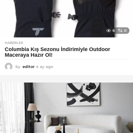
6
0
HABERLER
Columbia Kış Sezonu İndirimiyle Outdoor
Maceraya Hazır Ol!
by
editor
4 ay ago
4
a
y
a
g
o