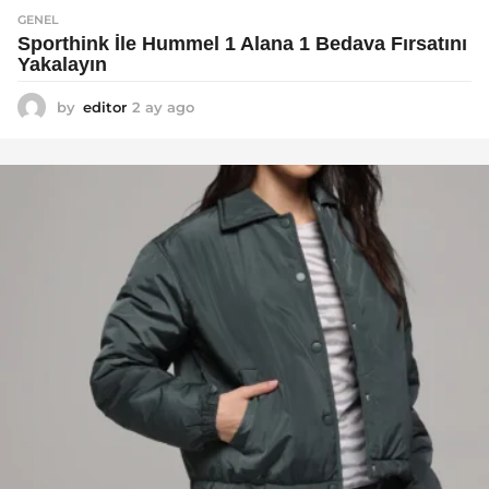
GENEL
Sporthink İle Hummel 1 Alana 1 Bedava Fırsatını
Yakalayın
by
editor
2 ay ago
2
a
y
a
g
o