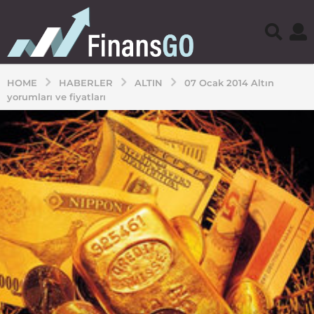
HOME
HABERLER
ALTIN
07 Ocak 2014 Altın
yorumları ve fiyatları