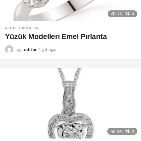
22
0
ALTIN
,
HABERLER
Yüzük Modelleri Emel Pırlanta
by
editor
4 yıl ago
4
y
ı
l
a
g
o
24
0