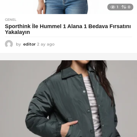
1
0
GENEL
Sporthink İle Hummel 1 Alana 1 Bedava Fırsatını
Yakalayın
by
editor
2 ay ago
2
a
y
a
g
o