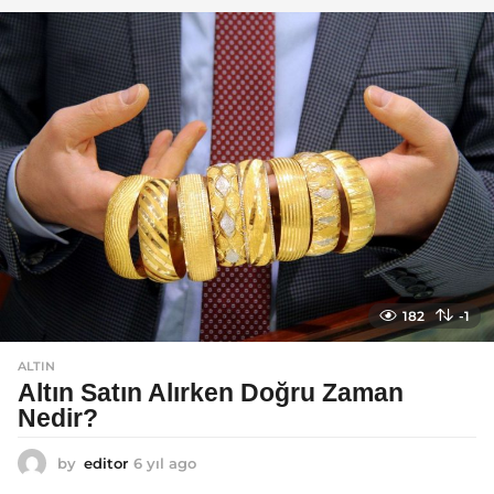
l
a
g
o
182
-1
ALTIN
Altın Satın Alırken Doğru Zaman
Nedir?
by
editor
6 yıl ago
6
y