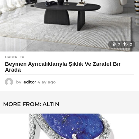
7
0
HABERLER
Beymen Ayrıcalıklarıyla Şıklık Ve Zarafet Bir
Arada
by
editor
4 ay ago
4
a
y
a
MORE FROM:
ALTIN
g
o