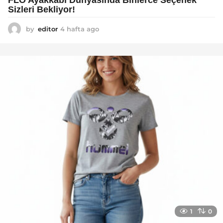
FLO Ayakkabı Dünyasında Binlerce Seçenek
Sizleri Bekliyor!
by
editor
4 hafta ago
2
a
y
a
g
o
1
0