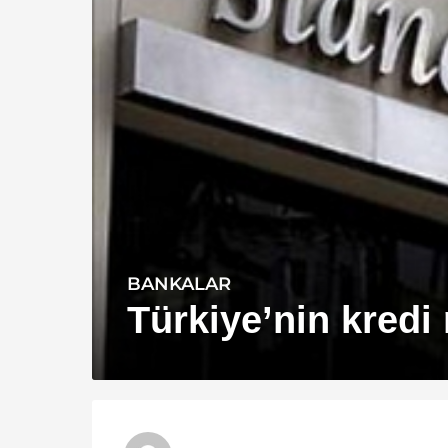
BANKALAR
1
4
Türkiye’nin kredi
y
ı
l
a
g