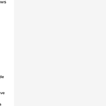
ews
 de
 ve
a