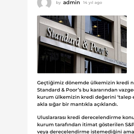
o
admin
by
14 yıl ago
1
1
4
y
4
ı
y
l
ı
a
g
l
o
a
g
o
Geçtiğimiz dönemde ülkemizin kredi no
Standard & Poor’s bu kararından vazge
kurum ülkemizin kredi değerini ‘talep e
akla sığar bir mantıkla açıklandı.
Uluslararası kredi derecelendirme konu
kurum tarafından itimat gösterilen S&P
veya derecelendirme istemediğini ama