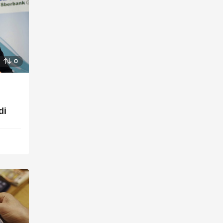
0
,
di