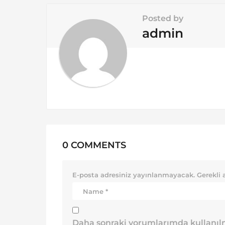
t
i
Posted by
o
admin
n
0 COMMENTS
E-posta adresiniz yayınlanmayacak.
Gerekli 
Daha sonraki yorumlarımda kullanılm