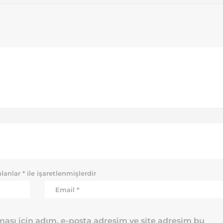
alanlar
*
ile işaretlenmişlerdir
ası için adım, e-posta adresim ve site adresim bu