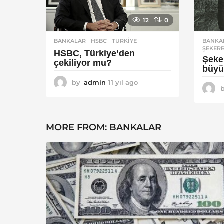
12
0
BANKALAR
HSBC
,
TÜRKIYE
BANKA
ŞEKER
HSBC, Türkiye’den
Şeke
çekiliyor mu?
büyü
by
admin
11 yıl ago
1
1
y
ı
l
MORE FROM:
BANKALAR
a
g
o