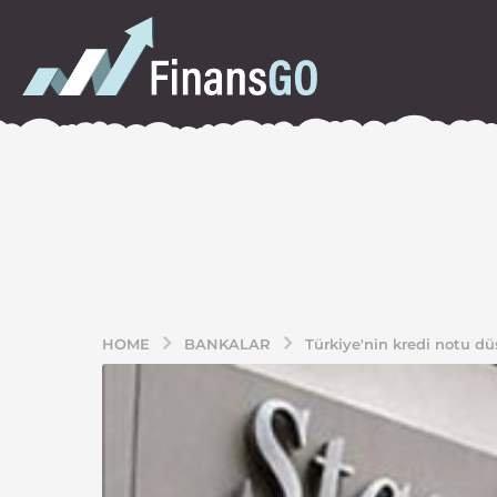
HOME
BANKALAR
Türkiye'nin kredi notu d