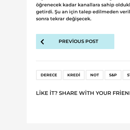
öğrenecek kadar kanallara sahip oldukl
getirdi. Şu an için talep edilmeden v
sonra tekrar değişecek.
P
PREVIOUS POST
o
s
t
P
,
,
,
,
DERECE
KREDI
NOT
S&P
S
a
g
LIKE IT? SHARE WITH YOUR FRIEN
i
n
a