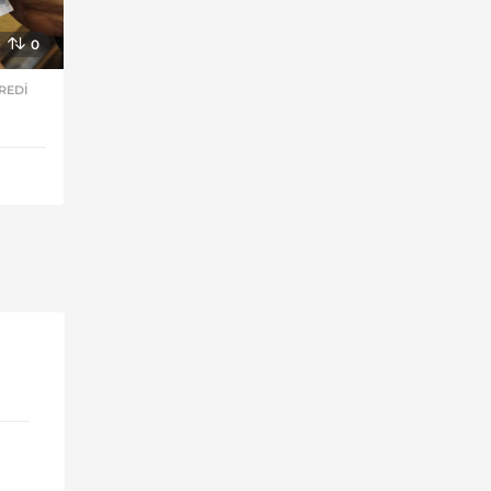
0
REDI
,