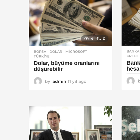
4
0
BANKA
BORSA
DOLAR
,
MICROSOFT
,
KREDI
TÜRKIYE
Banka
Dolar, büyüme oranlarını
hesa
düşürebilir
by
admin
11 yıl ago
1
1
y
ı
l
a
g
o