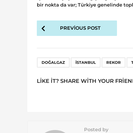
bir nokta da var; Türkiye genelinde topl
P
PREVIOUS POST
o
s
t
P
,
,
,
DOĞALGAZ
ISTANBUL
REKOR
a
g
LIKE IT? SHARE WITH YOUR FRIEN
i
n
a
t
i
Posted by