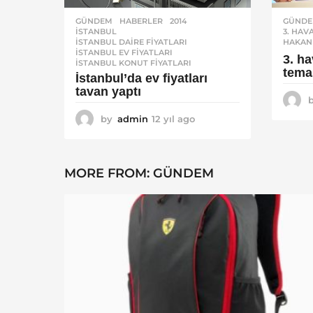
GÜNDEM
,
HABERLER
2014
,
GÜND
ISTANBUL
,
3. HAV
ISTANBUL DAIRE FIYATLARI
,
HAKAN
ISTANBUL EV FIYATLARI
,
3. ha
ISTANBUL KONUT FIYATLARI
tema
İstanbul’da ev fiyatları
tavan yaptı
by
admin
12 yıl ago
1
2
y
ı
MORE FROM:
GÜNDEM
l
a
g
o