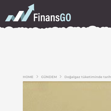
HOME
GÜNDEM
Doğalgaz tüketiminde tarih