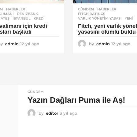
EM
,
HABERLER
GÜNDEM
,
HABERLER
ALIMANI
,
DENIZBANK
,
FITCH RATINGS
,
 ATEŞ
,
ISTANBUL
,
KREDI
VARLIK YÖNETIM YASASI
,
YENI
valimanı için kredi
Fitch, yeni varlık yöne
sları başladı
yasasını olumlu buldu
by
admin
12 yıl ago
1
by
admin
12 yıl ago
1
2
2
y
y
ı
ı
l
l
a
a
g
g
o
o
GÜNDEM
Yazın Dağları Puma ile Aş!
by
editor
3 yıl ago
3
y
ı
l
a