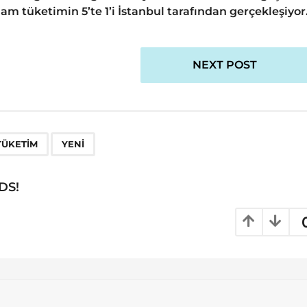
am tüketimin 5’te 1’i İstanbul tarafından gerçekleşiyor
NEXT POST
,
TÜKETIM
YENI
DS!