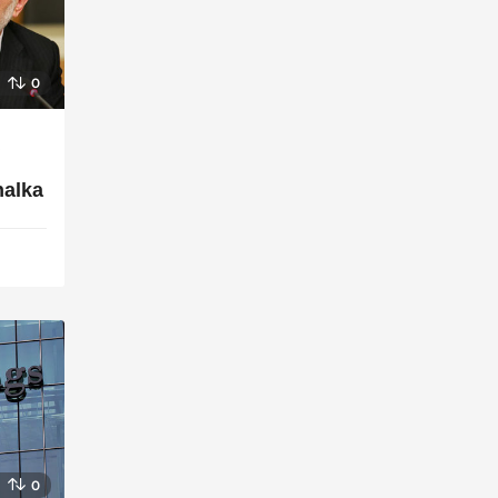
0
,
halka
0