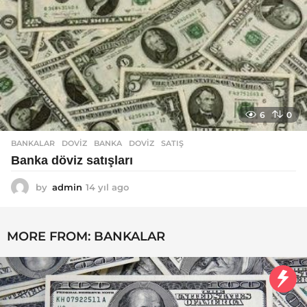
6
0
BANKALAR
,
DOVIZ
BANKA
,
DOVIZ
,
SATIŞ
Banka döviz satışları
by
admin
14 yıl ago
1
4
y
ı
MORE FROM:
BANKALAR
l
a
g
o