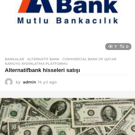
7
0
BANKALAR
ALTERNATIF BANK
,
COMMERCIAL BANK OF QATAR
,
KAMUYU AYDINLATMA PLATFORMU
Alternatifbank hisseleri satışı
by
admin
14 yıl ago
1
4
y
ı
l
a
g
o