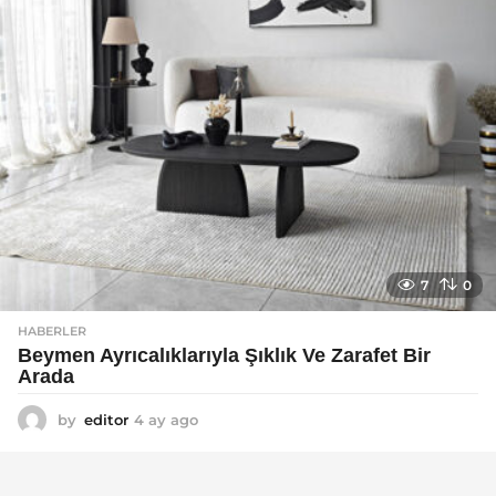
7
0
HABERLER
Beymen Ayrıcalıklarıyla Şıklık Ve Zarafet Bir
Arada
by
editor
4 ay ago
4
a
y
a