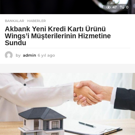
47
0
BANKALAR
,
HABERLER
Akbank Yeni Kredi Kartı Ürünü
Wings’i Müşterilerinin Hizmetine
Sundu
by
admin
6 yıl ago
6
y
ı
l
a
g
o