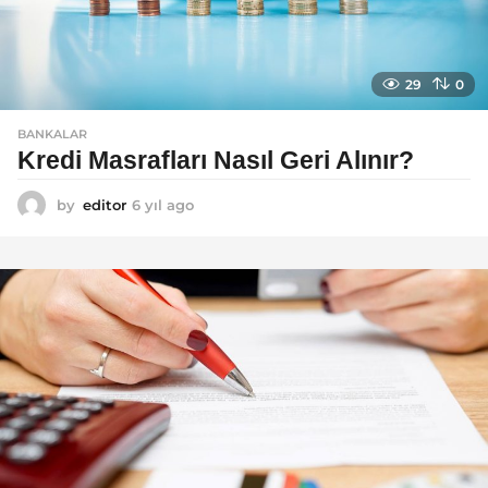
29
0
BANKALAR
Kredi Masrafları Nasıl Geri Alınır?
by
editor
6 yıl ago
6
y
ı
l
a
g
o