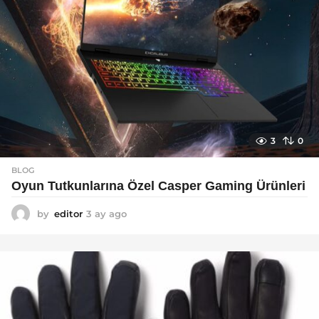
3
0
BLOG
Oyun Tutkunlarına Özel Casper Gaming Ürünleri
by
editor
3 ay ago
3
a
y
a
g
o