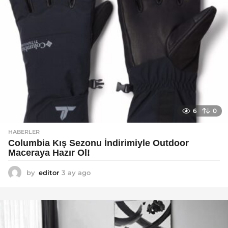
6
0
HABERLER
Columbia Kış Sezonu İndirimiyle Outdoor
Maceraya Hazır Ol!
by
editor
3 ay ago
4
a
y
a
g
o