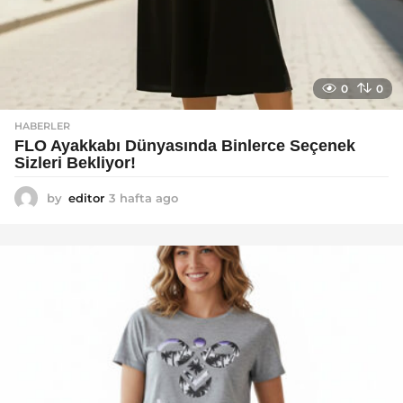
0
0
HABERLER
FLO Ayakkabı Dünyasında Binlerce Seçenek
Sizleri Bekliyor!
by
editor
3 hafta ago
2
a
y
a
g
o