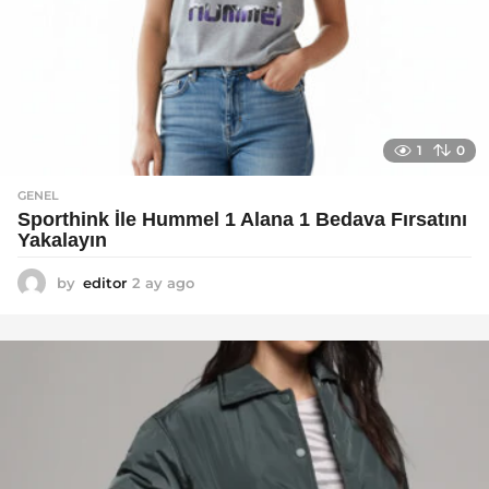
1
0
GENEL
Sporthink İle Hummel 1 Alana 1 Bedava Fırsatını
Yakalayın
by
editor
2 ay ago
2
a
y
a
g
o