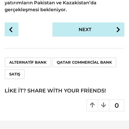
yatırımların Pakistan ve Kazakistan’da
gerçekleşmesi bekleniyor.
P
NEXT
o
s
t
P
,
,
a
ALTERNATIF BANK
QATAR COMMERCIAL BANK
g
SATIŞ
i
n
LIKE IT? SHARE WITH YOUR FRIENDS!
a
t
0
i
o
n