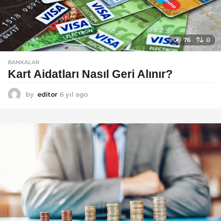
76
0
BANKALAR
Kart Aidatları Nasıl Geri Alınır?
by
editor
6 yıl ago
6
y
ı
l
a
g
o