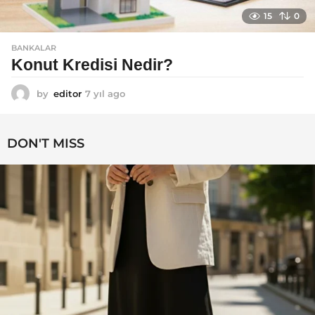
15
0
BANKALAR
Konut Kredisi Nedir?
by
editor
7 yıl ago
7
y
ı
l
DON'T MISS
a
g
o