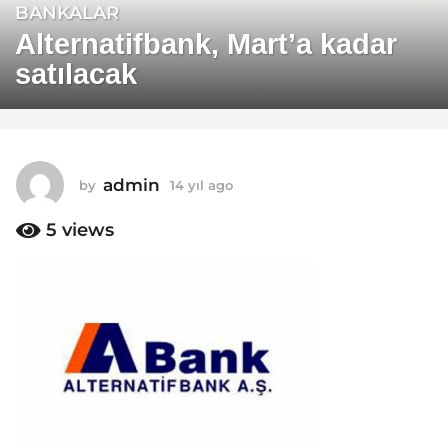
BANKALAR
1
4
Alternatifbank, Mart’a kadar
y
satılacak
ı
l
a
g
o
admin
by
14 yıl ago
1
1
4
y
5
views
4
ı
y
l
ı
a
g
l
o
a
g
o