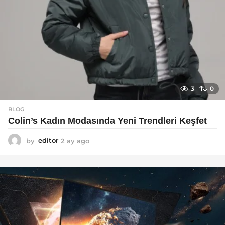
3
0
BLOG
Colin’s Kadın Modasında Yeni Trendleri Keşfet
by
editor
2 ay ago
3
a
y
a
g
o