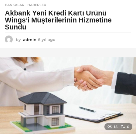
BANKALAR
,
HABERLER
Akbank Yeni Kredi Kartı Ürünü
Wings’i Müşterilerinin Hizmetine
Sundu
by
admin
6 yıl ago
6
y
ı
l
a
g
o
15
0