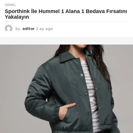
GENEL
Sporthink İle Hummel 1 Alana 1 Bedava Fırsatını
Yakalayın
by
editor
2 ay ago
2
a
y
a
g
o