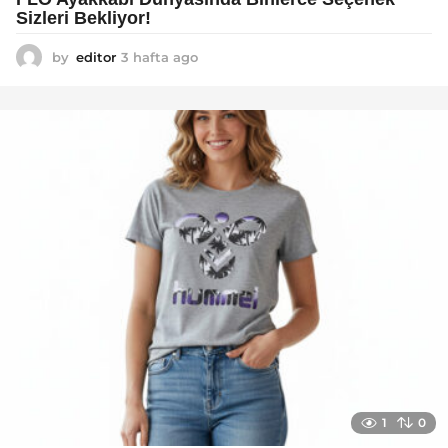
Sizleri Bekliyor!
by
editor
3 hafta ago
2
a
y
a
g
o
1
0