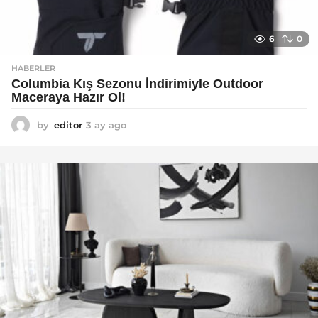
6
0
HABERLER
Columbia Kış Sezonu İndirimiyle Outdoor
Maceraya Hazır Ol!
by
editor
3 ay ago
4
a
y
a
g
o