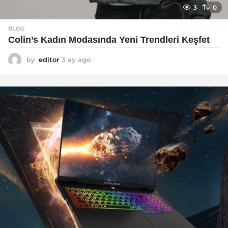
3
0
BLOG
Colin’s Kadın Modasında Yeni Trendleri Keşfet
by
editor
3 ay ago
3
a
y
a
g
o