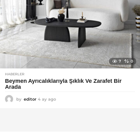
7
0
HABERLER
Beymen Ayrıcalıklarıyla Şıklık Ve Zarafet Bir
Arada
by
editor
4 ay ago
4
a
y
a
g
o