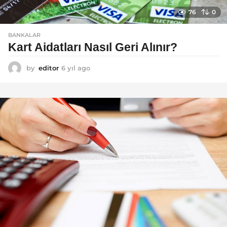
76
0
BANKALAR
Kart Aidatları Nasıl Geri Alınır?
by
editor
6 yıl ago
6
y
ı
l
a
g
o