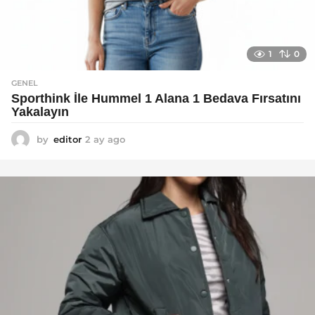
1
0
GENEL
Sporthink İle Hummel 1 Alana 1 Bedava Fırsatını
Yakalayın
by
editor
2 ay ago
2
a
y
a
g
o