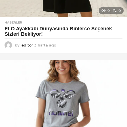
0
0
HABERLER
FLO Ayakkabı Dünyasında Binlerce Seçenek
Sizleri Bekliyor!
by
editor
3 hafta ago
2
a
y
a
g
o