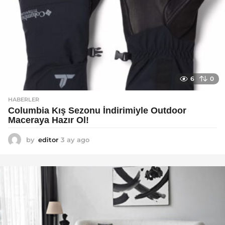
6
0
HABERLER
Columbia Kış Sezonu İndirimiyle Outdoor
Maceraya Hazır Ol!
by
editor
3 ay ago
4
a
y
a
g
o