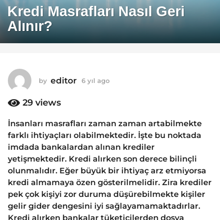
y
Kredi Masrafları Nasıl Geri
ı
Alınır?
l
a
g
o
6
editor
by
6 yıl ago
6
y
y
ı
29
views
ı
l
l
a
İnsanları masrafları zaman zaman artabilmekte
a
g
farklı ihtiyaçları olabilmektedir. İşte bu noktada
o
g
imdada bankalardan alınan krediler
o
yetişmektedir. Kredi alırken son derece bilinçli
olunmalıdır. Eğer büyük bir ihtiyaç arz etmiyorsa
kredi almamaya özen gösterilmelidir. Zira krediler
pek çok kişiyi zor duruma düşürebilmekte kişiler
gelir gider dengesini iyi sağlayamamaktadırlar.
Kredi alırken bankalar tüketicilerden dosya