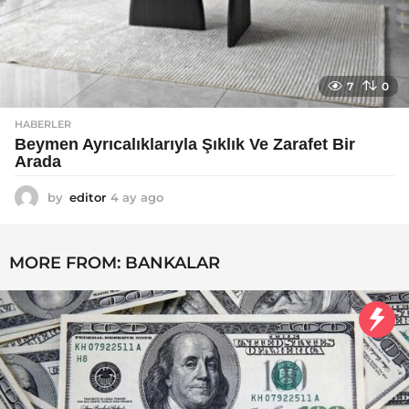
7
0
HABERLER
Beymen Ayrıcalıklarıyla Şıklık Ve Zarafet Bir
Arada
by
editor
4 ay ago
4
a
y
a
MORE FROM:
BANKALAR
g
o