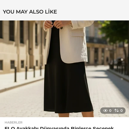
YOU MAY ALSO LIKE
0
0
HABERLER
FLO Ayakkabı Dünyasında Binlerce Seçenek