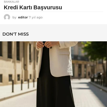
BANKALAR
Kredi Kartı Başvurusu
by
editor
7 yıl ago
7
y
ı
l
DON'T MISS
a
g
o