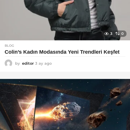
3
0
BLOG
Colin’s Kadın Modasında Yeni Trendleri Keşfet
by
editor
3 ay ago
3
a
y
a
g
o