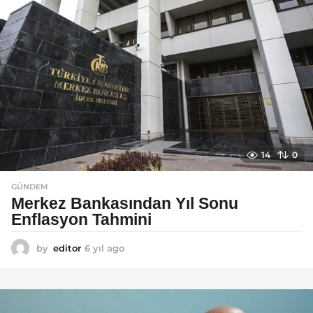
a
g
o
14
0
GÜNDEM
Merkez Bankasından Yıl Sonu
Enflasyon Tahmini
by
editor
6 yıl ago
6
y
ı
l
a