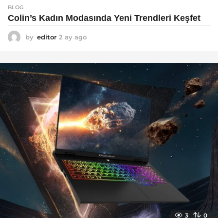
BLOG
Colin’s Kadın Modasında Yeni Trendleri Keşfet
by
editor
2 ay ago
3
a
y
a
g
o
3
0