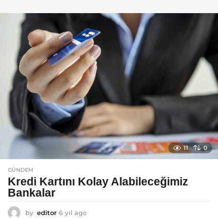
ı
l
a
g
o
11
0
GÜNDEM
Kredi Kartını Kolay Alabileceğimiz
Bankalar
by
editor
6 yıl ago
6