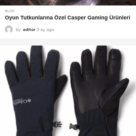
BLOG
Oyun Tutkunlarına Özel Casper Gaming Ürünleri
by
editor
3 ay ago
3
a
y
a
g
o