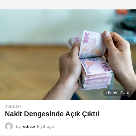
ı
l
a
g
o
99
0
GÜNDEM
Nakit Dengesinde Açık Çıktı!
by
editor
6 yıl ago
6
y