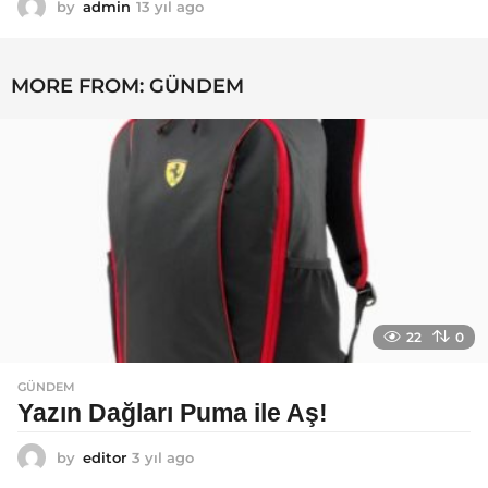
by
admin
13 yıl ago
1
3
y
ı
MORE FROM:
GÜNDEM
l
a
g
o
22
0
GÜNDEM
Yazın Dağları Puma ile Aş!
by
editor
3 yıl ago
3
y