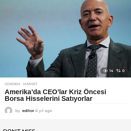
g
o
14
0
GÜNDEM
MANSET
Amerika’da CEO’lar Kriz Öncesi
Borsa Hisselerini Satıyorlar
by
editor
6 yıl ago
6
y
ı
l