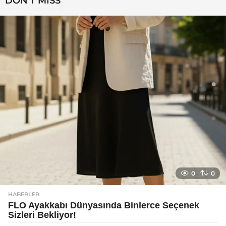
DON'T MISS
a
g
o
0
0
HABERLER
FLO Ayakkabı Dünyasında Binlerce Seçenek
Sizleri Bekliyor!