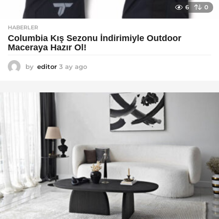
6
0
HABERLER
Columbia Kış Sezonu İndirimiyle Outdoor
Maceraya Hazır Ol!
by
editor
3 ay ago
4
a
y
a
g
o