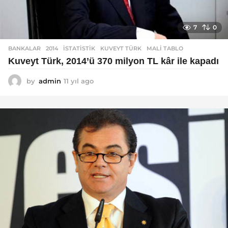
7
0
BANKALAR
2014
,
ISTATISTIK
,
KUVEYT TÜRK
,
MALI TABLO
Kuveyt Türk, 2014’ü 370 milyon TL kâr ile kapadı
by
admin
11 yıl ago
1
1
y
ı
l
a
g
o