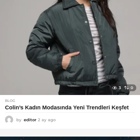
o
3
0
BLOG
Colin’s Kadın Modasında Yeni Trendleri Keşfet
by
editor
2 ay ago
3
a
y
a