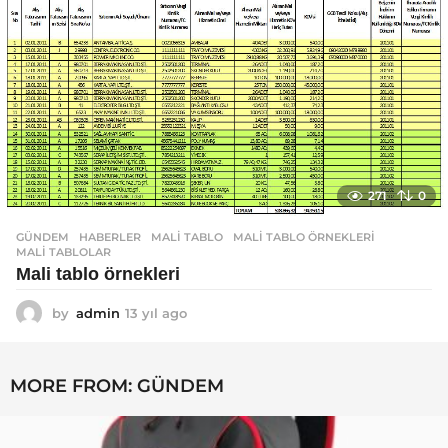
g
o
271
0
GÜNDEM
,
HABERLER
MALI TABLO
,
MALI TABLO ÖRNEKLERI
,
MALI TABLOLAR
Mali tablo örnekleri
by
admin
13 yıl ago
1
3
y
ı
MORE FROM:
GÜNDEM
l
a
g
o