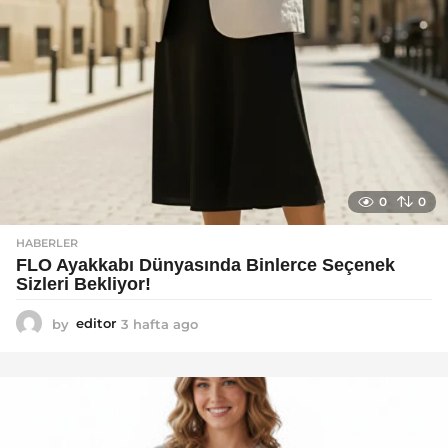
0
0
HABERLER
FLO Ayakkabı Dünyasında Binlerce Seçenek
Sizleri Bekliyor!
by
editor
3 hafta ago
2
a
y
a
g
o