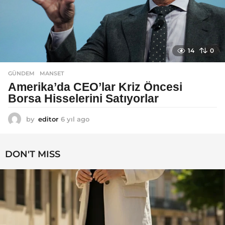
14
0
GÜNDEM
MANSET
Amerika’da CEO’lar Kriz Öncesi
Borsa Hisselerini Satıyorlar
by
editor
6 yıl ago
6
y
ı
l
DON'T MISS
a
g
o