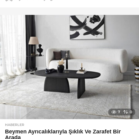
a
y
a
g
o
7
0
HABERLER
Beymen Ayrıcalıklarıyla Şıklık Ve Zarafet Bir
Arada