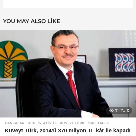
YOU MAY ALSO LIKE
7
0
BANKALAR
2014
,
ISTATISTIK
,
KUVEYT TÜRK
,
MALI TABLO
Kuveyt Türk, 2014’ü 370 milyon TL kâr ile kapadı