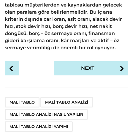
tablosu müşterilerden ve kaynaklardan gelecek
olan paralara göre belirlenmelidir. Bu iç ana
kriterin dışında cari oran, asit oranı, alacak devir
hızı, stok devir hızı, borç devir hızı, net nakit
döngüsü, borç – öz sermaye oranı, finansman
gideri karşılama oranı, kâr marjları ve aktif – öz
sermaye verimliliği de önemli bir rol oynuyor.
P
NEXT
o
s
t
P
,
,
,
a
MALI TABLO
MALI TABLO ANALIZI
g
MALI TABLO ANALIZI NASIL YAPILIR
i
n
MALI TABLO ANALIZI YAPIMI