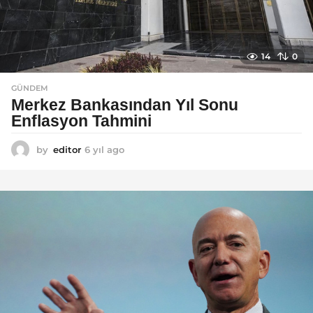
14
0
GÜNDEM
Merkez Bankasından Yıl Sonu
Enflasyon Tahmini
by
editor
6 yıl ago
6
y
ı
l
a
g
o