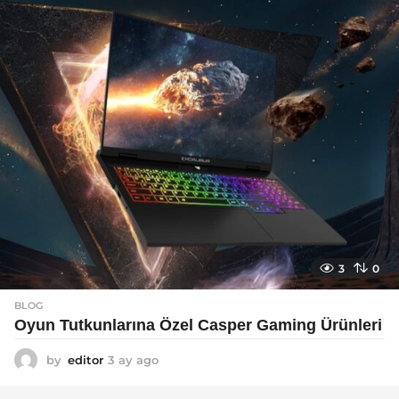
g
o
3
0
BLOG
Oyun Tutkunlarına Özel Casper Gaming Ürünleri
by
editor
3 ay ago
3
a
y