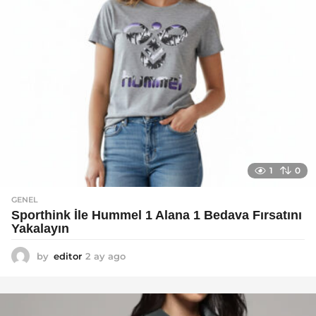
1
0
GENEL
Sporthink İle Hummel 1 Alana 1 Bedava Fırsatını
Yakalayın
by
editor
2 ay ago
2
a
y
a
g