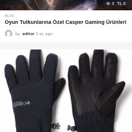
3
0
BLOG
Oyun Tutkunlarına Özel Casper Gaming Ürünleri
by
editor
3 ay ago
3
a
y
a
g
o