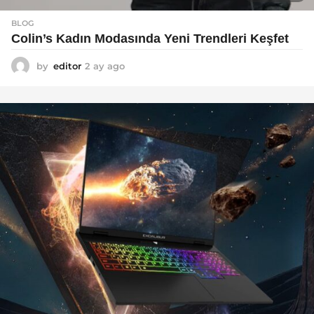
BLOG
Colin’s Kadın Modasında Yeni Trendleri Keşfet
by
editor
2 ay ago
3
a
y
a
g
o