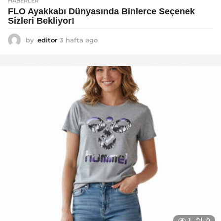
HABERLER
FLO Ayakkabı Dünyasında Binlerce Seçenek
Sizleri Bekliyor!
by
editor
3 hafta ago
2
a
y
a
g
o
1
0