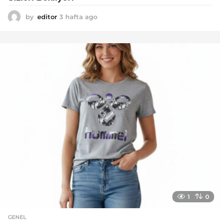
by
editor
3 hafta ago
2
a
y
a
g
o
1
0
GENEL