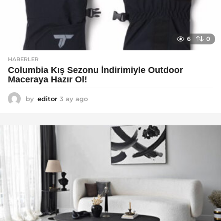
6
0
HABERLER
Columbia Kış Sezonu İndirimiyle Outdoor
Maceraya Hazır Ol!
by
editor
3 ay ago
4
a
y
a
g
o