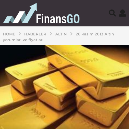
HOME
HABERLER
ALTIN
26 Kasım 2013 Altın
yorumları ve fiyatları