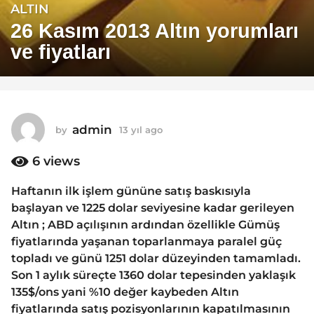
ALTIN
1
3
26 Kasım 2013 Altın yorumları
y
ve fiyatları
ı
l
a
g
o
admin
by
13 yıl ago
1
1
3
y
6
views
3
ı
y
l
Haftanın ilk işlem gününe satış baskısıyla
ı
a
başlayan ve 1225 dolar seviyesine kadar gerileyen
g
l
o
Altın ; ABD açılışının ardından özellikle Gümüş
a
fiyatlarında yaşanan toparlanmaya paralel güç
g
topladı ve günü 1251 dolar düzeyinden tamamladı.
o
Son 1 aylık süreçte 1360 dolar tepesinden yaklaşık
135$/ons yani %10 değer kaybeden Altın
fiyatlarında satış pozisyonlarının kapatılmasının