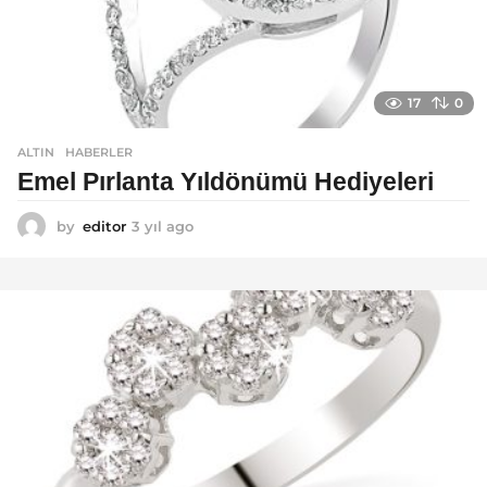
17
0
ALTIN
,
HABERLER
Emel Pırlanta Yıldönümü Hediyeleri
by
editor
3 yıl ago
3
y
ı
l
a
g
o