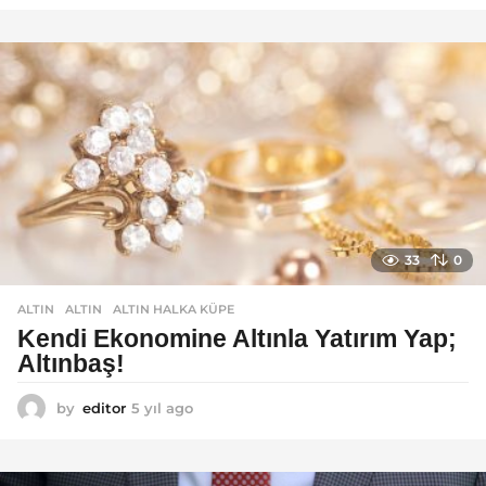
ı
l
a
g
o
33
0
ALTIN
ALTIN
,
ALTIN HALKA KÜPE
Kendi Ekonomine Altınla Yatırım Yap;
Altınbaş!
by
editor
5 yıl ago
4
y
ı
l