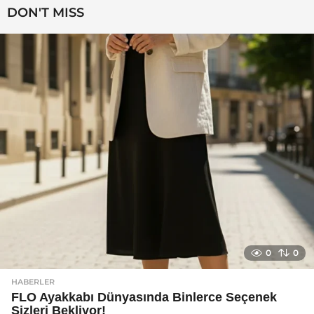
l
DON'T MISS
a
g
o
0
0
HABERLER
FLO Ayakkabı Dünyasında Binlerce Seçenek
Sizleri Bekliyor!