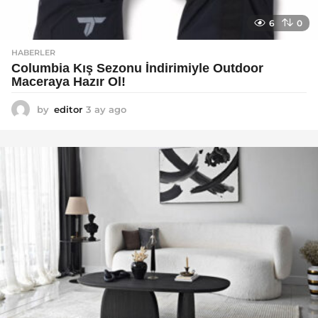
6
0
HABERLER
Columbia Kış Sezonu İndirimiyle Outdoor
Maceraya Hazır Ol!
by
editor
3 ay ago
4
a
y
a
g
o