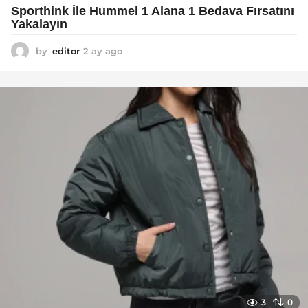
Sporthink İle Hummel 1 Alana 1 Bedava Fırsatını
Yakalayın
by
editor
2 ay ago
2
a
y
a
g
o
3
0