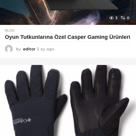
3
0
BLOG
Oyun Tutkunlarına Özel Casper Gaming Ürünleri
by
editor
3 ay ago
3
a
y
a
g
o