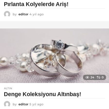
Pırlanta Kolyelerde Ariş!
by
editor
4 yıl ago
4
y
ı
l
a
g
o
24
0
ALTIN
Denge Koleksiyonu Altınbaş!
by
editor
5 yıl ago
5
y