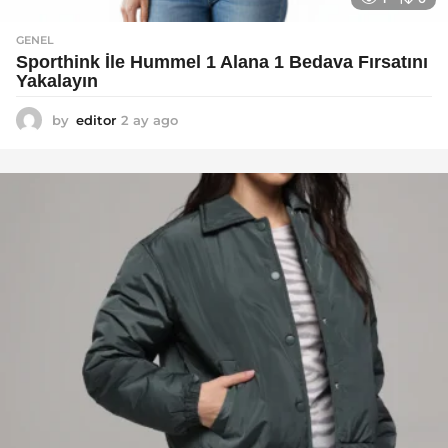
GENEL
Sporthink İle Hummel 1 Alana 1 Bedava Fırsatını
Yakalayın
by
editor
2 ay ago
2
a
y
a
g
o