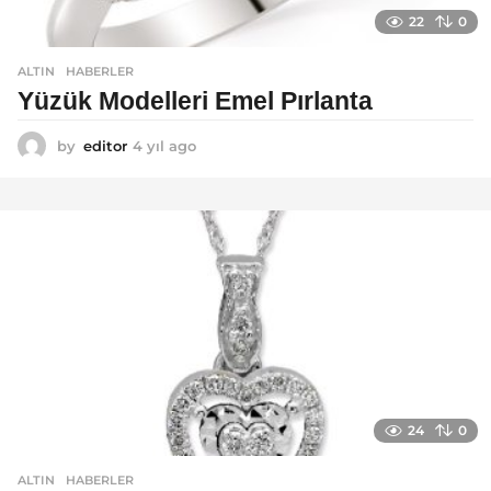
22
0
ALTIN
,
HABERLER
Yüzük Modelleri Emel Pırlanta
by
editor
4 yıl ago
4
y
ı
l
a
g
o
24
0
ALTIN
,
HABERLER