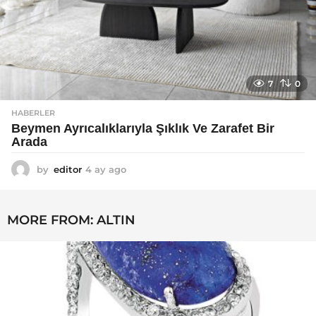
7
0
HABERLER
Beymen Ayrıcalıklarıyla Şıklık Ve Zarafet Bir
Arada
by
editor
4 ay ago
4
a
y
a
MORE FROM:
ALTIN
g
o