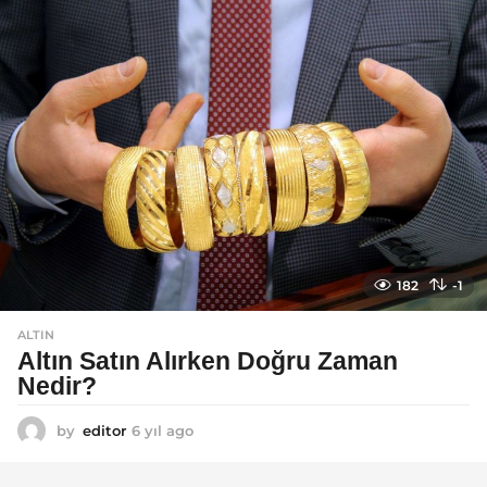
a
g
o
182
-1
ALTIN
Altın Satın Alırken Doğru Zaman
Nedir?
by
editor
6 yıl ago
6
y
ı