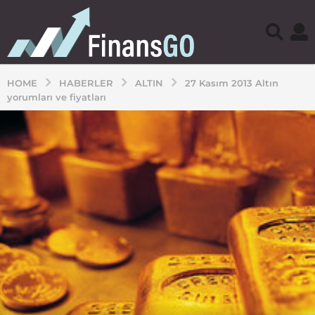
HOME
HABERLER
ALTIN
27 Kasım 2013 Altın
yorumları ve fiyatları