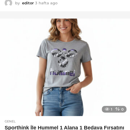
by
editor
3 hafta ago
2
a
y
a
g
o
1
0
GENEL
Sporthink İle Hummel 1 Alana 1 Bedava Fırsatını