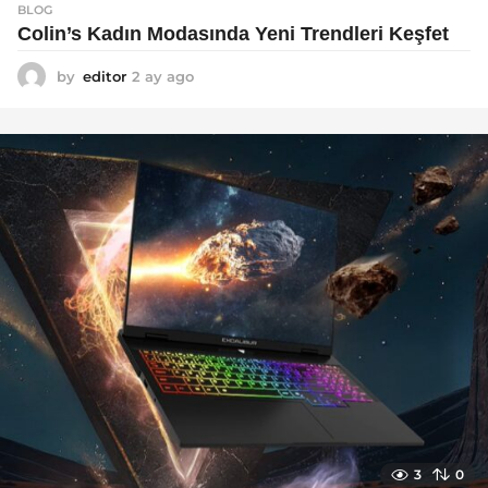
BLOG
Colin’s Kadın Modasında Yeni Trendleri Keşfet
by
editor
2 ay ago
3
a
y
a
g
o
3
0