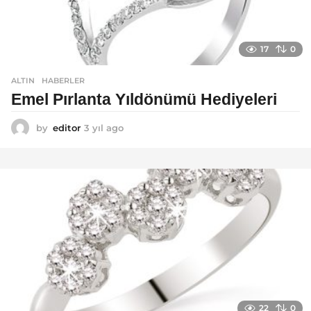
17
0
ALTIN
,
HABERLER
Emel Pırlanta Yıldönümü Hediyeleri
by
editor
3 yıl ago
3
y
ı
l
a
g
o
22
0