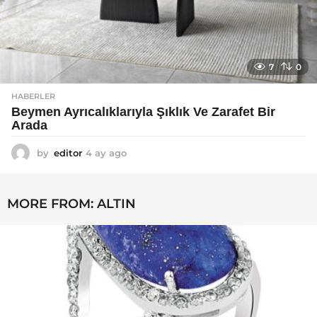
7
0
HABERLER
Beymen Ayrıcalıklarıyla Şıklık Ve Zarafet Bir
Arada
by
editor
4 ay ago
4
a
y
a
MORE FROM:
ALTIN
g
o