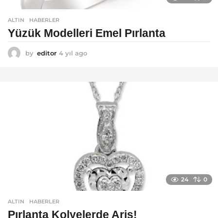
ALTIN
,
HABERLER
Yüzük Modelleri Emel Pırlanta
by
editor
4 yıl ago
4
y
ı
l
a
g
o
24
0
ALTIN
,
HABERLER
Pırlanta Kolyelerde Ariş!