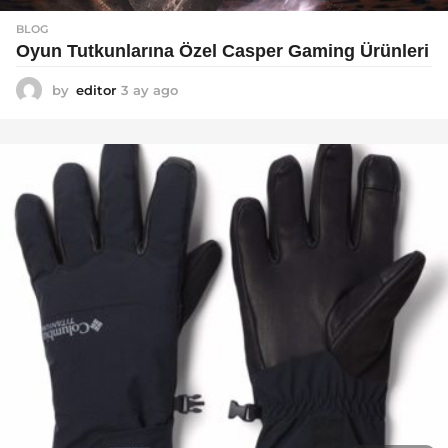
BLOG
Oyun Tutkunlarına Özel Casper Gaming Ürünleri
by
editor
3 ay ago
3
a
y
a
g
o