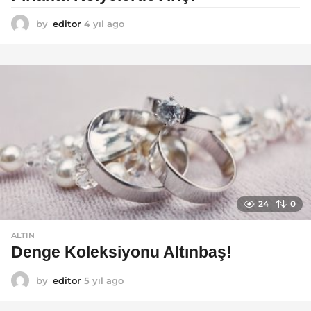
by
editor
4 yıl ago
4
y
ı
l
a
g
o
24
0
ALTIN
Denge Koleksiyonu Altınbaş!
by
editor
5 yıl ago
5
y
ı