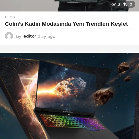
3
0
BLOG
Colin’s Kadın Modasında Yeni Trendleri Keşfet
by
editor
2 ay ago
3
a
y
a
g
o