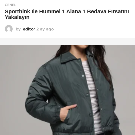
GENEL
Sporthink İle Hummel 1 Alana 1 Bedava Fırsatını
Yakalayın
by
editor
2 ay ago
2
a
y
a
g
o