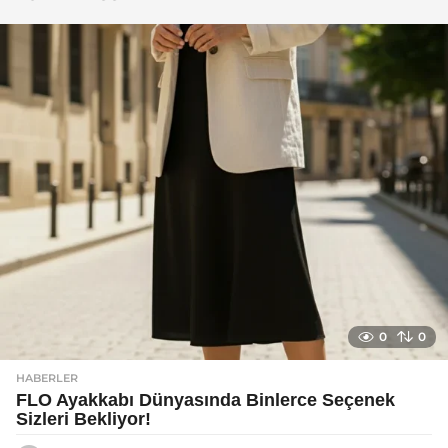
g
o
0
0
HABERLER
FLO Ayakkabı Dünyasında Binlerce Seçenek
Sizleri Bekliyor!