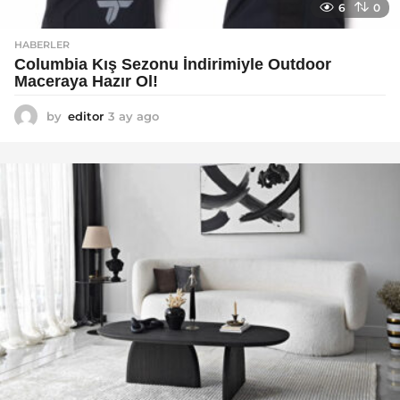
6
0
HABERLER
Columbia Kış Sezonu İndirimiyle Outdoor
Maceraya Hazır Ol!
by
editor
3 ay ago
4
a
y
a
g
o