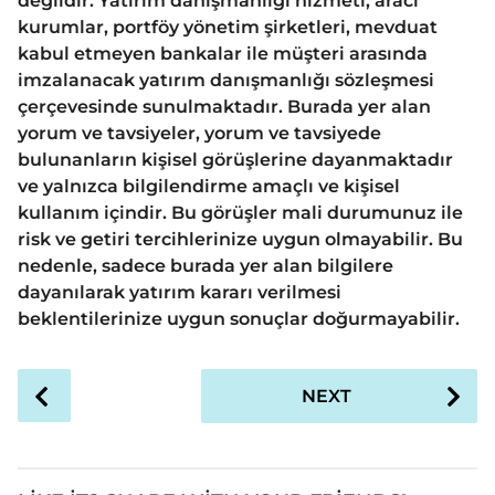
değildir. Yatırım danışmanlığı hizmeti; aracı
kurumlar, portföy yönetim şirketleri, mevduat
kabul etmeyen bankalar ile müşteri arasında
imzalanacak yatırım danışmanlığı sözleşmesi
çerçevesinde sunulmaktadır. Burada yer alan
yorum ve tavsiyeler, yorum ve tavsiyede
bulunanların kişisel görüşlerine dayanmaktadır
ve yalnızca bilgilendirme amaçlı ve kişisel
kullanım içindir. Bu görüşler mali durumunuz ile
risk ve getiri tercihlerinize uygun olmayabilir. Bu
nedenle, sadece burada yer alan bilgilere
dayanılarak yatırım kararı verilmesi
beklentilerinize uygun sonuçlar doğurmayabilir.
P
NEXT
o
s
t