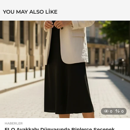
YOU MAY ALSO LIKE
0
0
HABERLER
FLO Ayakkabı Dünyasında Binlerce Seçenek