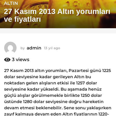
ALTIN
1
3
27 Kasım 2013 Altın yorumları
y
ve fiyatları
ı
l
a
g
o
admin
by
13 yıl ago
1
1
3
y
3
views
3
ı
y
l
27 Kasım 2013 altın yorumları, Pazartesi günü 1225
ı
a
dolar seviyesine kadar gerileyen Altın bu
g
l
o
noktadan gelen alışların etkisi ile 1257 dolar
a
seviyesine kadar yükseldi. Bu aşamada henüz
g
güçlü alışlar görülmemekle birlikte 1250 dolar
o
üstünde 1280 dolar seviyesine doğru hareketin
devam etmesi beklenebilir. Sene sonu yaklaşırken
zayıf kalmaya devam eden Altın fiyatlarının 1220-