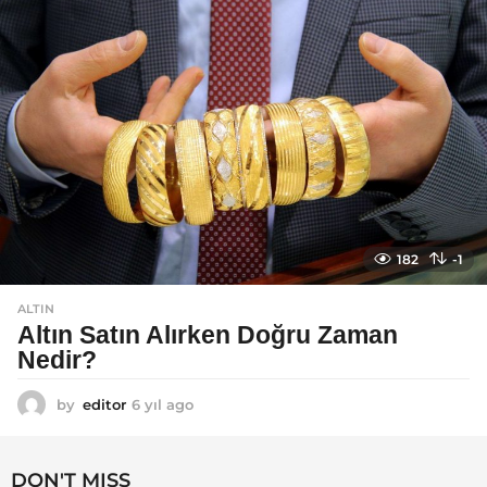
o
182
-1
ALTIN
Altın Satın Alırken Doğru Zaman
Nedir?
by
editor
6 yıl ago
6
y
ı
l
DON'T MISS
a