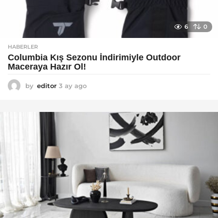
6
0
HABERLER
Columbia Kış Sezonu İndirimiyle Outdoor
Maceraya Hazır Ol!
by
editor
3 ay ago
4
a
y
a
g
o