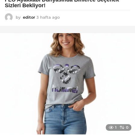
Sizleri Bekliyor!
by
editor
3 hafta ago
2
a
y
a
g
o
1
0