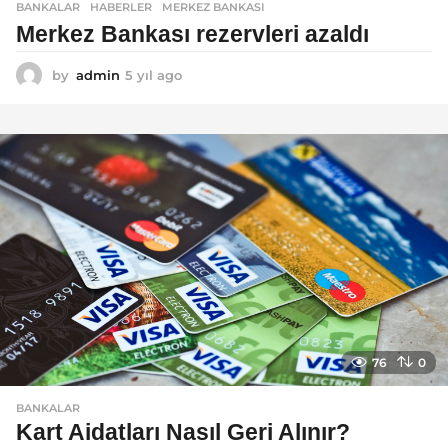
BANKALAR
,
HABERLER
MERKEZ BANKASI
Merkez Bankası rezervleri azaldı
by
admin
5 yıl ago
5
y
ı
l
a
g
o
76
0
BANKALAR
Kart Aidatları Nasıl Geri Alınır?