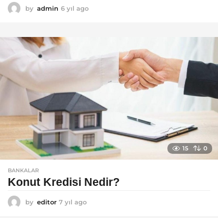
by
admin
6 yıl ago
6
y
ı
l
a
g
o
15
0
BANKALAR
Konut Kredisi Nedir?
by
editor
7 yıl ago
7
y