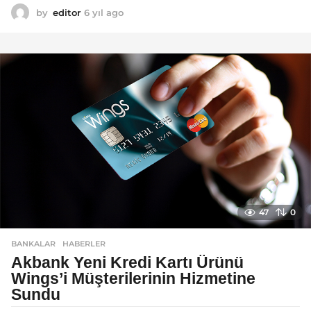
by
editor
6 yıl ago
6
y
ı
l
a
g
o
47
0
BANKALAR
,
HABERLER
Akbank Yeni Kredi Kartı Ürünü
Wings’i Müşterilerinin Hizmetine
Sundu