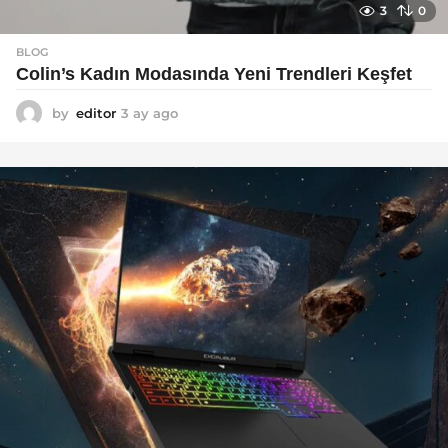
3
0
BLOG
Colin’s Kadın Modasında Yeni Trendleri Keşfet
by
editor
3 ay ago
3
a
y
a
g
o