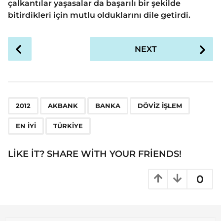
çalkantılar yaşasalar da başarılı bir şekilde
bitirdikleri için mutlu olduklarını dile getirdi.
P
NEXT
o
s
t
P
,
,
,
,
,
a
2012
AKBANK
BANKA
DÖVIZ IŞLEM
g
EN IYI
TÜRKIYE
i
n
LIKE IT? SHARE WITH YOUR FRIENDS!
a
t
0
i
o
n