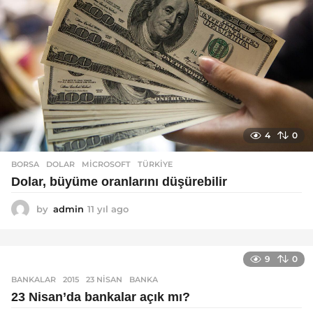
4
0
BORSA
DOLAR
,
MICROSOFT
,
TÜRKIYE
Dolar, büyüme oranlarını düşürebilir
by
admin
11 yıl ago
1
1
y
ı
9
0
l
a
BANKALAR
2015
,
23 NISAN
,
BANKA
g
23 Nisan’da bankalar açık mı?
o