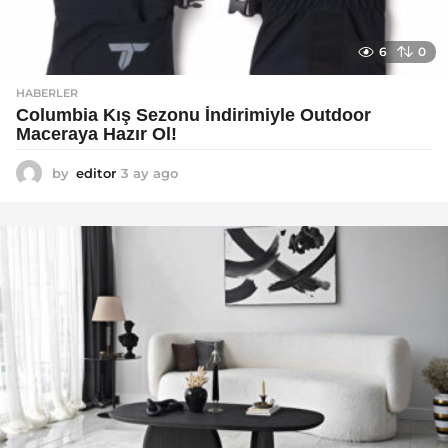
6
0
HABERLER
Columbia Kış Sezonu İndirimiyle Outdoor
Maceraya Hazır Ol!
by
editor
3 ay ago
4
a
y
a
g
o