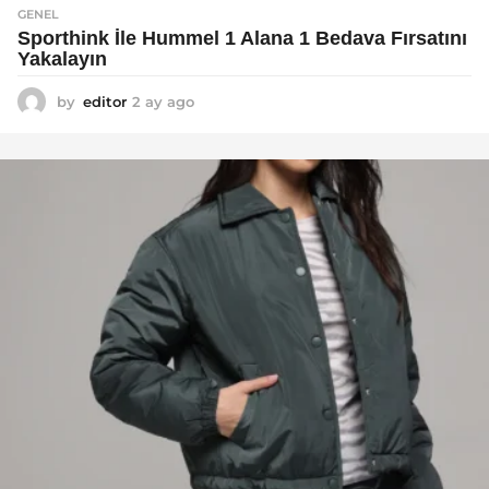
GENEL
Sporthink İle Hummel 1 Alana 1 Bedava Fırsatını
Yakalayın
by
editor
2 ay ago
2
a
y
a
g
o