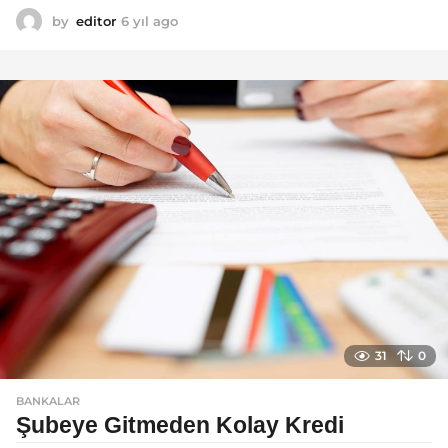
by
editor
6 yıl ago
6
y
ı
l
a
g
o
31
0
BANKALAR
Şubeye Gitmeden Kolay Kredi