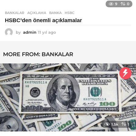
9
0
l
a
BANKALAR
AÇIKLAMA
,
BANKA
,
HSBC
g
HSBC’den önemli açıklamalar
o
by
admin
11 yıl ago
1
1
y
ı
MORE FROM:
BANKALAR
l
a
g
o
1.5k
1