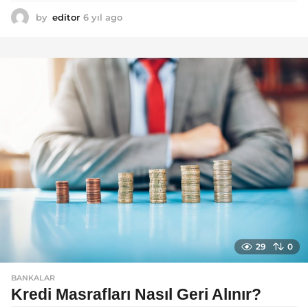
by
editor
6 yıl ago
6
y
ı
l
a
g
o
29
0
BANKALAR
Kredi Masrafları Nasıl Geri Alınır?