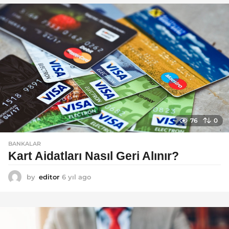
l
a
g
o
76
0
BANKALAR
Kart Aidatları Nasıl Geri Alınır?
by
editor
6 yıl ago
6
y
ı
l
a
g