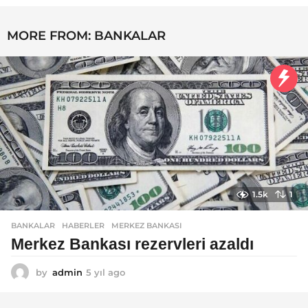
y
ı
MORE FROM:
BANKALAR
l
a
g
o
1.5k
1
BANKALAR
,
HABERLER
MERKEZ BANKASI
Merkez Bankası rezervleri azaldı
by
admin
5 yıl ago
5
y
ı