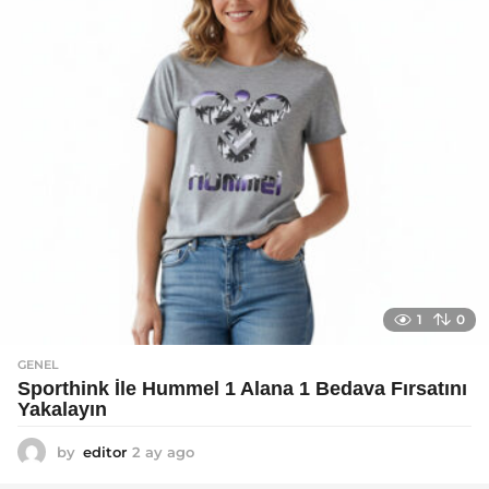
g
o
1
0
GENEL
Sporthink İle Hummel 1 Alana 1 Bedava Fırsatını
Yakalayın
by
editor
2 ay ago
2
a