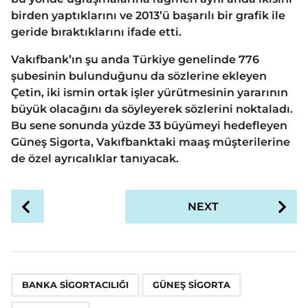
birden yaptıklarını ve 2013’ü başarılı bir grafik ile
geride bıraktıklarını ifade etti.
Vakıfbank’ın şu anda Türkiye genelinde 776
şubesinin bulunduğunu da sözlerine ekleyen
Çetin, iki ismin ortak işler yürütmesinin yararının
büyük olacağını da söyleyerek sözlerini noktaladı.
Bu sene sonunda yüzde 33 büyümeyi hedefleyen
Güneş Sigorta, Vakıfbanktaki maaş müşterilerine
de özel ayrıcalıklar tanıyacak.
P
NEXT
o
s
t
P
,
,
a
BANKA SIGORTACILIĞI
GÜNEŞ SIGORTA
g