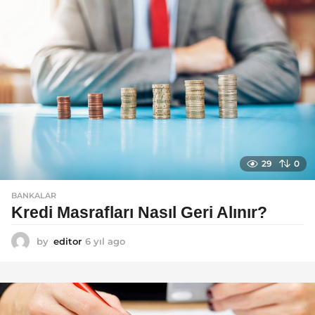
o
29
0
BANKALAR
Kredi Masrafları Nasıl Geri Alınır?
by
editor
6 yıl ago
6
y
ı
l
a
g