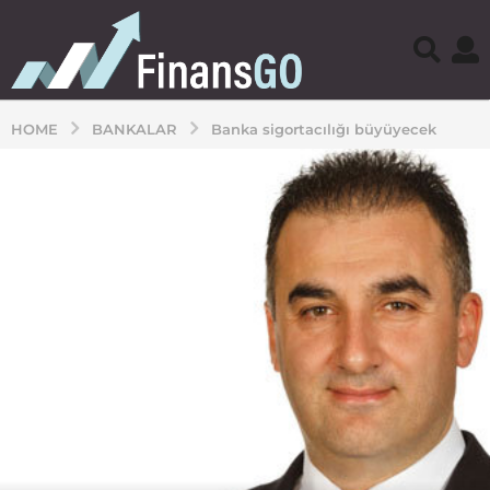
HOME
BANKALAR
Banka sigortacılığı büyüyecek