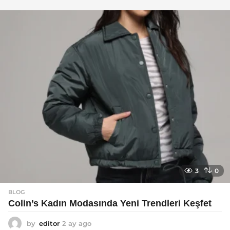
y
a
g
o
3
0
BLOG
Colin’s Kadın Modasında Yeni Trendleri Keşfet
by
editor
2 ay ago
3