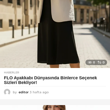
0
0
HABERLER
FLO Ayakkabı Dünyasında Binlerce Seçenek
Sizleri Bekliyor!
by
editor
3 hafta ago
2
a
y
a