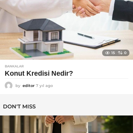
o
15
0
BANKALAR
Konut Kredisi Nedir?
by
editor
7 yıl ago
7
y
ı
l
DON'T MISS
a
g
o