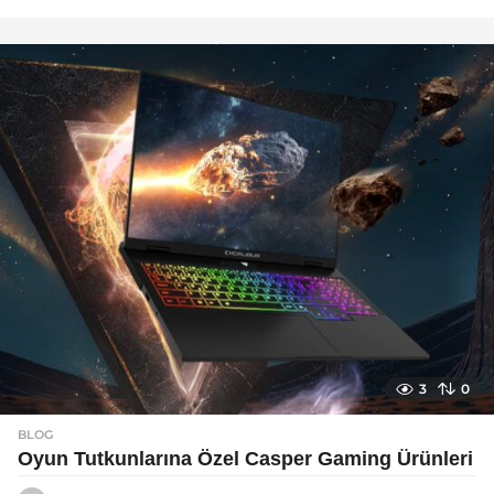
a
y
a
g
o
3
0
BLOG
Oyun Tutkunlarına Özel Casper Gaming Ürünleri