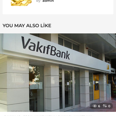
by
admin
YOU MAY ALSO LIKE
6
0