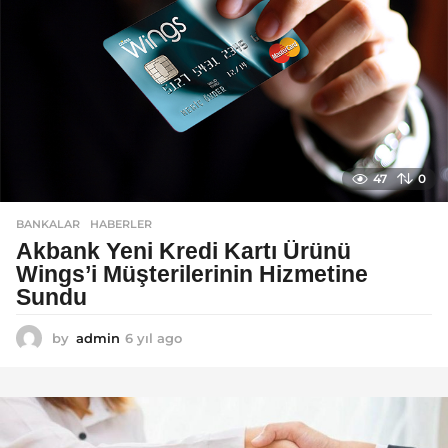
o
47
0
BANKALAR
,
HABERLER
Akbank Yeni Kredi Kartı Ürünü
Wings’i Müşterilerinin Hizmetine
Sundu
by
admin
6 yıl ago
6
y
ı
l
a
g