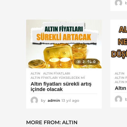
y
ı
l
a
g
o
2
0
ALTIN
ALTIN FIYATLARI
,
ALTIN
ALTIN FIYATLARI YÜKSELECEK MI
ALTIN 
ALTIN
Altın fiyatları sürekli artış
Altı
içinde olacak
by
admin
13 yıl ago
1
3
y
ı
MORE FROM:
ALTIN
l