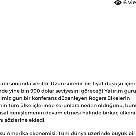
6
vi
abı sonunda verildi. Uzun süredir bir fiyat düşüşü için
nde yine bin 900 dolar seviyesini göreceği Yatırım gur
ğimiz gün bir konferans düzenleyen Rogers ülkelerin
nin tüm ülke içlerinde sorunlara neden olduğunu, bu
rasal genişlemenin devam etmesi halinde birkaç ülken
ı sözlerine ekledi.
usu Amerika ekonomisi. Tüm dünya üzerinde büyük bir