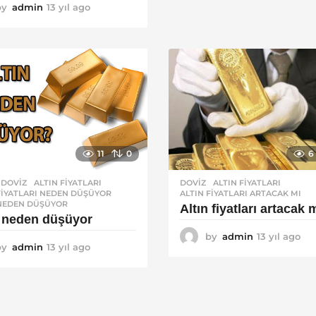
by
admin
13 yıl ago
1
g
3
o
y
ı
l
a
g
o
11
0
6
,
DOVIZ
ALTIN FIYATLARI
,
DOVIZ
ALTIN FIYATLARI
,
FIYATLARI NEDEN DÜŞÜYOR
,
ALTIN FIYATLARI ARTACAK MI
 NEDEN DÜŞÜYOR
Altın fiyatları artacak 
n neden düşüyor
by
admin
13 yıl ago
1
by
admin
13 yıl ago
1
3
3
y
y
ı
ı
l
l
a
a