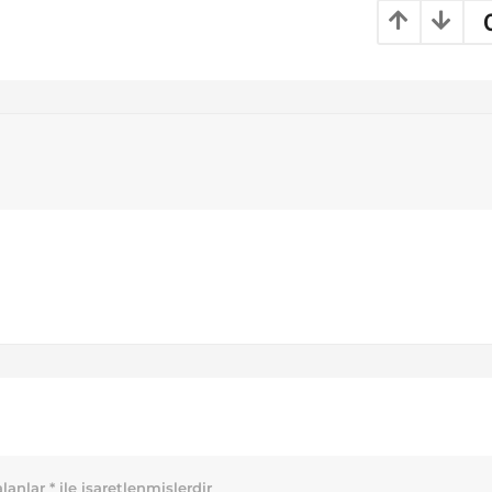
alanlar
*
ile işaretlenmişlerdir