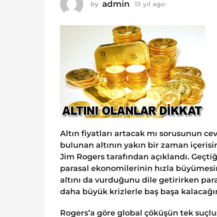
o
admin
by
13 yıl ago
1
1
3
y
3
ı
y
l
ı
a
g
l
o
a
g
o
Altın fiyatları artacak mı sorusunun cev
bulunan altının yakın bir zaman içerisi
Jim Rogers tarafından açıklandı. Geçti
parasal ekonomilerinin hızla büyümesi
altını da vurduğunu dile getirirken pa
daha büyük krizlerle baş başa kalacağın
Rogers’a göre global çöküşün tek suçl