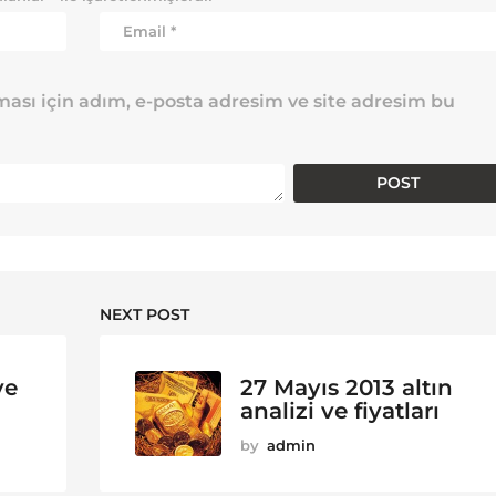
ası için adım, e-posta adresim ve site adresim bu
NEXT POST
ve
27 Mayıs 2013 altın
analizi ve fiyatları
by
admin