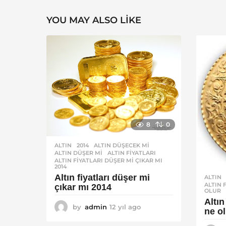
YOU MAY ALSO LIKE
8
0
ALTIN
2014
,
ALTIN DÜŞECEK MI
,
ALTIN DÜŞER MI
,
ALTIN FIYATLARI
,
ALTIN FIYATLARI DÜŞER MI ÇIKAR MI
2014
Altın fiyatları düşer mi
ALTIN
ALTIN 
çıkar mı 2014
OLUR
Altın
by
admin
12 yıl ago
1
ne o
2