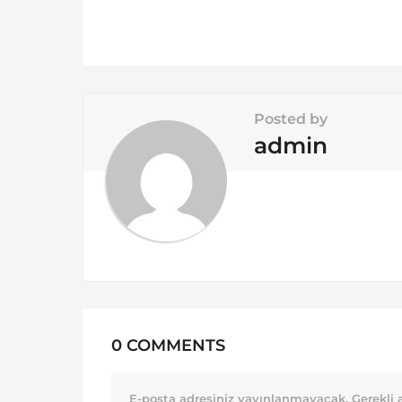
i
n
a
t
i
Posted by
o
admin
n
0 COMMENTS
E-posta adresiniz yayınlanmayacak.
Gerekli 