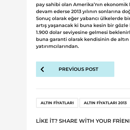
pay sahibi olan Amerika’nın ekonomik k
devam ederse 2013 yılının sonlarına do
Sonuç olarak eğer yabancı ülkelerde bi
artış yaşanacak ki buna kesin bir gözle 
1.900 dolar seviyesine gelmesi bekleni
buna garanti olarak kendisinin de altın
yatırımcılarından.
P
PREVIOUS POST
o
s
t
P
,
ALTIN FIYATLARI
ALTIN FIYATLARI 2013
a
g
LIKE IT? SHARE WITH YOUR FRIEN