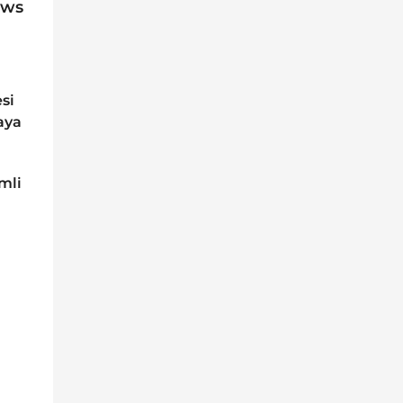
ews
si
aya
mli