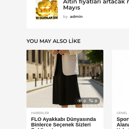
Altın fiyatları artacak 
Mayıs
by
admin
YOU MAY ALSO LIKE
0
0
HABERLER
GENEL
FLO Ayakkabı Dünyasında
Spor
Binlerce Seçenek Sizleri
Alan