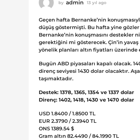
o
admin
by
13 yıl ago
1
1
3
y
3
Geçen hafta Bernanke’nin konuşmasıyla 
ı
y
l
düşüş göstermişti. Bu hafta yine gözle
ı
a
Bernanke’nin konuşmasını destekler nit
g
l
gerektiğini mi gösterecek. Çin’in yava
o
a
yönelik planları altın fiyatları üzerinde e
g
o
Bugün ABD piyasaları kapalı olacak. 1
direnç seviyesi 1430 dolar olacaktır. Aş
taşımaktadır.
Destek: 1378, 1365, 1354 ve 1337 dolar
Direnç: 1402, 1418, 1430 ve 1470 dolar
USD 1.8400 / 1.8500 TL
EUR 2.3790 / 2.3940 TL
ONS 1389.54 $
Gram altın 82.4490 / 84.1990 TL