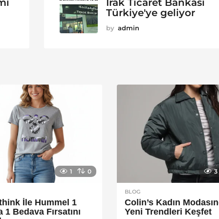
mı
Irak Ticaret Bankası
Türkiye'ye geliyor
by
admin
1
0
3
BLOG
think İle Hummel 1
Colin’s Kadın Modası
a 1 Bedava Fırsatını
Yeni Trendleri Keşfet