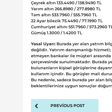
Çeyrek altın 133.4490 / 138.9490 TL
Yarım altın 266.8980 / 277.8980 TL
Tam altın 533.7960 / 555.7960 TL
22 Ayar bilezik 75.4490 / 77.1990 TL
Cumhuriyet altını 551.7960 / 573.2960 T
Gümüş 1.3000 / 1.4200 TL
Yasal Uyarı:
Burada yer alan yatrım bil
değildir. Yatırım danışmanlığı hizmeti;
etmeyen bankalar ile müşteri arasında
çerçevesinde sunulmaktadır. Burada yer
bulunanların kişisel görüşlerine dayanm
kullanım içindir. Bu görüşler mali durum
Bu nedenle, sadece burada yer alan bilg
beklentilerinize uygun sonuçlar doğurm
P
PREVIOUS POST
o