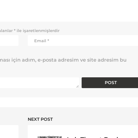
alanlar
*
ile işaretlenmişlerdir
ası için adım, e-posta adresim ve site adresim bu
NEXT POST