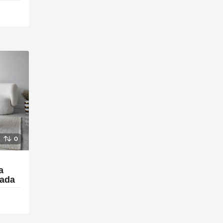
0
a
rada