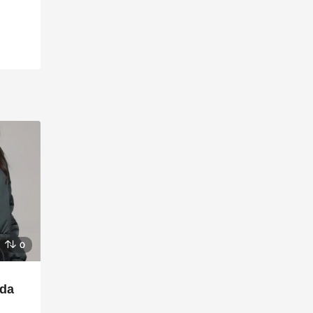
0
nda