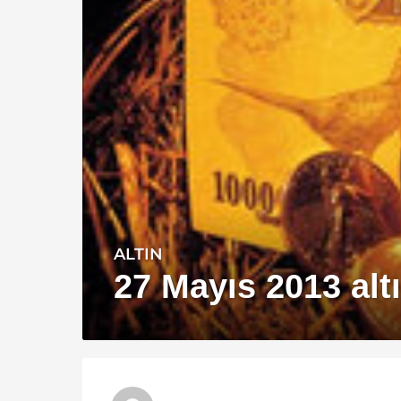
ALTIN
1
3
27 Mayıs 2013 altın
y
ı
l
a
g