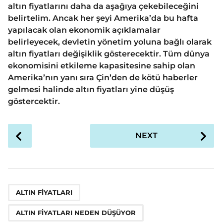
altın fiyatlarını daha da aşağıya çekebileceğini
belirtelim. Ancak her şeyi Amerika’da bu hafta
yapılacak olan ekonomik açıklamalar
belirleyecek, devletin yönetim yoluna bağlı olarak
altın fiyatları değişiklik gösterecektir. Tüm dünya
ekonomisini etkileme kapasitesine sahip olan
Amerika’nın yanı sıra Çin’den de kötü haberler
gelmesi halinde altın fiyatları yine düşüş
göstercektir.
P
NEXT
o
s
t
P
,
,
a
ALTIN FIYATLARI
g
ALTIN FIYATLARI NEDEN DÜŞÜYOR
i