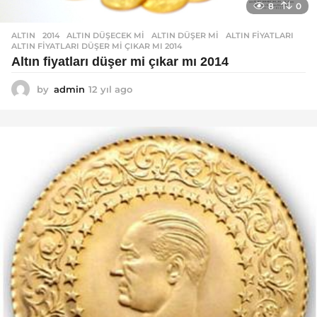
8
0
ALTIN
2014
,
ALTIN DÜŞECEK MI
,
ALTIN DÜŞER MI
,
ALTIN FIYATLARI
,
ALTIN FIYATLARI DÜŞER MI ÇIKAR MI 2014
Altın fiyatları düşer mi çıkar mı 2014
by
admin
12 yıl ago
1
2
y
ı
l
a
g
o