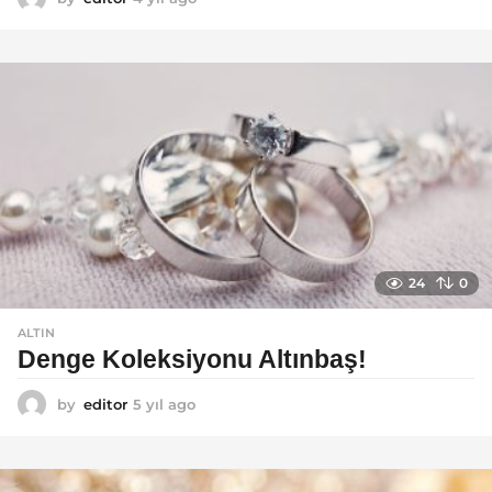
y
ı
l
a
g
o
24
0
ALTIN
Denge Koleksiyonu Altınbaş!
by
editor
5 yıl ago
5
y
ı
l
a