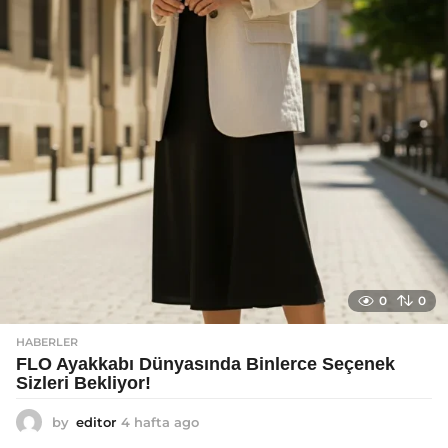
o
0
0
HABERLER
FLO Ayakkabı Dünyasında Binlerce Seçenek
Sizleri Bekliyor!
by
editor
4 hafta ago
2
a