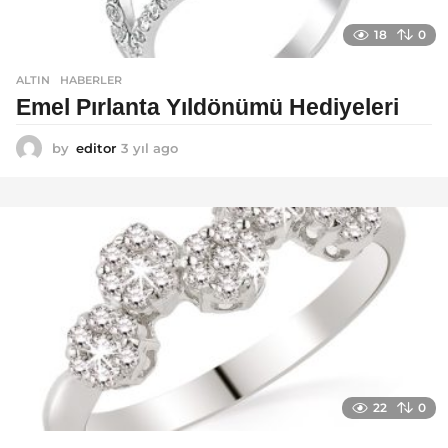
18
0
ALTIN
,
HABERLER
Emel Pırlanta Yıldönümü Hediyeleri
by
editor
3 yıl ago
3
y
ı
l
a
g
o
22
0