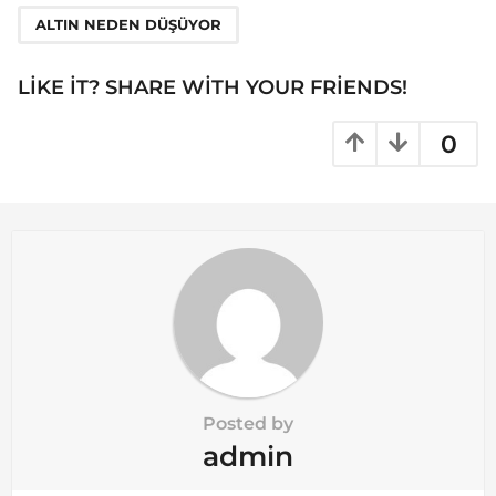
n
ALTIN NEDEN DÜŞÜYOR
a
t
LIKE IT? SHARE WITH YOUR FRIENDS!
i
o
0
n
Posted by
admin