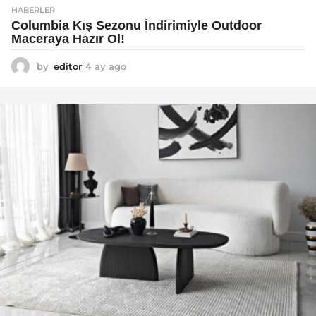
HABERLER
Columbia Kış Sezonu İndirimiyle Outdoor
Maceraya Hazır Ol!
by
editor
4 ay ago
4
a
y
a
g
o