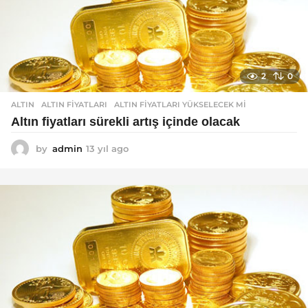
2
0
ALTIN
ALTIN FIYATLARI
,
ALTIN FIYATLARI YÜKSELECEK MI
Altın fiyatları sürekli artış içinde olacak
by
admin
13 yıl ago
1
3
y
ı
l
a
g
o