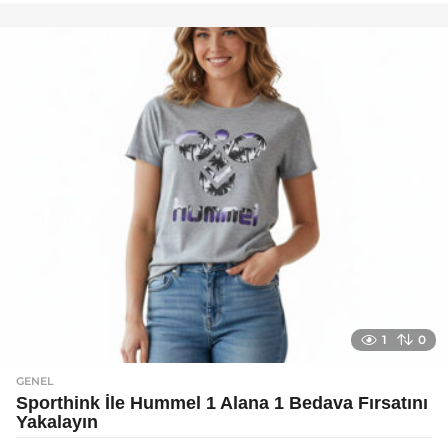
y
a
g
o
1
0
GENEL
Sporthink İle Hummel 1 Alana 1 Bedava Fırsatını
Yakalayın