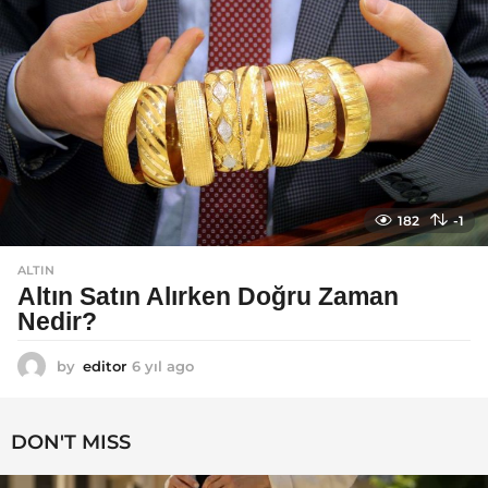
182
-1
ALTIN
Altın Satın Alırken Doğru Zaman
Nedir?
by
editor
6 yıl ago
6
y
ı
l
DON'T MISS
a
g