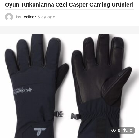
Oyun Tutkunlarına Özel Casper Gaming Ürünleri
by
editor
3 ay ago
3
a
y
a
g
o
6
0