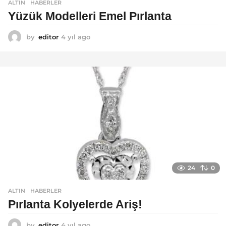
ALTIN
,
HABERLER
Yüzük Modelleri Emel Pırlanta
by
editor
4 yıl ago
4
y
ı
l
a
g
o
24
0
ALTIN
,
HABERLER
Pırlanta Kolyelerde Ariş!
by
editor
4 yıl ago
4