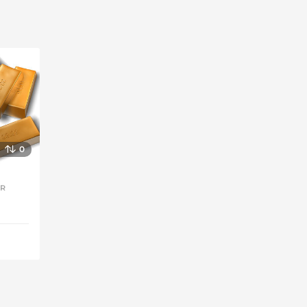
0
,
OR
,