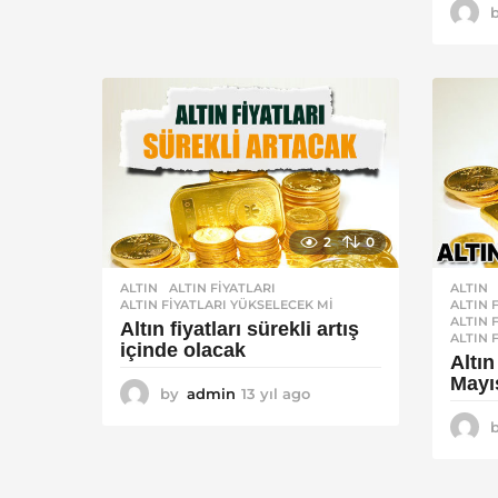
y
ı
l
a
g
o
2
0
ALTIN
ALTIN
ALTIN FIYATLARI
,
ALTIN 
ALTIN FIYATLARI YÜKSELECEK MI
ALTIN 
Altın fiyatları sürekli artış
ALTIN 
içinde olacak
Altın
Mayı
by
admin
13 yıl ago
1
3
y
ı
l