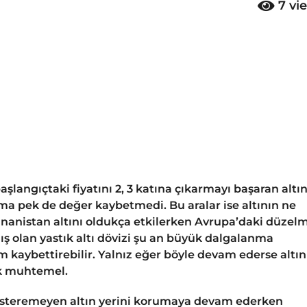
7
vi
langıçtaki fiyatını 2, 3 katına çıkarmayı başaran altı
ma pek de değer kaybetmedi. Bu aralar ise altının ne
Yunanistan altını oldukça etkilerken Avrupa’daki düzel
mış olan yastık altı dövizi şu an büyük dalgalanma
em kaybettirebilir. Yalnız eğer böyle devam ederse altın
ük muhtemel.
 gösteremeyen altın yerini korumaya devam ederken