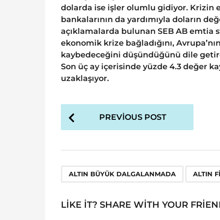
dolarda ise işler olumlu gidiyor. Krizi
bankalarının da yardımıyla doların değ
açıklamalarda bulunan SEB AB emtia stra
ekonomik krize bağladığını, Avrupa’nı
kaybedeceğini düşündüğünü dile getirdi. 
Son üç ay içerisinde yüzde 4.3 değer ka
uzaklaşıyor.
P
PREVIOUS POST
o
s
t
P
,
ALTIN BÜYÜK DALGALANMADA
ALTIN F
a
g
LIKE IT? SHARE WITH YOUR FRIEN