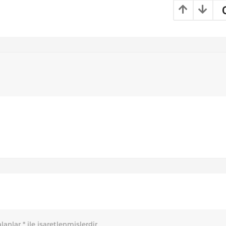
alanlar
*
ile işaretlenmişlerdir