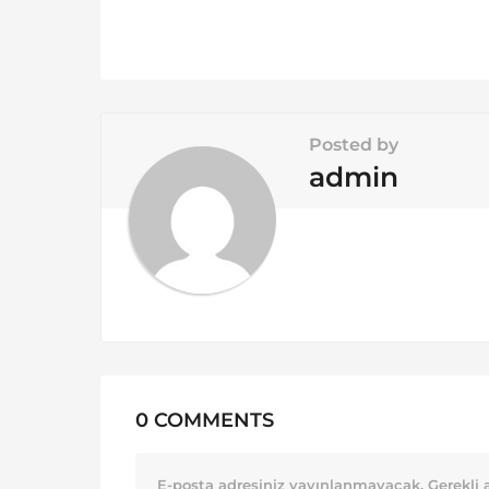
i
n
a
t
i
Posted by
o
admin
n
0 COMMENTS
E-posta adresiniz yayınlanmayacak.
Gerekli 