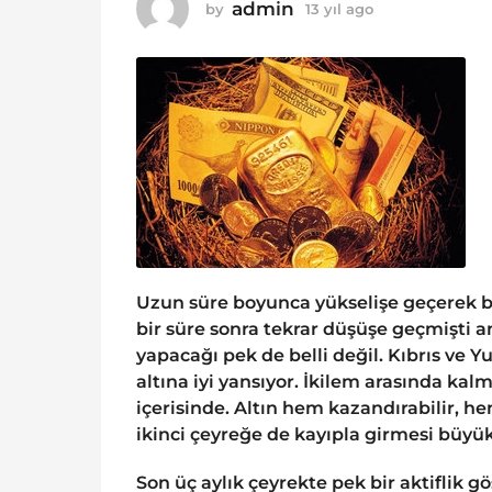
o
admin
by
13 yıl ago
1
1
3
y
3
ı
y
l
ı
a
g
l
o
a
g
o
Uzun süre boyunca yükselişe geçerek baş
bir süre sonra tekrar düşüşe geçmişti a
yapacağı pek de belli değil. Kıbrıs ve 
altına iyi yansıyor. İkilem arasında kal
içerisinde. Altın hem kazandırabilir, h
ikinci çeyreğe de kayıpla girmesi büy
Son üç aylık çeyrekte pek bir aktiflik