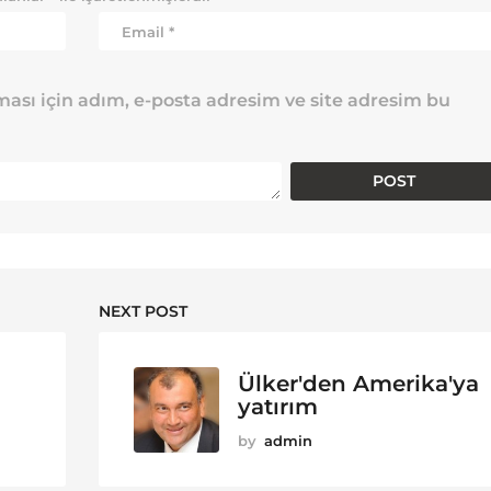
ası için adım, e-posta adresim ve site adresim bu
NEXT POST
Ülker'den Amerika'ya
yatırım
by
admin