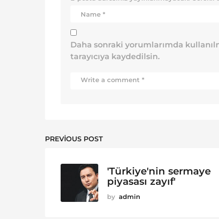
Daha sonraki yorumlarımda kullanılm
tarayıcıya kaydedilsin.
PREVIOUS POST
'Türkiye'nin sermaye
piyasası zayıf'
by
admin