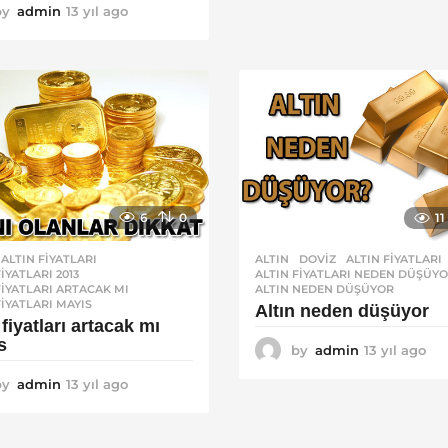
by
admin
13 yıl ago
1
g
3
o
y
ı
l
a
g
o
6
0
11
ALTIN FIYATLARI
,
ALTIN
,
DOVIZ
ALTIN FIYATLARI
FIYATLARI 2013
,
ALTIN FIYATLARI NEDEN DÜŞÜY
FIYATLARI ARTACAK MI
,
ALTIN NEDEN DÜŞÜYOR
FIYATLARI MAYIS
Altın neden düşüyor
 fiyatları artacak mı
s
by
admin
13 yıl ago
1
3
by
admin
13 yıl ago
1
y
3
ı
y
l
ı
a