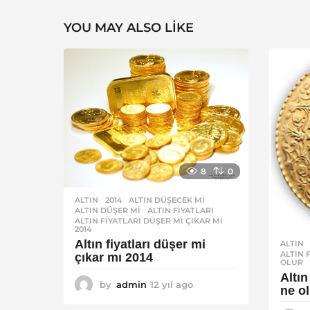
YOU MAY ALSO LIKE
8
0
ALTIN
2014
,
ALTIN DÜŞECEK MI
,
ALTIN DÜŞER MI
,
ALTIN FIYATLARI
,
ALTIN FIYATLARI DÜŞER MI ÇIKAR MI
2014
Altın fiyatları düşer mi
ALTIN
ALTIN 
çıkar mı 2014
OLUR
Altın
by
admin
12 yıl ago
1
ne o
2