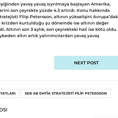
n eşiğinden yavaş yavaş sıyrılmaya başlayan Amerika,
erini son çeyrekte yüzde 4.3 artırdı. Konu hakkında
tejisti Filip Petersson, altının yükselişini Avrupa’dak
n krizden kurtulduğu şu dönemde ise altının değer
Altının son 3 aylık, son çeyrekteki hali ise kötü oldu.
ybeden altın artık yatırımcılardan yavaş yavaş
NEXT POST
,
IYATLARI
SEB AB EMTIA STRATEJISTI FILIP PETERSSON
DS!