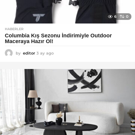
6
0
HABERLER
Columbia Kış Sezonu İndirimiyle Outdoor
Maceraya Hazır Ol!
by
editor
3 ay ago
4
a
y
a
g
o