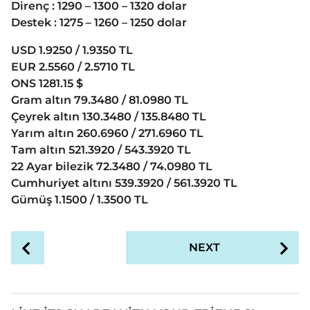
Direnç : 1290 – 1300 – 1320 dolar
Destek : 1275 – 1260 – 1250 dolar
USD 1.9250 / 1.9350 TL
EUR 2.5560 / 2.5710 TL
ONS 1281.15 $
Gram altın 79.3480 / 81.0980 TL
Çeyrek altın 130.3480 / 135.8480 TL
Yarım altın 260.6960 / 271.6960 TL
Tam altın 521.3920 / 543.3920 TL
22 Ayar bilezik 72.3480 / 74.0980 TL
Cumhuriyet altını 539.3920 / 561.3920 TL
Gümüş 1.1500 / 1.3500 TL
P
NEXT
o
s
t