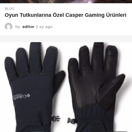
BLOG
Oyun Tutkunlarına Özel Casper Gaming Ürünleri
by
editor
3 ay ago
3
a
y
a
g
o