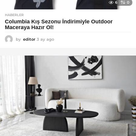
6
0
HABERLER
Columbia Kış Sezonu İndirimiyle Outdoor
Maceraya Hazır Ol!
by
editor
3 ay ago
4
a
y
a
g
o