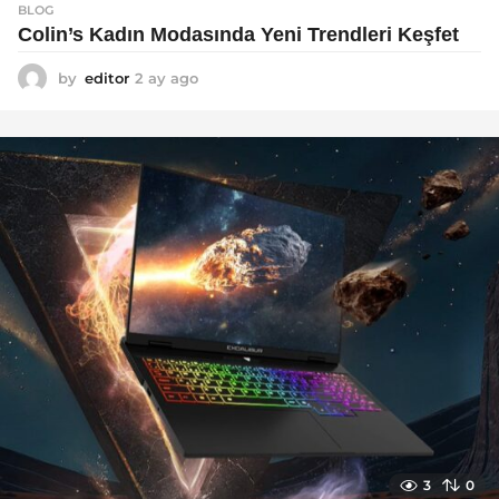
BLOG
Colin’s Kadın Modasında Yeni Trendleri Keşfet
by
editor
2 ay ago
3
a
y
a
g
o
3
0