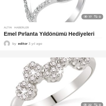
17
0
ALTIN
,
HABERLER
Emel Pırlanta Yıldönümü Hediyeleri
by
editor
3 yıl ago
3
y
ı
l
a
g
o
22
0