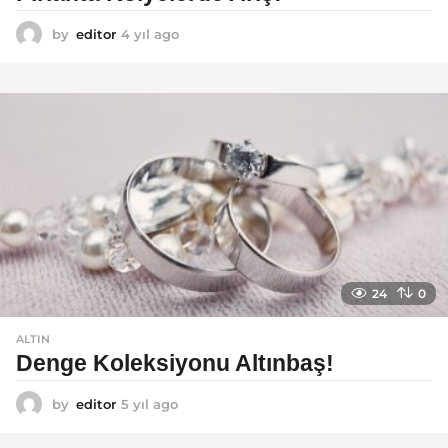
by
editor
4 yıl ago
4
y
ı
l
a
g
o
24
0
ALTIN
Denge Koleksiyonu Altınbaş!
by
editor
5 yıl ago
5
y
ı