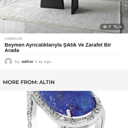
7
0
HABERLER
Beymen Ayrıcalıklarıyla Şıklık Ve Zarafet Bir
Arada
by
editor
4 ay ago
4
a
y
a
MORE FROM:
ALTIN
g
o