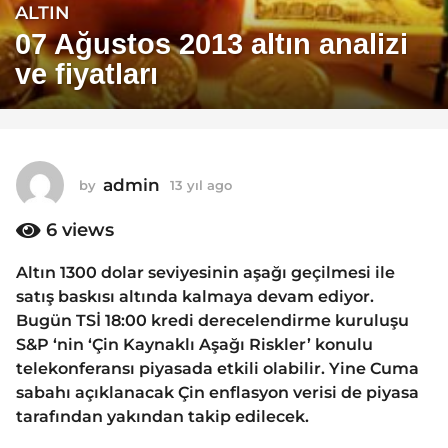
ALTIN
1
3
07 Ağustos 2013 altın analizi
y
ve fiyatları
ı
l
a
g
o
admin
by
13 yıl ago
1
1
3
y
6
views
3
ı
y
l
Altın 1300 dolar seviyesinin aşağı geçilmesi ile
ı
a
satış baskısı altında kalmaya devam ediyor.
g
l
o
Bugün TSİ 18:00 kredi derecelendirme kuruluşu
a
S&P ‘nin ‘Çin Kaynaklı Aşağı Riskler’ konulu
g
telekonferansı piyasada etkili olabilir. Yine Cuma
o
sabahı açıklanacak Çin enflasyon verisi de piyasa
tarafından yakından takip edilecek.