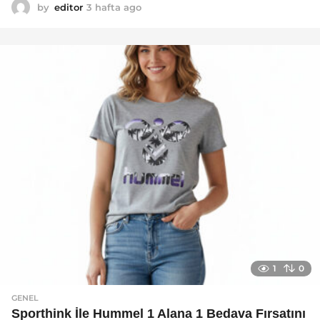
by
editor
3 hafta ago
2
a
y
a
g
o
1
0
GENEL
Sporthink İle Hummel 1 Alana 1 Bedava Fırsatını