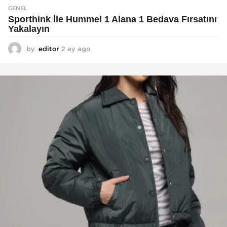
GENEL
Sporthink İle Hummel 1 Alana 1 Bedava Fırsatını
Yakalayın
by
editor
2 ay ago
2
a
y
a
g
o