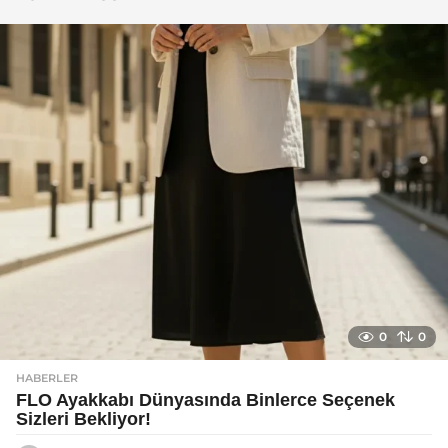
g
o
0
0
HABERLER
FLO Ayakkabı Dünyasında Binlerce Seçenek
Sizleri Bekliyor!