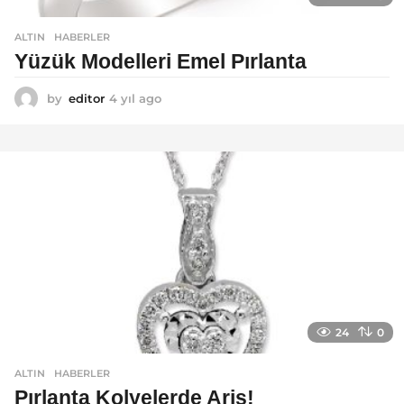
ALTIN
,
HABERLER
Yüzük Modelleri Emel Pırlanta
by
editor
4 yıl ago
4
y
ı
l
a
g
o
24
0
ALTIN
,
HABERLER
Pırlanta Kolyelerde Ariş!