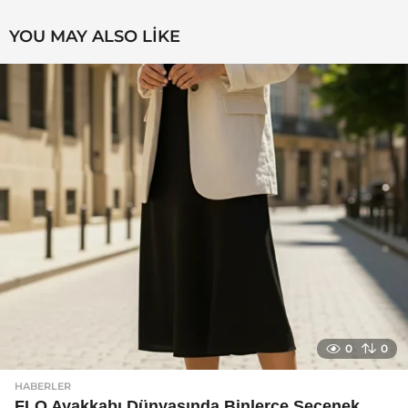
YOU MAY ALSO LIKE
0
0
HABERLER
FLO Ayakkabı Dünyasında Binlerce Seçenek