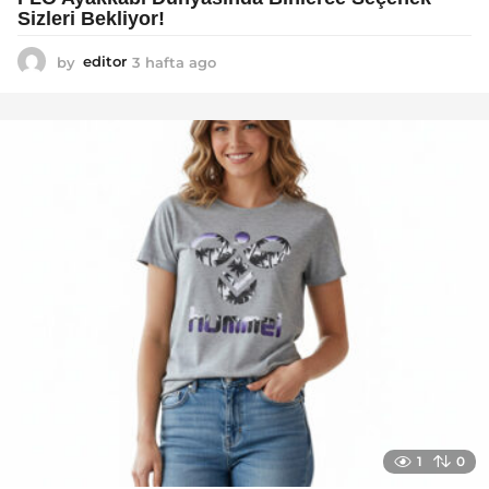
Sizleri Bekliyor!
by
editor
3 hafta ago
2
a
y
a
g
o
1
0