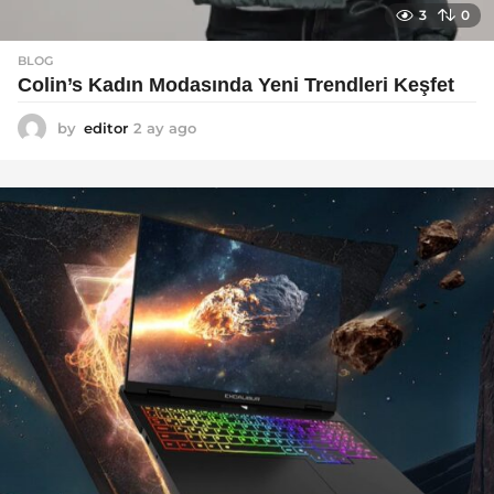
3
0
BLOG
Colin’s Kadın Modasında Yeni Trendleri Keşfet
by
editor
2 ay ago
3
a
y
a
g
o