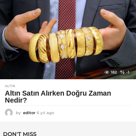
o
182
-1
ALTIN
Altın Satın Alırken Doğru Zaman
Nedir?
by
editor
6 yıl ago
6
y
ı
l
DON'T MISS
a