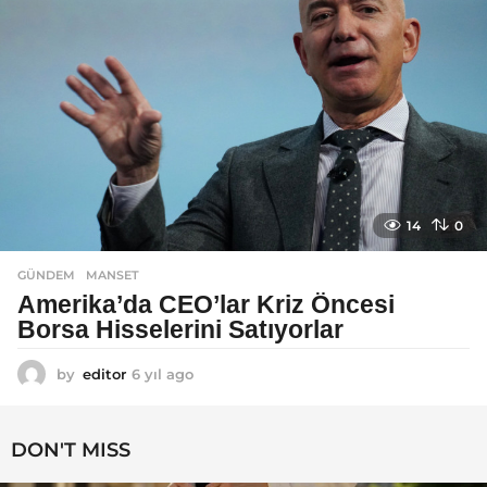
14
0
GÜNDEM
MANSET
Amerika’da CEO’lar Kriz Öncesi
Borsa Hisselerini Satıyorlar
by
editor
6 yıl ago
6
y
ı
l
DON'T MISS
a
g