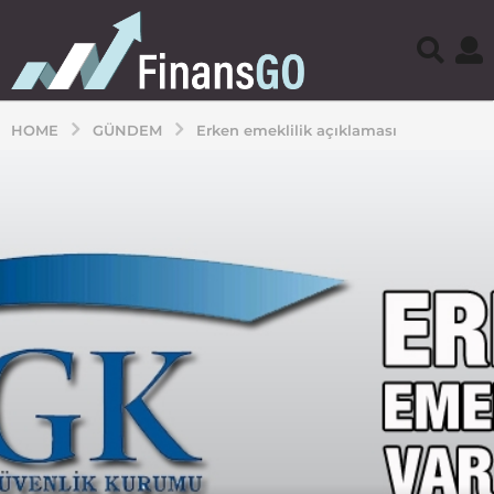
HOME
GÜNDEM
Erken emeklilik açıklaması