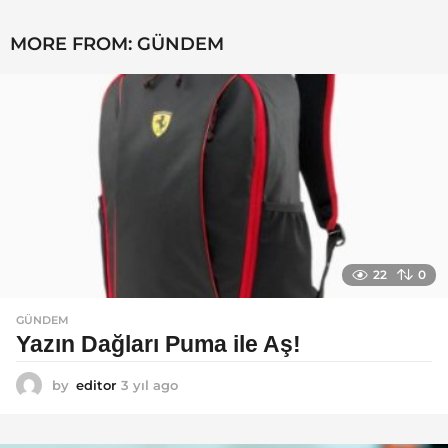
MORE FROM:
GÜNDEM
22
0
GÜNDEM
Yazın Dağları Puma ile Aş!
by
editor
3 yıl ago
3
y
ı
l