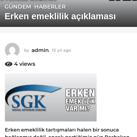
GÜNDEM
,
HABERLER
1
3
Erken emeklilik açıklaması
y
ı
l
a
admin
by
13 yıl ago
1
g
3
o
y
4
views
1
ı
3
l
a
y
g
ı
o
l
a
g
o
Erken emeklilik tartışmaları halen bir sonuca