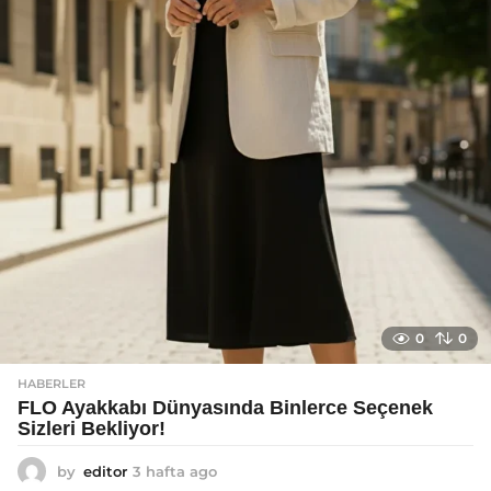
o
0
0
HABERLER
FLO Ayakkabı Dünyasında Binlerce Seçenek
Sizleri Bekliyor!
by
editor
3 hafta ago
2