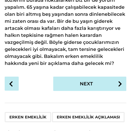
sözlerini burada noktalarken biz bir de yorum
yapalım. 65 yaşına kadar çalışabilecek kapasitede
olan biri altmış beş yaşından sonra dinlenebilecek
mi zaten orası da var. Bir de bu yaşın giderek
artacak olması kafaları daha fazla karıştırıyor ve
halkın tepkisine rağmen halen karardan
vazgeçilmiş değil. Böyle giderse çocuklarımızın
gelecekleri iyi olmayacak, tam tersine gelecekleri
olmayacak gibi. Bakalım erken emeklilik
hakkında yeni bir açıklama daha gelecek mi?
P
NEXT
o
s
t
P
,
a
ERKEN EMEKLILIK
ERKEN EMEKLILIK AÇIKLAMASI
g