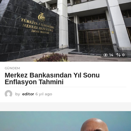
o
14
0
GÜNDEM
Merkez Bankasından Yıl Sonu
Enflasyon Tahmini
by
editor
6 yıl ago
6
y
ı
l
a
g
o