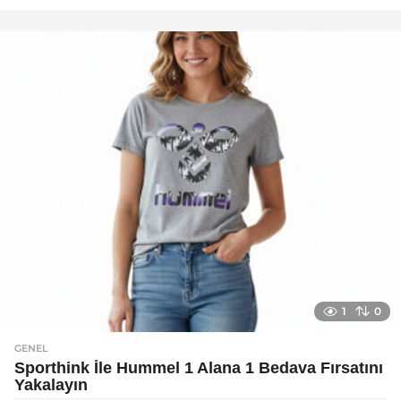
a
y
a
g
o
1
0
GENEL
Sporthink İle Hummel 1 Alana 1 Bedava Fırsatını
Yakalayın