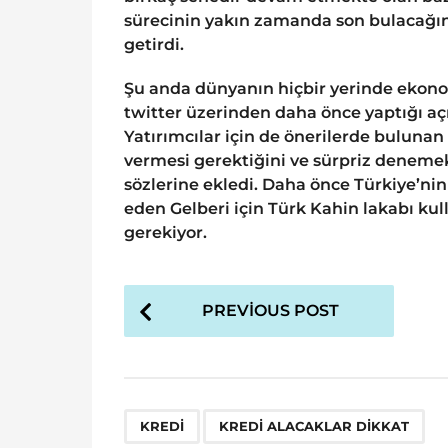
sürecinin yakın zamanda son bulacağını
getirdi.
Şu anda dünyanın hiçbir yerinde ekonom
twitter üzerinden daha önce yaptığı a
Yatırımcılar için de önerilerde bulunan
vermesi gerektiğini ve sürpriz denemek 
sözlerine ekledi. Daha önce Türkiye’ni
eden Gelberi için Türk Kahin lakabı kull
gerekiyor.
P
PREVIOUS POST
o
s
t
P
,
KREDI
KREDI ALACAKLAR DIKKAT