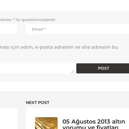
alanlar
*
ile işaretlenmişlerdir
ası için adım, e-posta adresim ve site adresim bu
NEXT POST
05 Ağustos 2013 altın
yorumu ve fiyatları