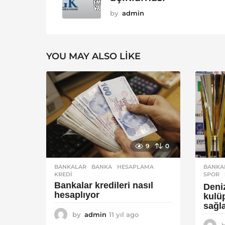
by
admin
YOU MAY ALSO LIKE
9
0
BANKALAR
BANKA
,
HESAPLAMA
,
BANKA
KREDI
SPOR
Bankalar kredileri nasıl
Deni
hesaplıyor
kulü
sağl
by
admin
11 yıl ago
1
1