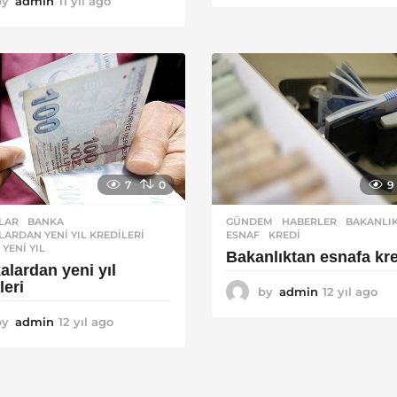
by
admin
11 yıl ago
1
y
1
ı
y
l
ı
a
l
g
a
o
g
o
7
0
9
LAR
BANKA
,
GÜNDEM
,
HABERLER
BAKANLI
ARDAN YENI YIL KREDILERI
,
ESNAF
,
KREDI
,
YENI YIL
Bakanlıktan esnafa kr
alardan yeni yıl
leri
by
admin
12 yıl ago
1
2
by
admin
12 yıl ago
1
y
2
ı
y
l
ı
a
l
g