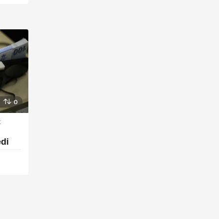
0
K
,
edi