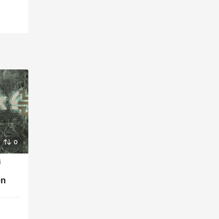
0
I
,
en