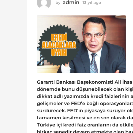
o
admin
by
13 yıl ago
1
1
3
y
3
ı
y
l
ı
a
g
l
o
a
g
o
Garanti Bankası Başekonomisti Ali İhs
dönemde bunu düşünebilecek olan kişil
dikkat adlı yazımızda kredi faizlerini
gelişmeler ve FED’e bağlı operasyonla
sürdürecek. FED’in piyasaya sürüyor ol
tamamen kesilmesi ve en son olarak da
Türkiye içi kredi faiz oranlarını da et
birkaç senedir devam etmekte olan bazı