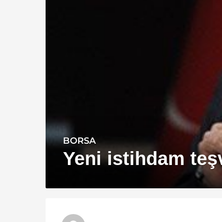
BORSA
1
4
Yeni istihdam teş
y
ı
l
a
g