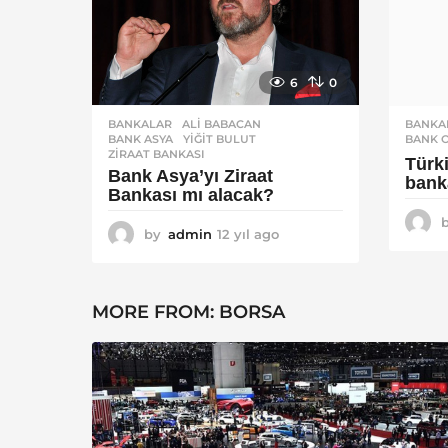
6
0
BANKALAR
ALI BABACAN
,
BANKA
BANK ASYA
,
YIĞIT BULUT
,
BANK 
ZIRAAT BANKASI
Türk
Bank Asya’yı Ziraat
bank
Bankası mı alacak?
by
admin
12 yıl ago
1
2
y
ı
MORE FROM:
BORSA
l
a
g
o