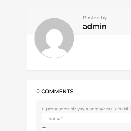
t
i
Posted by
o
admin
n
0 COMMENTS
E-posta adresiniz yayınlanmayacak.
Gerekli 