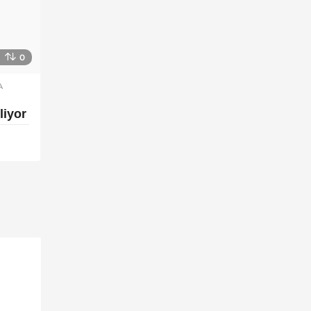
0
A
,
liyor