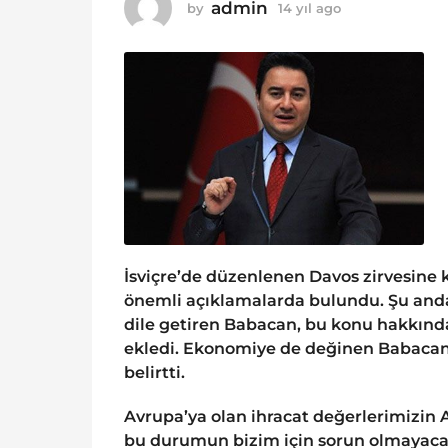
o
admin
by
14 yıl ago
1
1
4
y
4
ı
y
l
ı
a
g
l
o
a
g
o
İsviçre’de düzenlenen Davos zirvesine 
önemli açıklamalarda bulundu. Şu anda y
dile getiren Babacan, bu konu hakkınd
ekledi. Ekonomiye de değinen Babacan,
belirtti.
Avrupa’ya olan ihracat değerlerimizin 
bu durumun bizim için sorun olmayaca