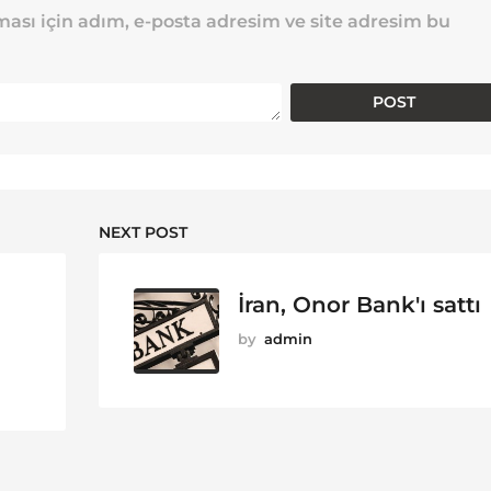
ası için adım, e-posta adresim ve site adresim bu
NEXT POST
İran, Onor Bank'ı sattı
by
admin