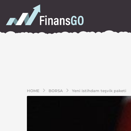
HOME
BORSA
Yeni istihdam teşvik paketi