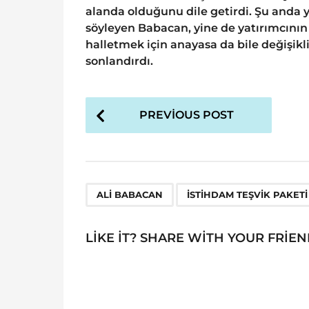
alanda olduğunu dile getirdi. Şu anda 
söyleyen Babacan, yine de yatırımcını
halletmek için anayasa da bile değişiklik
sonlandırdı.
P
PREVIOUS POST
o
s
t
P
,
ALI BABACAN
ISTIHDAM TEŞVIK PAKETI
a
g
LIKE IT? SHARE WITH YOUR FRIEN
i
n
a