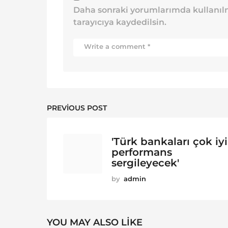
Daha sonraki yorumlarımda kullanılm
tarayıcıya kaydedilsin.
PREVIOUS POST
'Türk bankaları çok iyi
performans
sergileyecek'
by
admin
YOU MAY ALSO LIKE