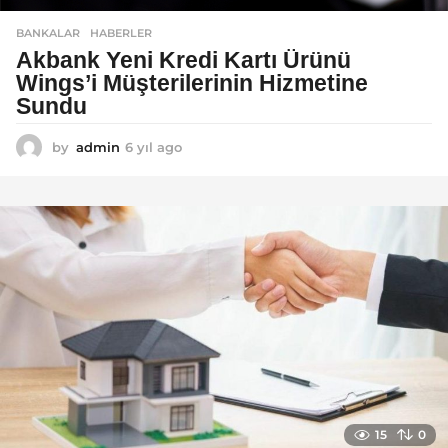
BANKALAR
,
HABERLER
Akbank Yeni Kredi Kartı Ürünü
Wings’i Müşterilerinin Hizmetine
Sundu
by
admin
6 yıl ago
6
y
ı
l
a
g
o
15
0