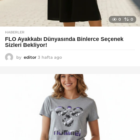
0
0
HABERLER
FLO Ayakkabı Dünyasında Binlerce Seçenek
Sizleri Bekliyor!
by
editor
3 hafta ago
2
a
y
a
g
o