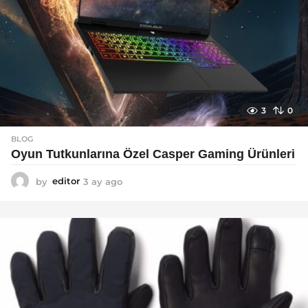
3
0
BLOG
Oyun Tutkunlarına Özel Casper Gaming Ürünleri
by
editor
3 ay ago
3
a
y
a
g
o