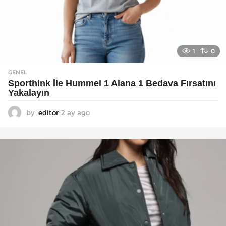
1
0
GENEL
Sporthink İle Hummel 1 Alana 1 Bedava Fırsatını
Yakalayın
by
editor
2 ay ago
2
a
y
a
g
o