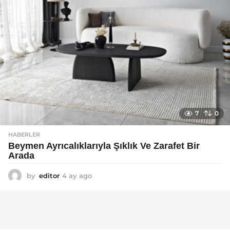
7
0
HABERLER
Beymen Ayrıcalıklarıyla Şıklık Ve Zarafet Bir
Arada
by
editor
4 ay ago
4
a
y
a
g
o