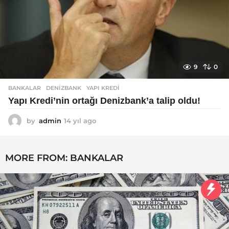
9
0
BANKALAR
DENIZBANK
,
YAPI KREDI
Yapı Kredi’nin ortağı Denizbank’a talip oldu!
by
admin
14 yıl ago
1
4
y
ı
MORE FROM:
BANKALAR
l
a
g
o