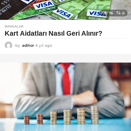
76
0
BANKALAR
Kart Aidatları Nasıl Geri Alınır?
by
editor
6 yıl ago
6
y
ı
l
a
g
o