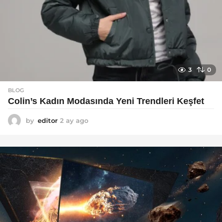
3
0
BLOG
Colin’s Kadın Modasında Yeni Trendleri Keşfet
by
editor
2 ay ago
3
a
y
a
g
o