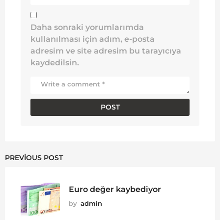
Daha sonraki yorumlarımda
kullanılması için adım, e-posta
adresim ve site adresim bu tarayıcıya
kaydedilsin.
PREVIOUS POST
Euro değer kaybediyor
by
admin