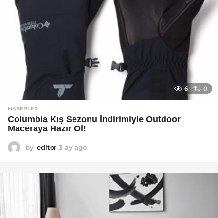
6
0
HABERLER
Columbia Kış Sezonu İndirimiyle Outdoor
Maceraya Hazır Ol!
by
editor
3 ay ago
4
a
y
a
g
o