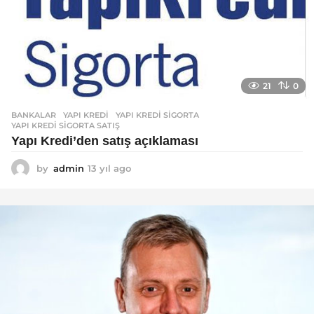
21
0
BANKALAR
YAPI KREDI
,
YAPI KREDI SIGORTA
,
YAPI KREDI SIGORTA SATIŞ
Yapı Kredi’den satış açıklaması
by
admin
13 yıl ago
1
3
y
ı
l
a
g
o