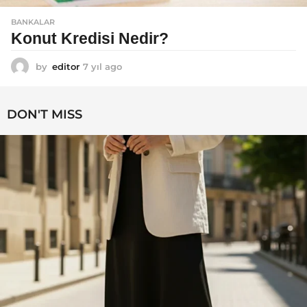
BANKALAR
Konut Kredisi Nedir?
by
editor
7 yıl ago
7
y
ı
l
DON'T MISS
a
g
o