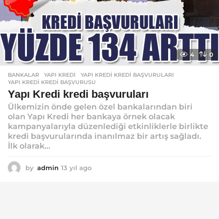
4
0
BANKALAR
YAPI KREDI
,
YAPI KREDI KREDI BAŞVURULARI
,
YAPI KREDI KREDI BAŞVURUSU
Yapı Kredi kredi başvuruları
Ülkemizin önde gelen özel bankalarından biri
olan Yapı Kredi her bankaya örnek olacak
kampanyalarıyla düzenlediği etkinliklerle birlikte
kredi başvurularında inanılmaz bir artış sağladı.
İlk olarak...
by
admin
13 yıl ago
1
3
y
ı
l
a