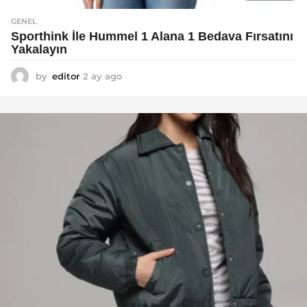
GENEL
Sporthink İle Hummel 1 Alana 1 Bedava Fırsatını
Yakalayın
by
editor
2 ay ago
2
a
y
a
g
o