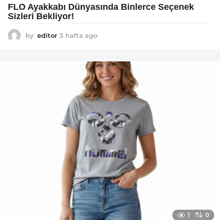
FLO Ayakkabı Dünyasında Binlerce Seçenek
Sizleri Bekliyor!
by
editor
3 hafta ago
2
a
y
a
g
o
1
0