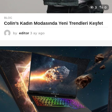
3
0
BLOG
Colin’s Kadın Modasında Yeni Trendleri Keşfet
by
editor
3 ay ago
3
a
y
a
g
o