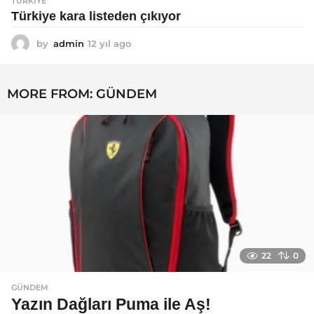
TÜRKIYE
Türkiye kara listeden çıkıyor
by
admin
12 yıl ago
1
2
y
ı
MORE FROM:
GÜNDEM
l
a
g
o
22
0
GÜNDEM
Yazın Dağları Puma ile Aş!