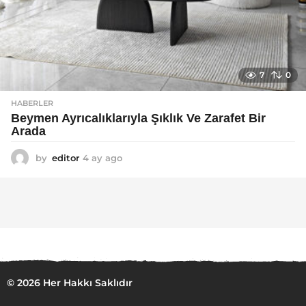
7
0
HABERLER
Beymen Ayrıcalıklarıyla Şıklık Ve Zarafet Bir
Arada
by
editor
4 ay ago
4
a
y
a
g
o
© 2026 Her Hakkı Saklıdır