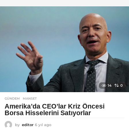
ı
l
a
g
o
14
0
GÜNDEM
MANSET
Amerika’da CEO’lar Kriz Öncesi
Borsa Hisselerini Satıyorlar
by
editor
6 yıl ago
6