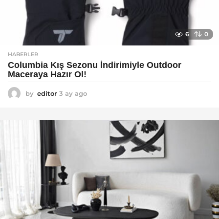
6
0
HABERLER
Columbia Kış Sezonu İndirimiyle Outdoor
Maceraya Hazır Ol!
by
editor
3 ay ago
4
a
y
a
g
o