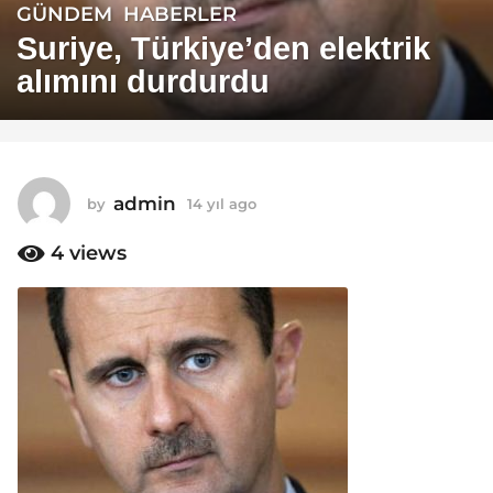
GÜNDEM
,
HABERLER
1
4
Suriye, Türkiye’den elektrik
y
alımını durdurdu
ı
l
a
g
o
admin
by
14 yıl ago
1
1
4
y
4
views
4
ı
y
l
ı
a
g
l
o
a
g
o