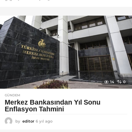
y
ı
l
a
g
o
14
0
GÜNDEM
Merkez Bankasından Yıl Sonu
Enflasyon Tahmini
by
editor
6 yıl ago
6
y