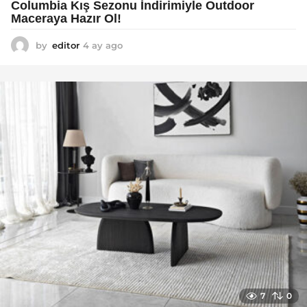
Columbia Kış Sezonu İndirimiyle Outdoor
Maceraya Hazır Ol!
by
editor
4 ay ago
4
a
y
a
g
o
7
0