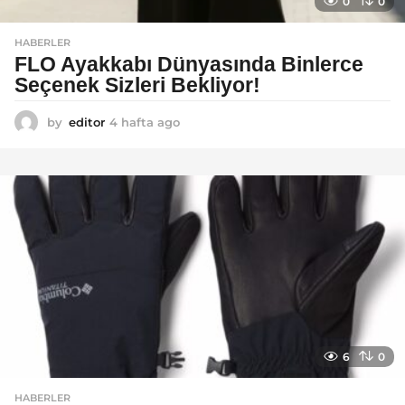
0
0
HABERLER
FLO Ayakkabı Dünyasında Binlerce
Seçenek Sizleri Bekliyor!
by
editor
4 hafta ago
2
a
y
a
g
o
6
0
HABERLER