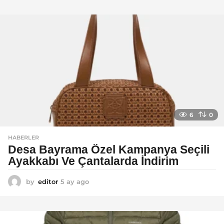
y
a
g
o
6
0
HABERLER
Desa Bayrama Özel Kampanya Seçili
Ayakkabı Ve Çantalarda İndirim
by
editor
5 ay ago
5
a
y
a
g