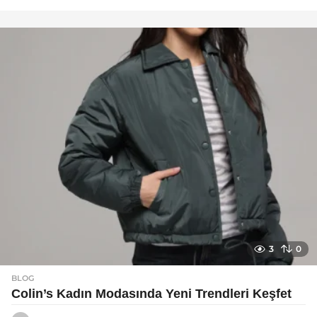
a
y
a
g
o
3
0
BLOG
Colin’s Kadın Modasında Yeni Trendleri Keşfet