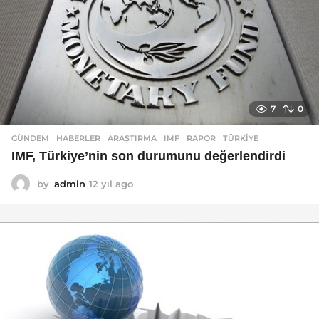
7
0
GÜNDEM
,
HABERLER
ARAŞTIRMA
,
IMF
,
RAPOR
,
TÜRKIYE
IMF, Türkiye’nin son durumunu değerlendirdi
by
admin
12 yıl ago
1
2
y
ı
l
a
g
o