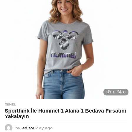
a
g
o
1
0
GENEL
Sporthink İle Hummel 1 Alana 1 Bedava Fırsatını
Yakalayın
by
editor
2 ay ago
2