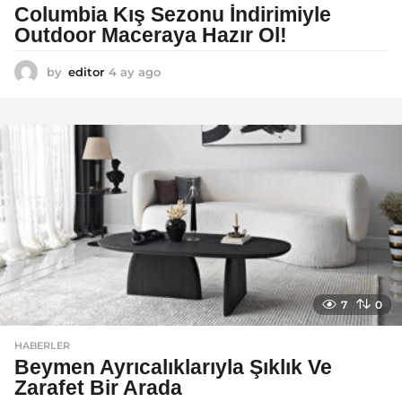
Columbia Kış Sezonu İndirimiyle
Outdoor Maceraya Hazır Ol!
by
editor
4 ay ago
4
a
y
a
g
o
7
0
HABERLER
Beymen Ayrıcalıklarıyla Şıklık Ve
Zarafet Bir Arada