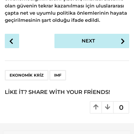
olan güvenin tekrar kazanılması için uluslararası
çapta net ve uyumlu politika önlemlerinin hayata
geçirilmesinin şart olduğu ifade edildi.
P
NEXT
o
s
t
P
,
a
EKONOMIK KRIZ
IMF
g
i
LIKE IT? SHARE WITH YOUR FRIENDS!
n
a
0
t
i
o