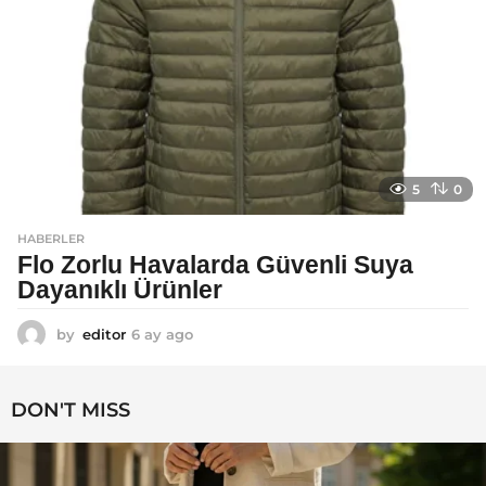
o
5
0
HABERLER
Flo Zorlu Havalarda Güvenli Suya
Dayanıklı Ürünler
by
editor
6 ay ago
6
a
y
a
DON'T MISS
g
o