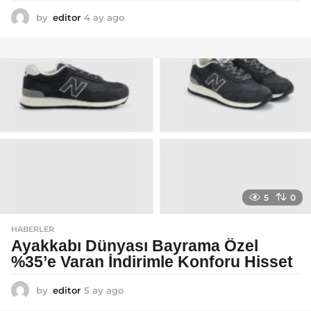
by
editor
4 ay ago
4
a
y
a
g
o
5
0
HABERLER
Ayakkabı Dünyası Bayrama Özel
%35’e Varan İndirimle Konforu Hisset
by
editor
5 ay ago
5
a