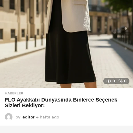
0
0
HABERLER
FLO Ayakkabı Dünyasında Binlerce Seçenek
Sizleri Bekliyor!
by
editor
4 hafta ago
2
a
y