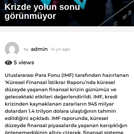
4
Krizde yolun sonu
y
görünmüyor
ı
l
a
g
o
admin
by
14 yıl ago
1
1
4
y
5
views
4
ı
y
l
Uluslararası Para Fonu (IMF) tarafından hazırlanan
ı
a
‘Küresel Finansal İstikrar Raporu’nda küresel
g
l
o
düzeyde yaşanan finansal krizin günümüz ve
a
gelecekteki etkileri değerlendirildi. IMF, kredi
g
krizinden kaynaklanan zararların 945 milyar
o
dolardan 1.4 trilyon dolara ulaştığının tahmin
edildiğini açıkladı. IMF raporunda, küresel
düzeyde finansal piyasalarda yaşanan karışıklığın
önlenemediğinin altını çizerek, finansal sisteme