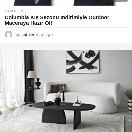
HABERLER
Columbia Kış Sezonu İndirimiyle Outdoor
Maceraya Hazır Ol!
by
editor
4 ay ago
4
a
y
a
g
o