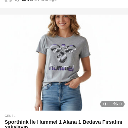
a
y
a
g
o
1
0
GENEL
Sporthink İle Hummel 1 Alana 1 Bedava Fırsatını
Yakalayın