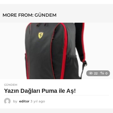
4
y
ı
MORE FROM:
GÜNDEM
l
a
g
o
22
0
GÜNDEM
Yazın Dağları Puma ile Aş!
by
editor
3 yıl ago
3
y
ı