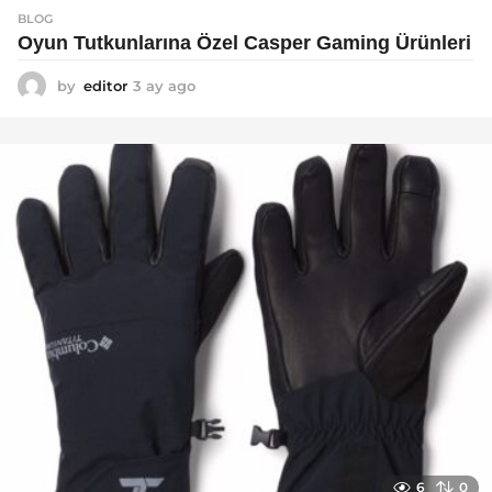
BLOG
Oyun Tutkunlarına Özel Casper Gaming Ürünleri
by
editor
3 ay ago
3
a
y
a
g
o
6
0