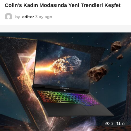
Colin’s Kadın Modasında Yeni Trendleri Keşfet
by
editor
3 ay ago
3
a
y
a
g
o
3
0