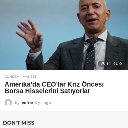
o
14
0
GÜNDEM
MANSET
Amerika’da CEO’lar Kriz Öncesi
Borsa Hisselerini Satıyorlar
by
editor
6 yıl ago
6
y
ı
l
DON'T MISS
a