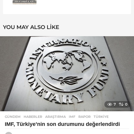
YOU MAY ALSO LIKE
7
0
GÜNDEM
,
HABERLER
ARAŞTIRMA
,
IMF
,
RAPOR
,
TÜRKIYE
IMF, Türkiye’nin son durumunu değerlendirdi