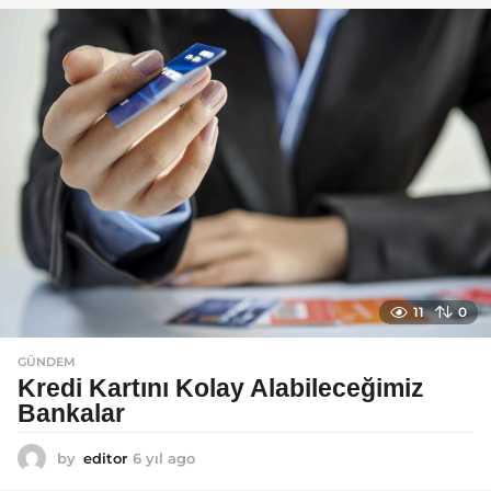
l
a
g
o
11
0
GÜNDEM
Kredi Kartını Kolay Alabileceğimiz
Bankalar
by
editor
6 yıl ago
6
y