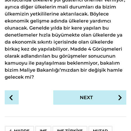
ayrıca diğer ülkelerin mali durumları da bizim
ülkemizin yetkililerine aktarılacak. Böylece
ekonomik gelişme adında ülkelere yardımcı
olunacak. Genelde yılda bir kere yapılan bu
denetlemeler hızla büyümekte olan ülkelerde ya
da ekonomik sıkıntı içerisinde olan ülkelerde
birkaç kez de yapılabiliyor. Madde 4 Görüşmeleri
olarak adlandırılan bu görüşmeler sonucunun
kamuoyu ile paylaşılması beklenmiyor, bakalım
bizim Maliye Bakanlığı’mızdan bir değişik hamle
gelecek mi?
P
NEXT
o
s
t
P
,
,
,
4. MADDE
IMF
IMF TÜRKIYE
MUTAD