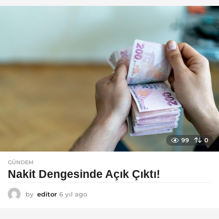
l
a
g
o
99
0
GÜNDEM
Nakit Dengesinde Açık Çıktı!
by
editor
6 yıl ago
6
y
ı