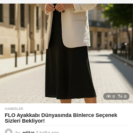
g
o
0
0
HABERLER
FLO Ayakkabı Dünyasında Binlerce Seçenek
Sizleri Bekliyor!
by
editor
3 hafta ago
2