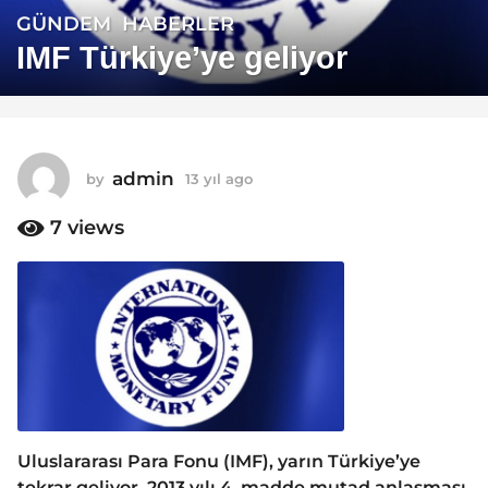
GÜNDEM
,
HABERLER
1
3
IMF Türkiye’ye geliyor
y
ı
l
a
admin
by
13 yıl ago
1
g
3
o
y
7
views
1
ı
3
l
a
y
g
ı
o
l
a
g
o
Uluslararası Para Fonu (IMF), yarın Türkiye’ye
tekrar geliyor. 2013 yılı 4. madde mutad anlaşması