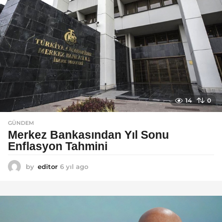
g
o
14
0
GÜNDEM
Merkez Bankasından Yıl Sonu
Enflasyon Tahmini
by
editor
6 yıl ago
6
y
ı
l
a
g