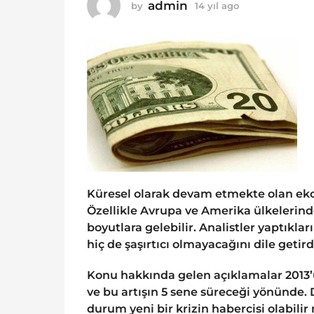
o
admin
by
14 yıl ago
1
1
4
y
4
ı
y
l
ı
a
g
l
o
a
g
o
Küresel olarak devam etmekte olan eko
Özellikle Avrupa ve Amerika ülkelerinde
boyutlara gelebilir. Analistler yaptıkla
hiç de şaşırtıcı olmayacağını dile getird
Konu hakkında gelen açıklamalar 2013’ün
ve bu artışın 5 sene süreceği yönünde
durum yeni bir krizin habercisi olabili