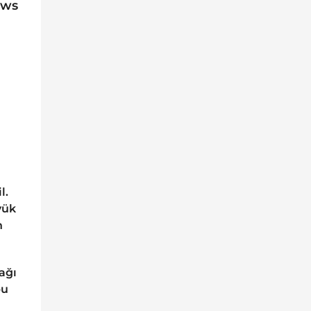
ews
l.
yük
n
ağı
bu