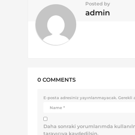
i
Posted by
o
admin
n
0 COMMENTS
E-posta adresiniz yayınlanmayacak.
Gerekli 
Daha sonraki yorumlarımda kullanılm
tarayıcıya kaydedilsin.