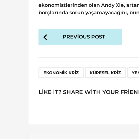
ekonomistlerinden olan Andy Xie, artan
borçlarında sorun yaşamayacağını, bunun
P
PREVIOUS POST
o
s
t
P
,
,
EKONOMIK KRIZ
KÜRESEL KRIZ
YE
a
g
LIKE IT? SHARE WITH YOUR FRIEN
i
n
a
t