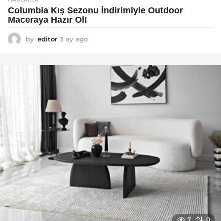
Columbia Kış Sezonu İndirimiyle Outdoor
Maceraya Hazır Ol!
by
editor
3 ay ago
4
a
y
a
g
o
7
0