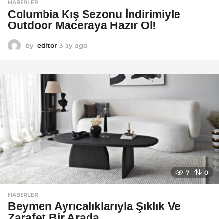
HABERLER
Columbia Kış Sezonu İndirimiyle
Outdoor Maceraya Hazır Ol!
by
editor
3 ay ago
4
a
y
a
g
o
7
0
HABERLER
Beymen Ayrıcalıklarıyla Şıklık Ve
Zarafet Bir Arada