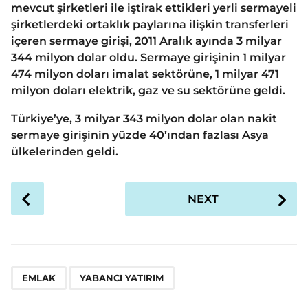
mevcut şirketleri ile iştirak ettikleri yerli sermayeli
şirketlerdeki ortaklık paylarına ilişkin transferleri
içeren sermaye girişi, 2011 Aralık ayında 3 milyar
344 milyon dolar oldu. Sermaye girişinin 1 milyar
474 milyon doları imalat sektörüne, 1 milyar 471
milyon doları elektrik, gaz ve su sektörüne geldi.
Türkiye’ye, 3 milyar 343 milyon dolar olan nakit
sermaye girişinin yüzde 40’ından fazlası Asya
ülkelerinden geldi.
P
NEXT
o
s
t
P
,
a
EMLAK
YABANCI YATIRIM
g