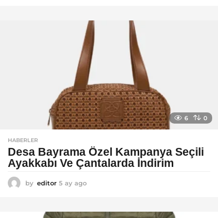
a
y
a
g
o
6
0
HABERLER
Desa Bayrama Özel Kampanya Seçili
Ayakkabı Ve Çantalarda İndirim
by
editor
5 ay ago
5
a
y
a