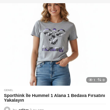
a
g
o
1
0
GENEL
Sporthink İle Hummel 1 Alana 1 Bedava Fırsatını
Yakalayın
by
editor
2 ay ago
2