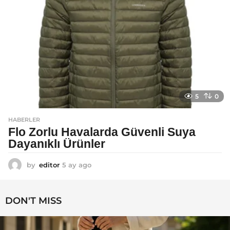
g
o
5
0
HABERLER
Flo Zorlu Havalarda Güvenli Suya
Dayanıklı Ürünler
by
editor
5 ay ago
6
a
y
a
DON'T MISS
g
o