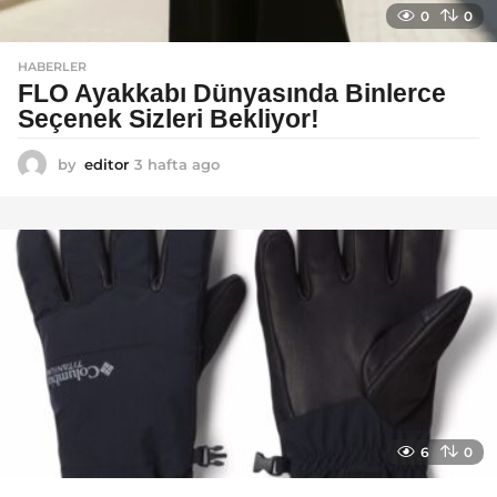
0
0
HABERLER
FLO Ayakkabı Dünyasında Binlerce
Seçenek Sizleri Bekliyor!
by
editor
3 hafta ago
2
a
y
a
g
o
6
0