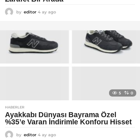
by
editor
4 ay ago
4
a
y
a
g
o
5
0
HABERLER
Ayakkabı Dünyası Bayrama Özel
%35’e Varan İndirimle Konforu Hisset
by
editor
4 ay ago
5