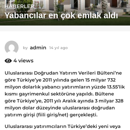
HABERLER
1
4
Yabancılar en çok emlak aldı
y
ı
l
a
admin
by
14 yıl ago
1
g
4
o
y
4
views
1
ı
4
l
Uluslararası Doğrudan Yatırım Verileri Bülteni’ne
a
y
göre Türkiye’ye 2011 yılında gelen 15 milyar 732
g
ı
o
milyon dolarlık yabancı yatırımların yüzde 13.55’lik
l
kısmı gayrimenkul sektörüne yapıldı. Bültene
a
göre Türkiye’ye, 2011 yılı Aralık ayında 3 milyar 328
g
milyon dolar düzeyinde uluslararası doğrudan
o
yatırım girişi (fiili giriş/net) gerçekleşti.
Uluslararası yatırımcıların Türkiye’deki yeni veya