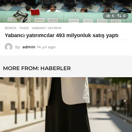
5
0
BORSA
İMKB
,
YABANCI YATIRIM
Yabancı yatırımcılar 493 milyonluk satış yaptı
by
admin
14 yıl ago
1
4
y
ı
MORE FROM:
HABERLER
l
a
g
o