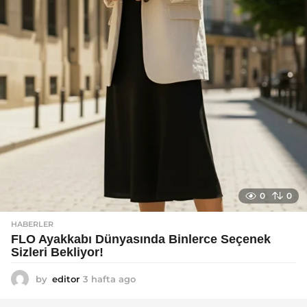
0
0
HABERLER
FLO Ayakkabı Dünyasında Binlerce Seçenek
Sizleri Bekliyor!
by
editor
3 hafta ago
2
a
y