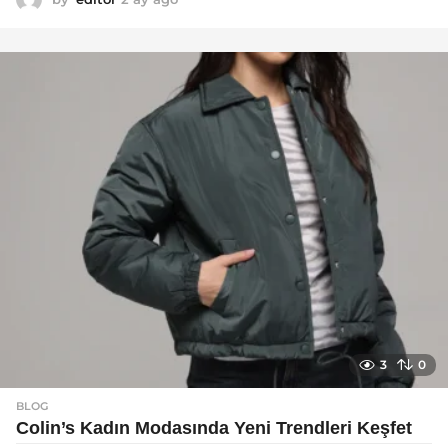
a
y
a
g
o
3
0
BLOG
Colin’s Kadın Modasında Yeni Trendleri Keşfet