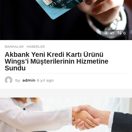
47
0
BANKALAR
,
HABERLER
Akbank Yeni Kredi Kartı Ürünü
Wings’i Müşterilerinin Hizmetine
Sundu
by
admin
6 yıl ago
6
y
ı
l
a
g
o