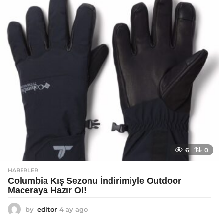
g
o
6
0
HABERLER
Columbia Kış Sezonu İndirimiyle Outdoor
Maceraya Hazır Ol!
by
editor
4 ay ago
4
a