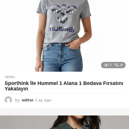
1
0
GENEL
Sporthink İle Hummel 1 Alana 1 Bedava Fırsatını
Yakalayın
by
editor
2 ay ago
2
a
y
a
g
o