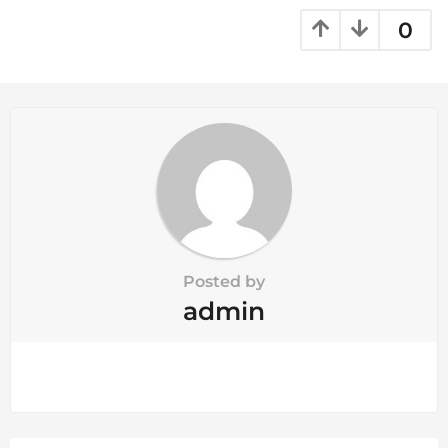
i
o
0
n
Posted by
admin