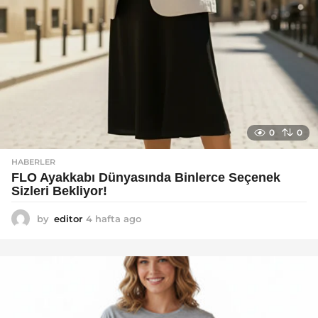
0
0
HABERLER
FLO Ayakkabı Dünyasında Binlerce Seçenek
Sizleri Bekliyor!
by
editor
4 hafta ago
2
a
y
a
g
o