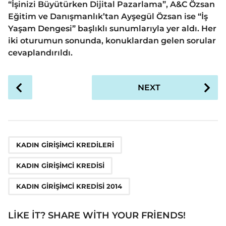
“İşinizi Büyütürken Dijital Pazarlama”, A&C Özsan
Eğitim ve Danışmanlık’tan Ayşegül Özsan ise “İş
Yaşam Dengesi” başlıklı sunumlarıyla yer aldı. Her
iki oturumun sonunda, konuklardan gelen sorular
cevaplandırıldı.
P
NEXT
o
s
t
P
,
,
a
KADIN GIRIŞIMCI KREDILERI
g
KADIN GIRIŞIMCI KREDISI
i
n
KADIN GIRIŞIMCI KREDISI 2014
a
t
LIKE IT? SHARE WITH YOUR FRIENDS!