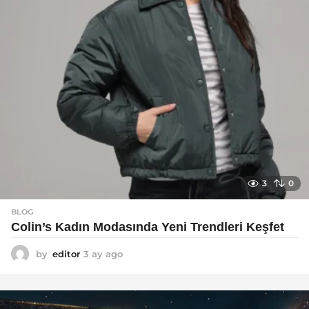
3
0
BLOG
Colin’s Kadın Modasında Yeni Trendleri Keşfet
by
editor
3 ay ago
3
a
y
a
g