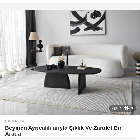
y
a
g
o
7
0
HABERLER
Beymen Ayrıcalıklarıyla Şıklık Ve Zarafet Bir
Arada