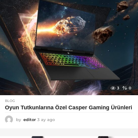
o
3
0
BLOG
Oyun Tutkunlarına Özel Casper Gaming Ürünleri
by
editor
3 ay ago
3
a
y
a