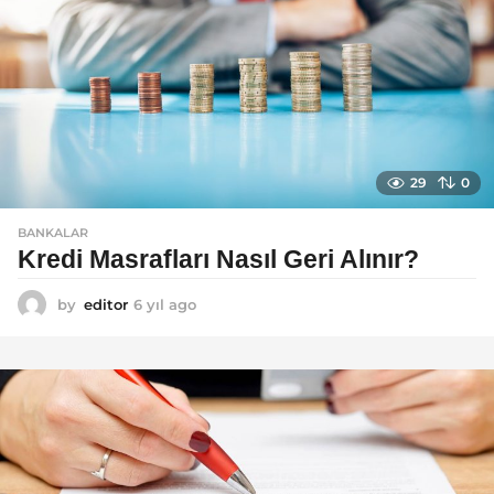
29
0
BANKALAR
Kredi Masrafları Nasıl Geri Alınır?
by
editor
6 yıl ago
6
y
ı
l
a
g
o