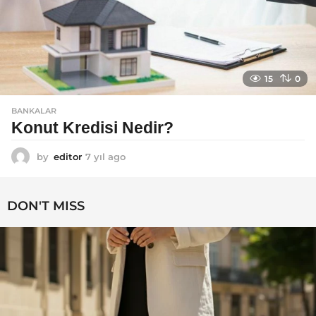
15
0
BANKALAR
Konut Kredisi Nedir?
by
editor
7 yıl ago
7
y
ı
l
DON'T MISS
a
g
o