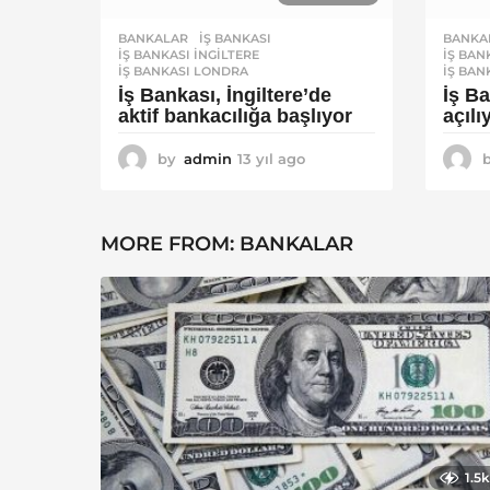
BANKALAR
İŞ BANKASI
,
BANKA
İŞ BANKASI INGILTERE
,
İŞ BAN
İŞ BANKASI LONDRA
İŞ BAN
İş Bankası, İngiltere’de
İş B
aktif bankacılığa başlıyor
açılı
by
admin
13 yıl ago
1
3
y
ı
MORE FROM:
BANKALAR
l
a
g
o
1.5k