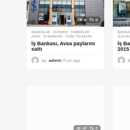
6
0
BANKALAR
,
GÜNDEM
,
HABERLER
BANKA
AVEA
,
İŞ BANKASI
,
TÜRK TELEKOM
IŞ ILA
İş Bankası, Avea paylarını
İş Ba
sattı
2015
by
admin
11 yıl ago
1
1
y
ı
l
a
g
o
47
0