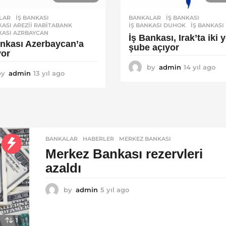
LAR
İŞ BANKASI
,
BANKALAR
İŞ BANKASI
,
KASI AREZII RABITABANK
,
İŞ BANKASI DUHOK
,
İŞ BANKASI
KASI AZRBAYCAN
İş Bankası, Irak’ta iki 
ankası Azerbaycan’a
şube açıyor
yor
by
admin
14 yıl ago
1
by
admin
13 yıl ago
1
4
3
y
y
ı
ı
l
l
a
a
g
g
o
BANKALAR
,
HABERLER
MERKEZ BANKASI
o
Merkez Bankası rezervleri
azaldı
by
admin
5 yıl ago
5
y
ı
l
1