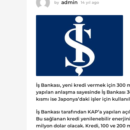
o
admin
by
14 yıl ago
1
1
4
y
4
ı
y
l
ı
a
g
l
o
a
g
o
İş Bankası, yeni kredi vermek için 300 m
yapılan anlaşma sayesinde İş Bankası 30
kısmı ise Japonya’daki işler için kullanı
İş Bankası tarafından KAP’a yapılan açık
Bu sağlanan kredi yenilenebilir enerjin
milyon dolar olacak. Kredi, 100 ve 200 mi