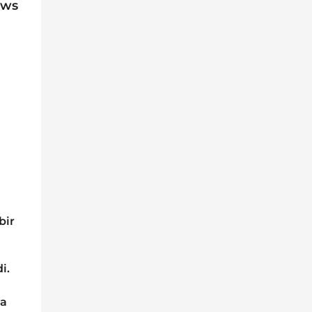
ews
bir
i.
ta