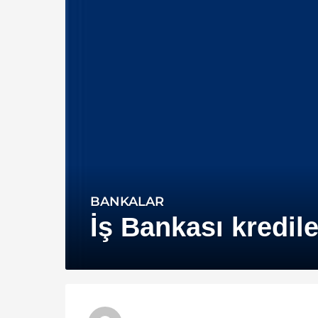
BANKALAR
1
4
İş Bankası kredile
y
ı
l
a
g