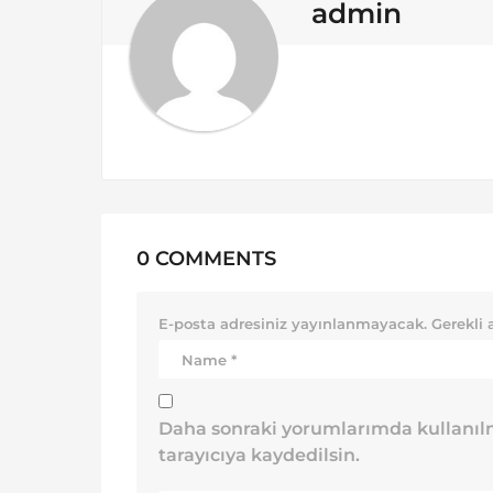
o
admin
n
0 COMMENTS
E-posta adresiniz yayınlanmayacak.
Gerekli 
Daha sonraki yorumlarımda kullanılm
tarayıcıya kaydedilsin.