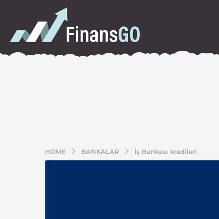
HOME
BANKALAR
İş Bankası kredileri