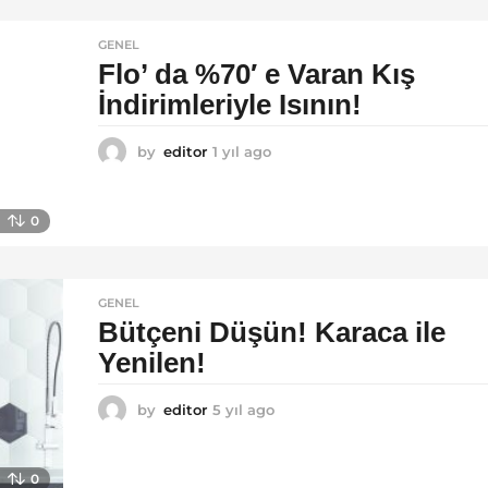
GENEL
Flo’ da %70′ e Varan Kış
İndirimleriyle Isının!
by
editor
1 yıl ago
1
y
ı
l
0
a
g
o
GENEL
Bütçeni Düşün! Karaca ile
Yenilen!
by
editor
5 yıl ago
5
y
ı
l
0