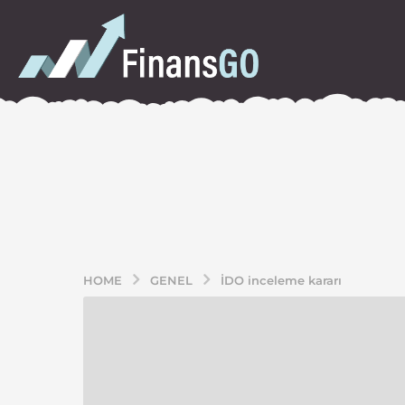
HOME
GENEL
İDO inceleme kararı