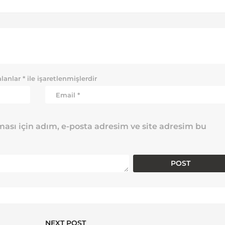
alanlar
*
ile işaretlenmişlerdir
ası için adım, e-posta adresim ve site adresim bu
NEXT POST