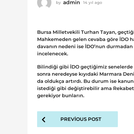
o
admin
by
14 yıl ago
1
1
4
y
4
ı
y
l
ı
a
Bursa Milletvekili Turhan Tayan, geçti
g
l
Mahkemeden gelen cevaba göre İDO hak
o
a
davanın nedeni ise İDO’nun durmadan
g
incelenecek.
o
Bilindiği gibi İDO geçtiğimiz senelerde 
sonra neredeyse kıyıdaki Marmara Denizi
da oldukça artırdı. Bu durum ise kanunlar
istediği gibi değiştirebilir ama Rekab
gerekiyor bunların.
P
PREVIOUS POST
o