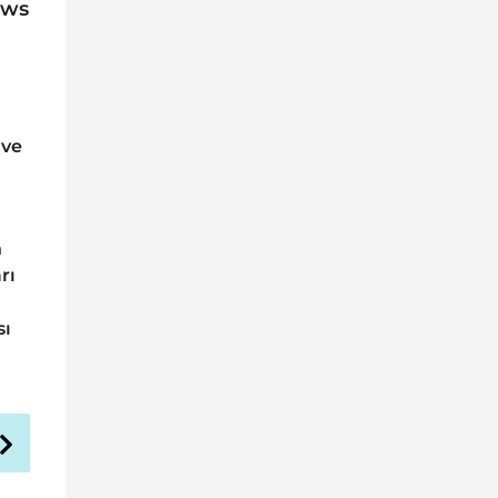
ews
 ve
n
rı
sı