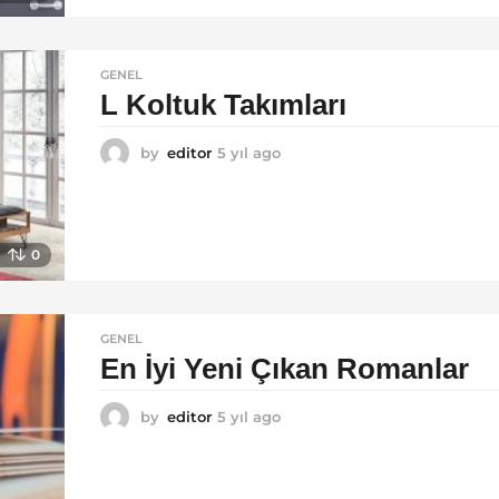
a
g
o
GENEL
L Koltuk Takımları
by
editor
5 yıl ago
5
y
ı
l
a
0
g
o
GENEL
En İyi Yeni Çıkan Romanlar
by
editor
5 yıl ago
5
y
ı
l