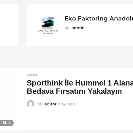
Eko Faktoring Anadol
by
admin
GENEL
Sporthink İle Hummel 1 Alana
Bedava Fırsatını Yakalayın
by
editor
2 ay ago
2
a
y
a
0
g
o