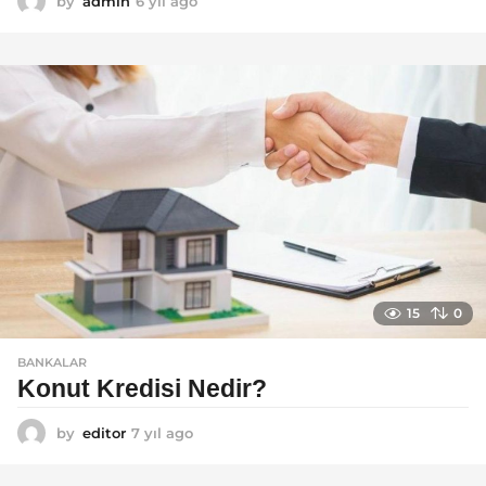
by
admin
6 yıl ago
6
y
ı
l
a
g
o
15
0
BANKALAR
Konut Kredisi Nedir?
by
editor
7 yıl ago
7
y
ı