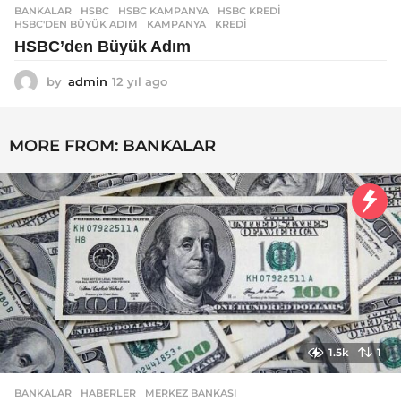
BANKALAR
HSBC
,
HSBC KAMPANYA
,
HSBC KREDI
,
HSBC'DEN BÜYÜK ADIM
,
KAMPANYA
,
KREDI
HSBC’den Büyük Adım
by
admin
12 yıl ago
1
2
y
ı
MORE FROM:
BANKALAR
l
a
g
o
1.5k
1
BANKALAR
,
HABERLER
MERKEZ BANKASI