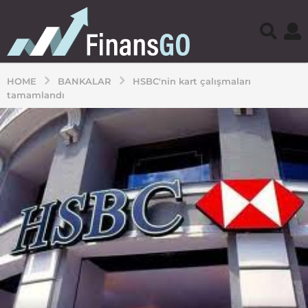
HOME
BANKALAR
HSBC'nin kart çalışmaları
tamamlandı