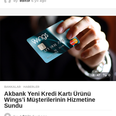
by
editor
6 yıl ago
6
y
ı
l
a
g
o
47
0
BANKALAR
,
HABERLER
Akbank Yeni Kredi Kartı Ürünü
Wings’i Müşterilerinin Hizmetine
Sundu