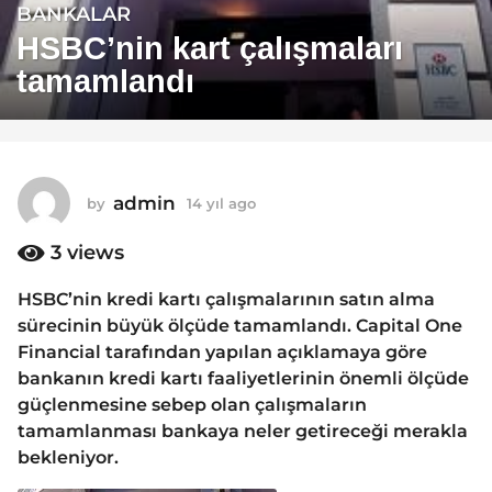
BANKALAR
1
4
HSBC’nin kart çalışmaları
y
tamamlandı
ı
l
a
g
o
admin
by
14 yıl ago
1
1
4
y
3
views
4
ı
y
l
HSBC’nin kredi kartı çalışmalarının satın alma
ı
a
sürecinin büyük ölçüde tamamlandı. Capital One
g
l
o
Financial tarafından yapılan açıklamaya göre
a
bankanın kredi kartı faaliyetlerinin önemli ölçüde
g
güçlenmesine sebep olan çalışmaların
o
tamamlanması bankaya neler getireceği merakla
bekleniyor.