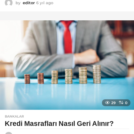
by
editor
6 yıl ago
6
y
ı
l
a
g
o
29
0
BANKALAR
Kredi Masrafları Nasıl Geri Alınır?