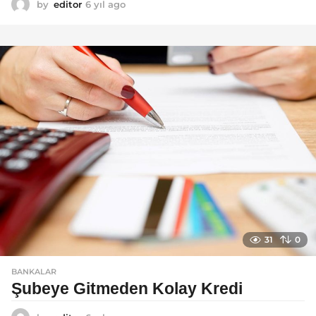
by
editor
6 yıl ago
6
y
ı
l
a
g
o
31
0
BANKALAR
Şubeye Gitmeden Kolay Kredi