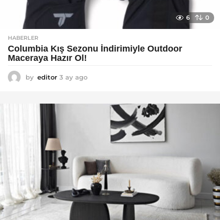
6
0
HABERLER
Columbia Kış Sezonu İndirimiyle Outdoor
Maceraya Hazır Ol!
by
editor
3 ay ago
4
a
y
a
g
o