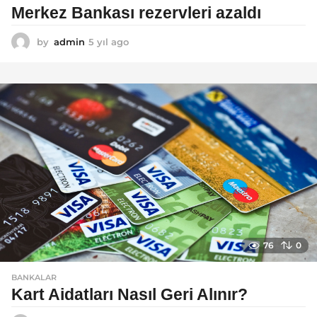
Merkez Bankası rezervleri azaldı
by
admin
5 yıl ago
5
y
ı
l
a
g
o
76
0
BANKALAR
Kart Aidatları Nasıl Geri Alınır?