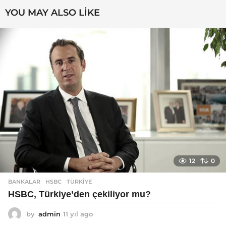
YOU MAY ALSO LIKE
12
0
BANKALAR
HSBC
,
TÜRKIYE
HSBC, Türkiye’den çekiliyor mu?
by
admin
11 yıl ago
1
1