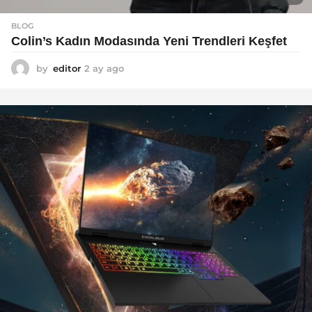
BLOG
Colin’s Kadın Modasında Yeni Trendleri Keşfet
by
editor
2 ay ago
3
a
y
a
g
o