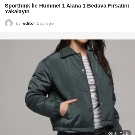
Sporthink İle Hummel 1 Alana 1 Bedava Fırsatını
Yakalayın
by
editor
2 ay ago
2
a
y
a
g
o
3
0