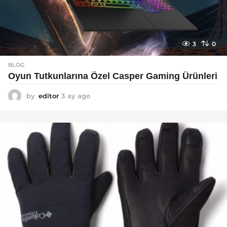
3
0
BLOG
Oyun Tutkunlarına Özel Casper Gaming Ürünleri
by
editor
3 ay ago
3
a
y
a
g
o