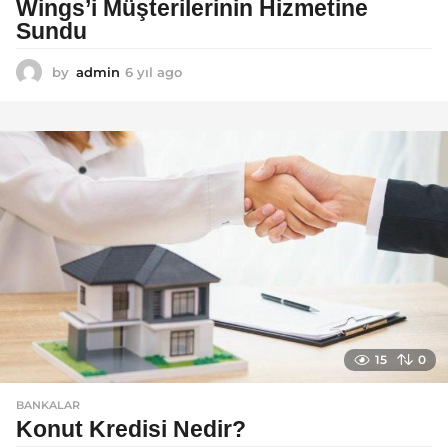
Wings’i Müşterilerinin Hizmetine
Sundu
by
admin
6 yıl ago
6
y
ı
l
a
g
o
15
0
BANKALAR
Konut Kredisi Nedir?