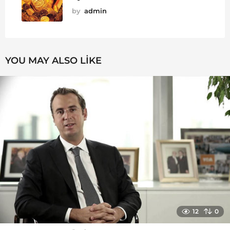
by
admin
YOU MAY ALSO LIKE
12
0