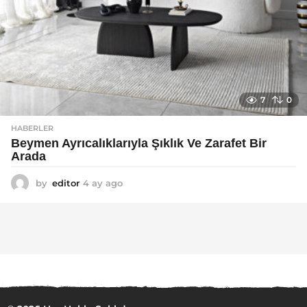
7
0
HABERLER
Beymen Ayrıcalıklarıyla Şıklık Ve Zarafet Bir
Arada
by
editor
4 ay ago
4
a
y
a
g
o