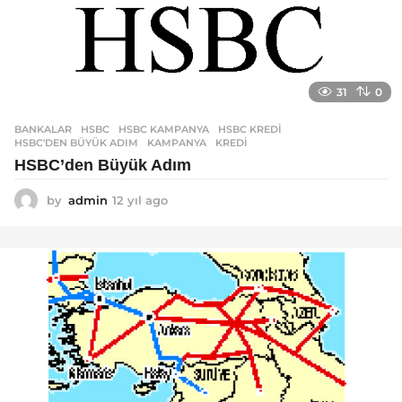
31
0
BANKALAR
HSBC
,
HSBC KAMPANYA
,
HSBC KREDI
,
HSBC'DEN BÜYÜK ADIM
,
KAMPANYA
,
KREDI
HSBC’den Büyük Adım
by
admin
12 yıl ago
1
2
y
ı
l
a
g
o