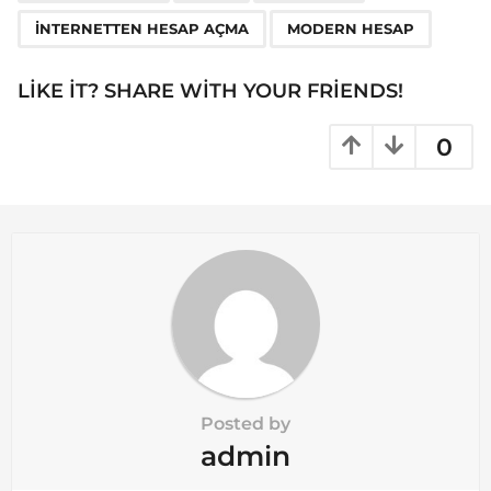
g
INTERNETTEN HESAP AÇMA
MODERN HESAP
i
n
LIKE IT? SHARE WITH YOUR FRIENDS!
a
t
0
i
o
n
Posted by
admin