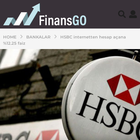
HOME
BANKALAR
HSBC internetten hesap açana
%12.25 faiz