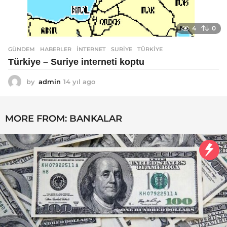
4
0
GÜNDEM
,
HABERLER
INTERNET
,
SURIYE
,
TÜRKIYE
Türkiye – Suriye interneti koptu
by
admin
14 yıl ago
1
4
y
ı
MORE FROM:
BANKALAR
l
a
g
o