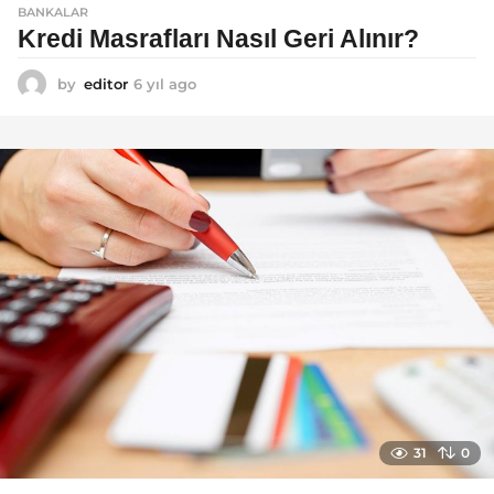
BANKALAR
Kredi Masrafları Nasıl Geri Alınır?
by
editor
6 yıl ago
6
y
ı
l
a
g
o
31
0