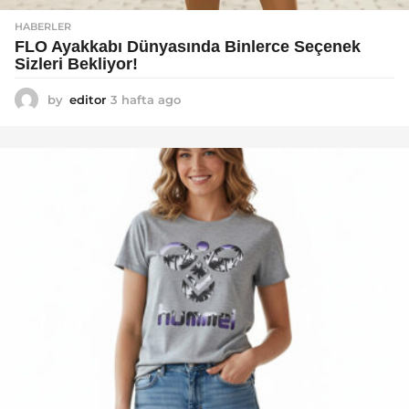
HABERLER
FLO Ayakkabı Dünyasında Binlerce Seçenek
Sizleri Bekliyor!
by
editor
3 hafta ago
2
a
y
a
g
o