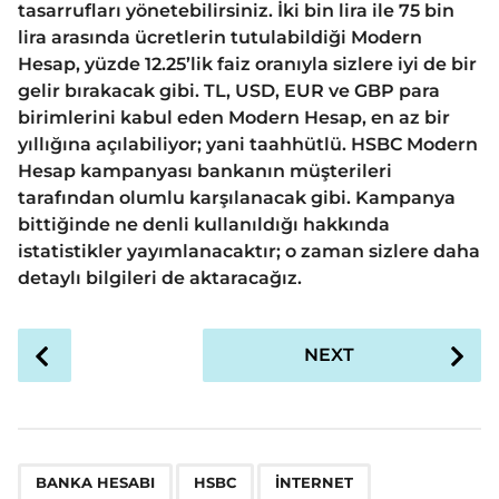
tasarrufları yönetebilirsiniz. İki bin lira ile 75 bin
lira arasında ücretlerin tutulabildiği Modern
Hesap, yüzde 12.25’lik faiz oranıyla sizlere iyi de bir
gelir bırakacak gibi. TL, USD, EUR ve GBP para
birimlerini kabul eden Modern Hesap, en az bir
yıllığına açılabiliyor; yani taahhütlü. HSBC Modern
Hesap kampanyası bankanın müşterileri
tarafından olumlu karşılanacak gibi. Kampanya
bittiğinde ne denli kullanıldığı hakkında
istatistikler yayımlanacaktır; o zaman sizlere daha
detaylı bilgileri de aktaracağız.
P
NEXT
o
s
t
P
,
,
,
,
a
BANKA HESABI
HSBC
INTERNET