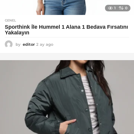
1
0
GENEL
Sporthink İle Hummel 1 Alana 1 Bedava Fırsatını
Yakalayın
by
editor
2 ay ago
2
a
y
a
g
o