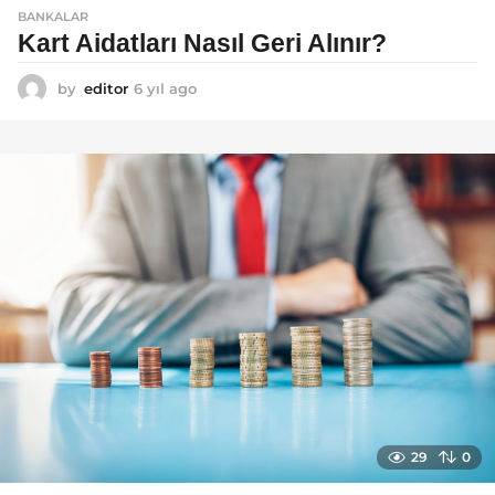
BANKALAR
Kart Aidatları Nasıl Geri Alınır?
by
editor
6 yıl ago
6
y
ı
l
a
g
o
29
0