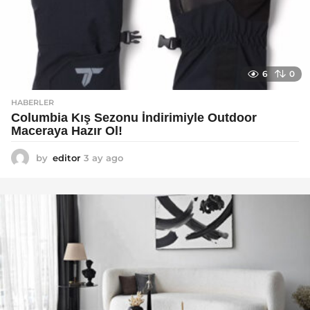
6
0
HABERLER
Columbia Kış Sezonu İndirimiyle Outdoor
Maceraya Hazır Ol!
by
editor
3 ay ago
4
a
y
a
g
o