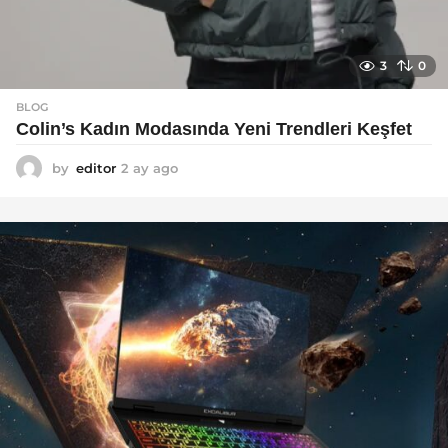
3
0
BLOG
Colin’s Kadın Modasında Yeni Trendleri Keşfet
by
editor
2 ay ago
3
a
y
a
g
o