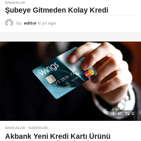
BANKALAR
Şubeye Gitmeden Kolay Kredi
by
editor
6 yıl ago
6
y
ı
l
a
g
o
47
0
BANKALAR
,
HABERLER
Akbank Yeni Kredi Kartı Ürünü