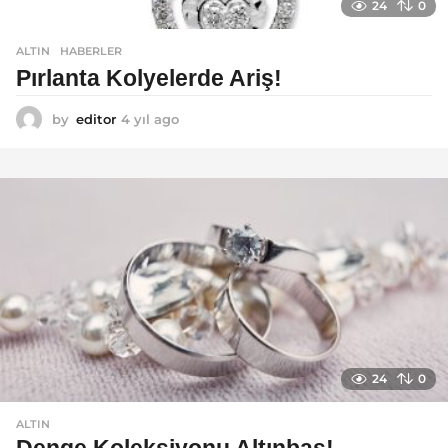
24
0
ALTIN
,
HABERLER
Pırlanta Kolyelerde Ariş!
by
editor
4 yıl ago
4
y
ı
l
a
g
o
24
0
ALTIN