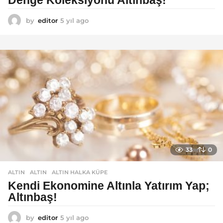
Denge Koleksiyonu Altınbaş!
by
editor
5 yıl ago
5
y
ı
l
a
g
o
33
0
ALTIN
ALTIN
,
ALTIN HALKA KÜPE
Kendi Ekonomine Altınla Yatırım Yap;
Altınbaş!
by
editor
5 yıl ago
4