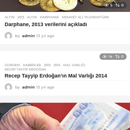
5
0
ALTIN
2013
,
ALTIN
,
DARPHANE
,
MEHMET ALI YILDIRIMTÜRK
Darphane, 2013 verilerini açıkladı
by
admin
13 yıl ago
1
3
y
ı
14
0
l
a
GÜNDEM
,
HABERLER
2013
,
2014
,
MAL VARLIĞI
,
g
RECEP TAYYIP ERDOĞAN
o
Recep Tayyip Erdoğan’ın Mal Varlığı 2014
by
admin
13 yıl ago
1
3
y
ı
l
a
g
o