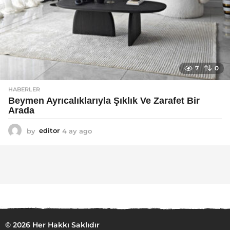
7
0
HABERLER
Beymen Ayrıcalıklarıyla Şıklık Ve Zarafet Bir
Arada
by
editor
4 ay ago
4
a
y
a
g
o
© 2026 Her Hakkı Saklıdır