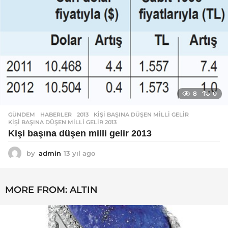
8
0
GÜNDEM
,
HABERLER
2013
,
KIŞI BAŞINA DÜŞEN MILLI GELIR
,
KIŞI BAŞINA DÜŞEN MILLI GELIR 2013
Kişi başına düşen milli gelir 2013
by
admin
13 yıl ago
1
3
y
ı
MORE FROM:
ALTIN
l
a
g
o