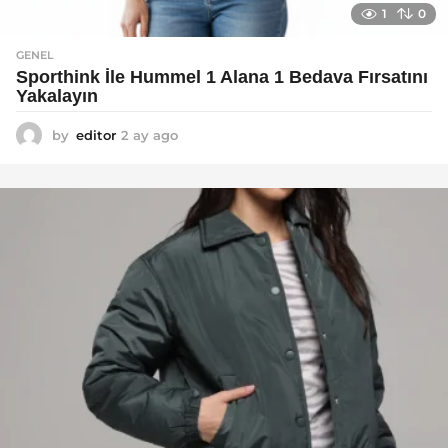
1
0
GENEL
Sporthink İle Hummel 1 Alana 1 Bedava Fırsatını
Yakalayın
by
editor
2 ay ago
2
a
y
a
g
o