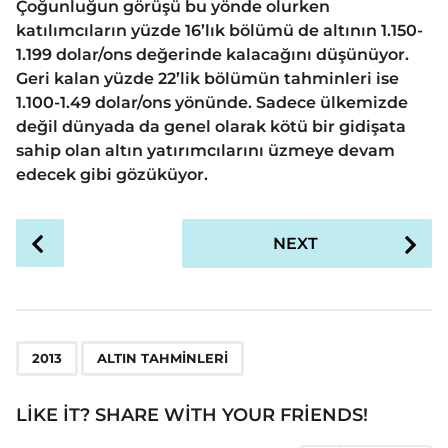
Çoğunluğun görüşü bu yönde olurken
katılımcıların yüzde 16’lık bölümü de altının 1.150-
1.199 dolar/ons değerinde kalacağını düşünüyor.
Geri kalan yüzde 22’lik bölümün tahminleri ise
1.100-1.49 dolar/ons yönünde. Sadece ülkemizde
değil dünyada da genel olarak kötü bir gidişata
sahip olan altın yatırımcılarını üzmeye devam
edecek gibi gözüküyor.
P
NEXT
o
s
t
P
,
a
2013
ALTIN TAHMINLERI
g
i
LIKE IT? SHARE WITH YOUR FRIENDS!
n