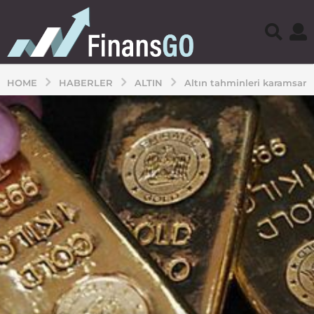
HOME
HABERLER
ALTIN
Altın tahminleri karamsar