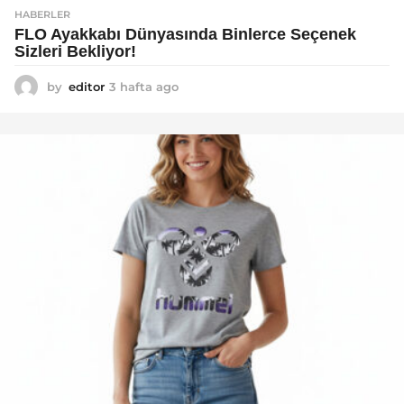
HABERLER
FLO Ayakkabı Dünyasında Binlerce Seçenek
Sizleri Bekliyor!
by
editor
3 hafta ago
2
a
y
a
g
o