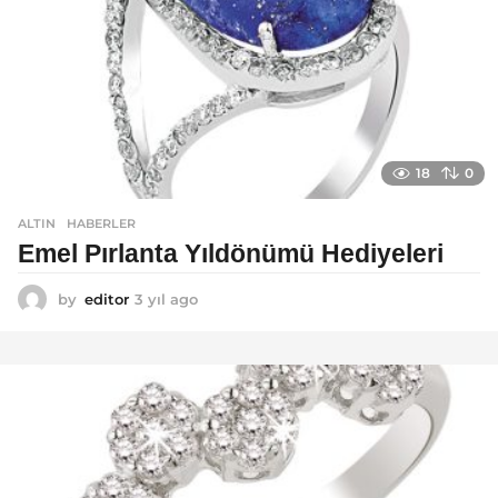
18
0
ALTIN
,
HABERLER
Emel Pırlanta Yıldönümü Hediyeleri
by
editor
3 yıl ago
3
y
ı
l
a
g
o