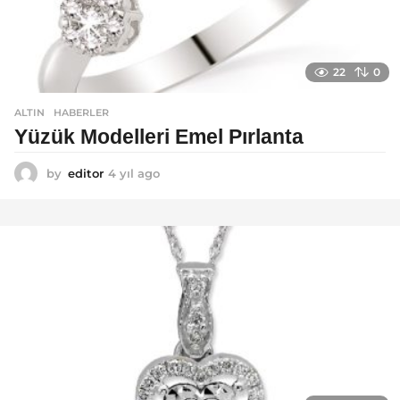
22
0
ALTIN
,
HABERLER
Yüzük Modelleri Emel Pırlanta
by
editor
4 yıl ago
4
y
ı
l
a
g
o