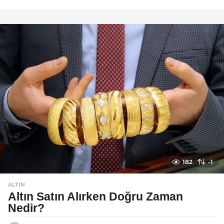
y
ı
l
a
g
o
182
-1
ALTIN
Altın Satın Alırken Doğru Zaman
Nedir?