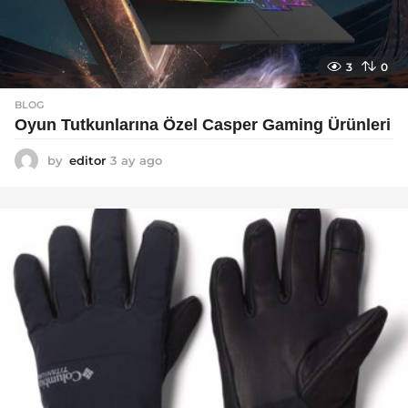
3
0
BLOG
Oyun Tutkunlarına Özel Casper Gaming Ürünleri
by
editor
3 ay ago
3
a
y
a
g
o