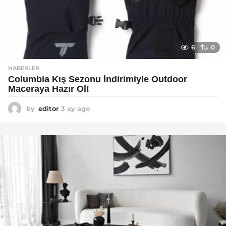
6
0
HABERLER
Columbia Kış Sezonu İndirimiyle Outdoor
Maceraya Hazır Ol!
by
editor
3 ay ago
4
a
y
a
g
o