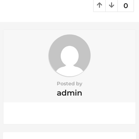
a
0
t
i
o
n
Posted by
admin