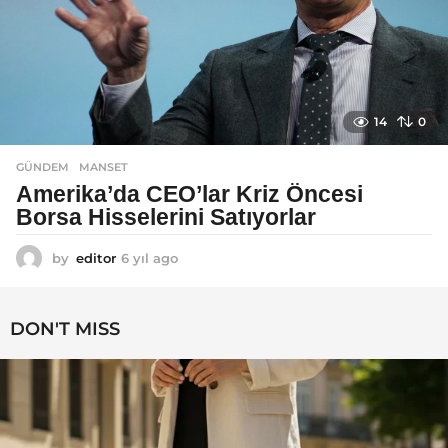
14
0
GÜNDEM
MANSET
Amerika’da CEO’lar Kriz Öncesi
Borsa Hisselerini Satıyorlar
by
editor
6 yıl ago
6
y
ı
l
DON'T MISS
a
g
o