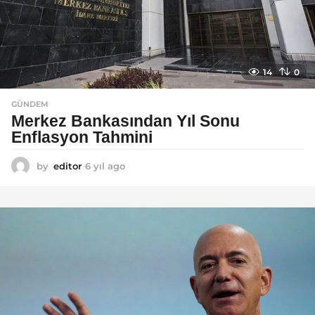
14
0
GÜNDEM
Merkez Bankasından Yıl Sonu
Enflasyon Tahmini
by
editor
6 yıl ago
6
y
ı
l
a
g
o