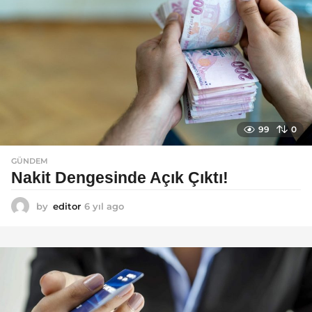
99
0
GÜNDEM
Nakit Dengesinde Açık Çıktı!
by
editor
6 yıl ago
6
y
ı
l
a
g
o