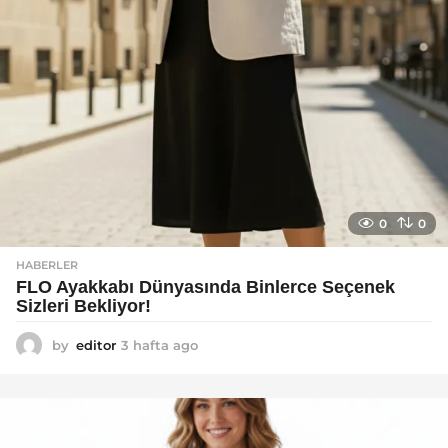
0
0
HABERLER
FLO Ayakkabı Dünyasında Binlerce Seçenek
Sizleri Bekliyor!
by
editor
3 hafta ago
2
a
y
a
g
o