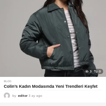
g
o
3
0
BLOG
Colin’s Kadın Modasında Yeni Trendleri Keşfet
by
editor
3 ay ago
3
a
y