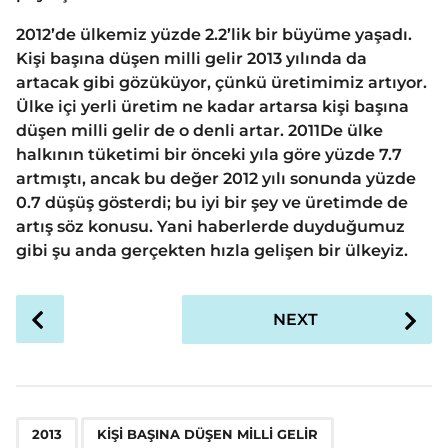
2012’de ülkemiz yüzde 2.2’lik bir büyüme yaşadı.
Kişi başına düşen milli gelir 2013 yılında da
artacak gibi gözüküyor, çünkü üretimimiz artıyor.
Ülke içi yerli üretim ne kadar artarsa kişi başına
düşen milli gelir de o denli artar. 2011De ülke
halkının tüketimi bir önceki yıla göre yüzde 7.7
artmıştı, ancak bu değer 2012 yılı sonunda yüzde
0.7 düşüş gösterdi; bu iyi bir şey ve üretimde de
artış söz konusu. Yani haberlerde duyduğumuz
gibi şu anda gerçekten hızla gelişen bir ülkeyiz.
P
NEXT
o
s
t
P
,
,
a
2013
KIŞI BAŞINA DÜŞEN MILLI GELIR