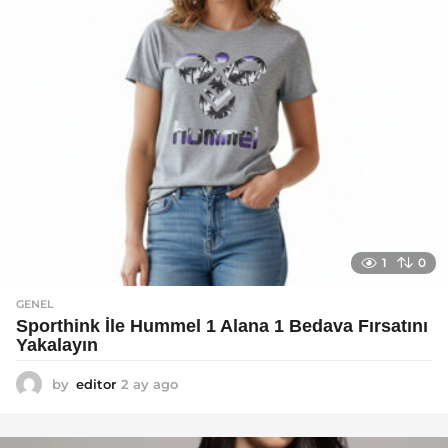
1
0
GENEL
Sporthink İle Hummel 1 Alana 1 Bedava Fırsatını
Yakalayın
by
editor
2 ay ago
2
a
y
a