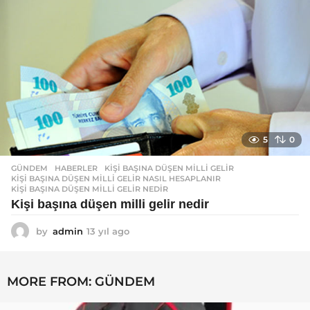
a
g
o
5
0
GÜNDEM
,
HABERLER
KIŞI BAŞINA DÜŞEN MILLI GELIR
,
KIŞI BAŞINA DÜŞEN MILLI GELIR NASIL HESAPLANIR
,
KIŞI BAŞINA DÜŞEN MILLI GELIR NEDIR
Kişi başına düşen milli gelir nedir
by
admin
13 yıl ago
1
3
y
ı
MORE FROM:
GÜNDEM
l
a