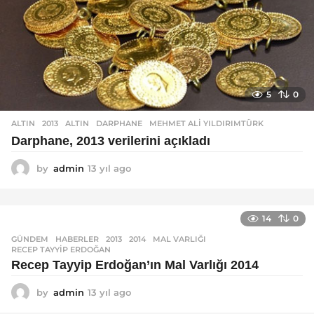
5
0
ALTIN
2013
,
ALTIN
,
DARPHANE
,
MEHMET ALI YILDIRIMTÜRK
Darphane, 2013 verilerini açıkladı
by
admin
13 yıl ago
1
3
y
ı
14
0
l
a
GÜNDEM
,
HABERLER
2013
,
2014
,
MAL VARLIĞI
,
g
RECEP TAYYIP ERDOĞAN
o
Recep Tayyip Erdoğan’ın Mal Varlığı 2014
by
admin
13 yıl ago
1
3