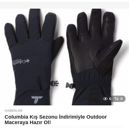
y
a
g
o
6
0
HABERLER
Columbia Kış Sezonu İndirimiyle Outdoor
Maceraya Hazır Ol!