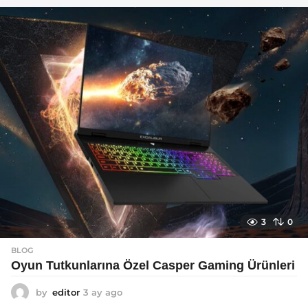
a
g
o
3
0
BLOG
Oyun Tutkunlarına Özel Casper Gaming Ürünleri
by
editor
3 ay ago
3
a