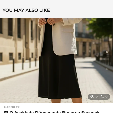
YOU MAY ALSO LIKE
0
0
HABERLER
FLO Ayakkabı Dünyasında Binlerce Seçenek