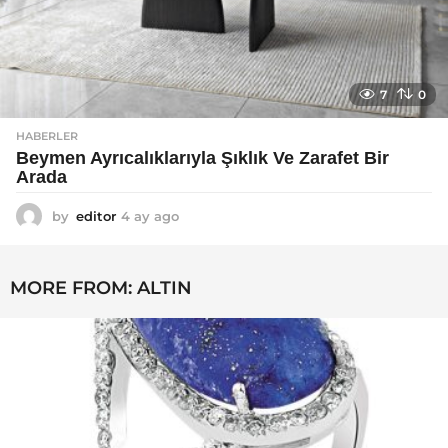
7
0
HABERLER
Beymen Ayrıcalıklarıyla Şıklık Ve Zarafet Bir
Arada
by
editor
4 ay ago
4
a
y
a
MORE FROM:
ALTIN
g
o