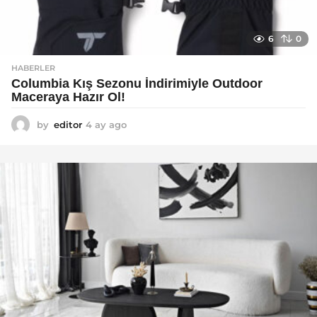
6
0
HABERLER
Columbia Kış Sezonu İndirimiyle Outdoor
Maceraya Hazır Ol!
by
editor
4 ay ago
4
a
y
a
g
o