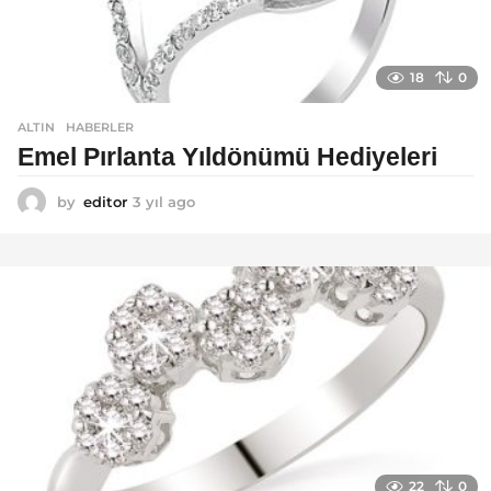
18
0
ALTIN
,
HABERLER
Emel Pırlanta Yıldönümü Hediyeleri
by
editor
3 yıl ago
3
y
ı
l
a
g
o
22
0