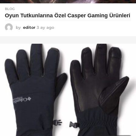
BLOG
Oyun Tutkunlarına Özel Casper Gaming Ürünleri
by
editor
3 ay ago
3
a
y
a
g
o