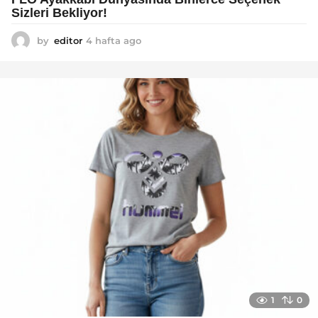
Sizleri Bekliyor!
by
editor
4 hafta ago
2
a
y
a
g
o
1
0