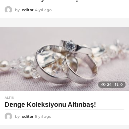
by
editor
4 yıl ago
4
y
ı
l
a
g
o
24
0
ALTIN
Denge Koleksiyonu Altınbaş!
by
editor
5 yıl ago
5
y
ı