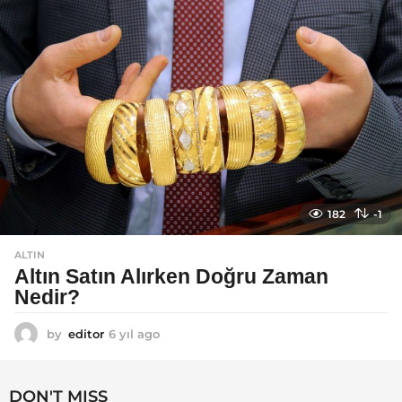
o
182
-1
ALTIN
Altın Satın Alırken Doğru Zaman
Nedir?
by
editor
6 yıl ago
6
y
ı
l
DON'T MISS
a