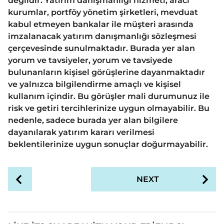
değildir. Yatırım danışmanlığı hizmeti; aracı
kurumlar, portföy yönetim şirketleri, mevduat
kabul etmeyen bankalar ile müşteri arasında
imzalanacak yatırım danışmanlığı sözleşmesi
çerçevesinde sunulmaktadır. Burada yer alan
yorum ve tavsiyeler, yorum ve tavsiyede
bulunanların kişisel görüşlerine dayanmaktadır
ve yalnızca bilgilendirme amaçlı ve kişisel
kullanım içindir. Bu görüşler mali durumunuz ile
risk ve getiri tercihlerinize uygun olmayabilir. Bu
nedenle, sadece burada yer alan bilgilere
dayanılarak yatırım kararı verilmesi
beklentilerinize uygun sonuçlar doğurmayabilir.
P
NEXT
o
s
t