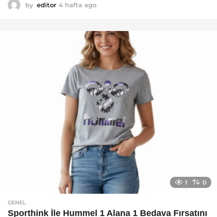
by
editor
4 hafta ago
2
a
y
a
g
o
1
0
GENEL
Sporthink İle Hummel 1 Alana 1 Bedava Fırsatını