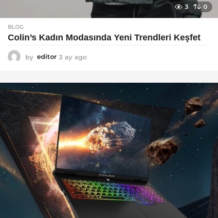
3
0
BLOG
Colin’s Kadın Modasında Yeni Trendleri Keşfet
by
editor
3 ay ago
3
a
y
a
g
o