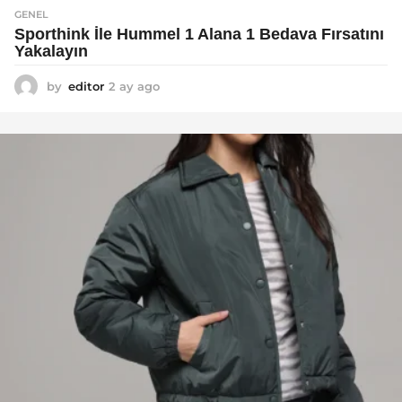
GENEL
Sporthink İle Hummel 1 Alana 1 Bedava Fırsatını
Yakalayın
by
editor
2 ay ago
2
a
y
a
g
o