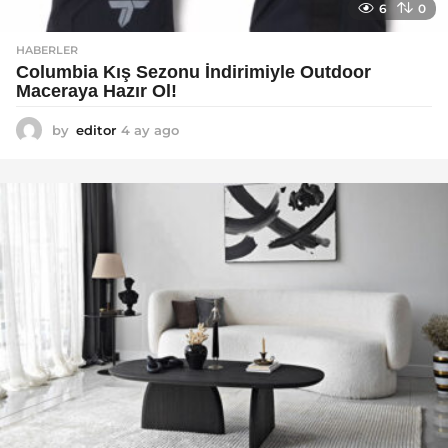
6
0
HABERLER
Columbia Kış Sezonu İndirimiyle Outdoor
Maceraya Hazır Ol!
by
editor
4 ay ago
4
a
y
a
g
o