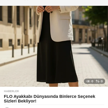
g
o
0
0
HABERLER
FLO Ayakkabı Dünyasında Binlerce Seçenek
Sizleri Bekliyor!