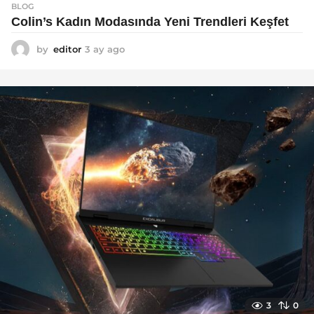
BLOG
Colin’s Kadın Modasında Yeni Trendleri Keşfet
by
editor
3 ay ago
3
a
y
a
g
o
3
0