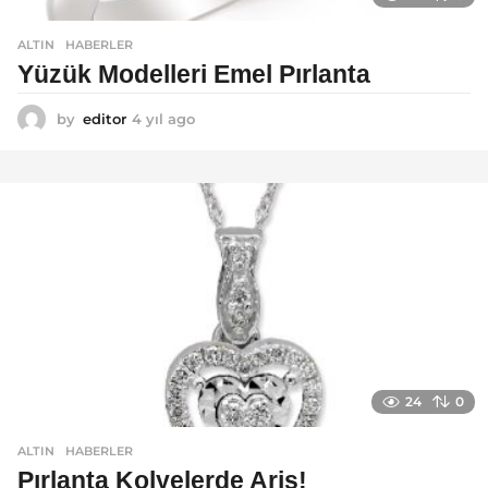
ALTIN
,
HABERLER
Yüzük Modelleri Emel Pırlanta
by
editor
4 yıl ago
4
y
ı
l
a
g
o
24
0
ALTIN
,
HABERLER
Pırlanta Kolyelerde Ariş!