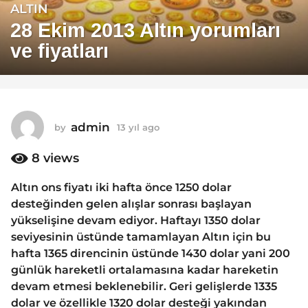
ALTIN
1
3
28 Ekim 2013 Altın yorumları
y
ve fiyatları
ı
l
a
g
o
admin
by
13 yıl ago
1
1
3
y
8
views
3
ı
y
l
Altın ons fiyatı iki hafta önce 1250 dolar
ı
a
desteğinden gelen alışlar sonrası başlayan
g
l
o
yükselişine devam ediyor. Haftayı 1350 dolar
a
seviyesinin üstünde tamamlayan Altın için bu
g
hafta 1365 direncinin üstünde 1430 dolar yani 200
o
günlük hareketli ortalamasına kadar hareketin
devam etmesi beklenebilir. Geri gelişlerde 1335
dolar ve özellikle 1320 dolar desteği yakından