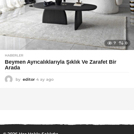
7
0
HABERLER
Beymen Ayrıcalıklarıyla Şıklık Ve Zarafet Bir
Arada
by
editor
4 ay ago
4
a
y
a
g
o