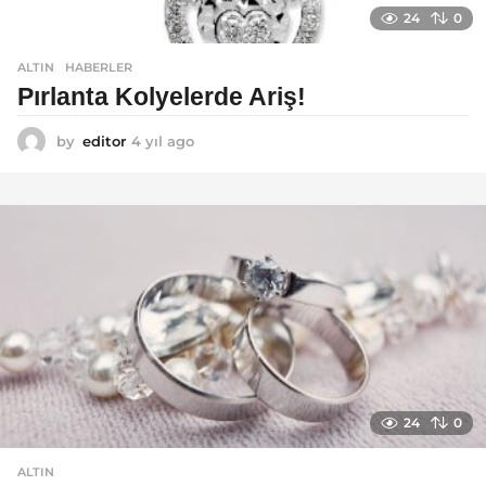
24
0
ALTIN
,
HABERLER
Pırlanta Kolyelerde Ariş!
by
editor
4 yıl ago
4
y
ı
l
a
g
o
24
0
ALTIN