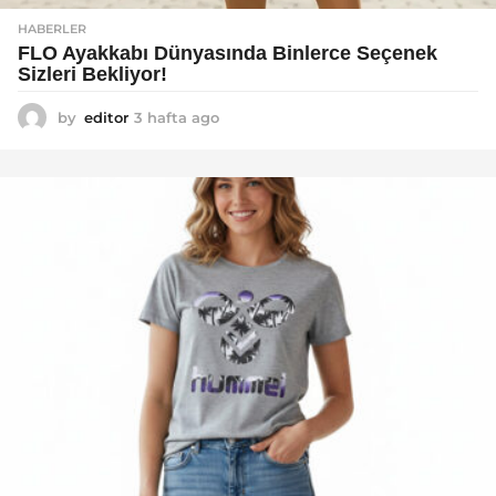
HABERLER
FLO Ayakkabı Dünyasında Binlerce Seçenek
Sizleri Bekliyor!
by
editor
3 hafta ago
2
a
y
a
g
o