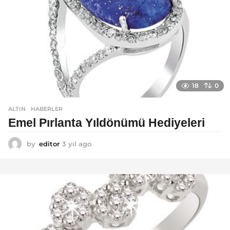
18
0
ALTIN
,
HABERLER
Emel Pırlanta Yıldönümü Hediyeleri
by
editor
3 yıl ago
3
y
ı
l
a
g
o