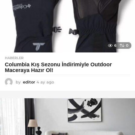
6
0
HABERLER
Columbia Kış Sezonu İndirimiyle Outdoor
Maceraya Hazır Ol!
by
editor
4 ay ago
4
a
y
a
g
o