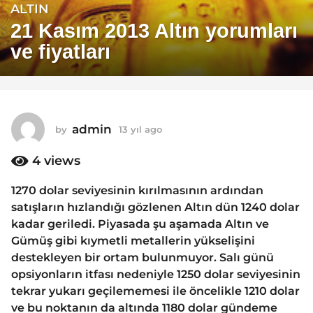
ALTIN
1
3
21 Kasım 2013 Altın yorumları
y
ve fiyatları
ı
l
a
g
o
admin
by
13 yıl ago
1
1
3
y
4
views
3
ı
y
l
1270 dolar seviyesinin kırılmasının ardından
ı
a
satışların hızlandığı gözlenen Altın dün 1240 dolar
g
l
o
kadar geriledi. Piyasada şu aşamada Altın ve
a
Gümüş gibi kıymetli metallerin yükselişini
g
destekleyen bir ortam bulunmuyor. Salı günü
o
opsiyonların itfası nedeniyle 1250 dolar seviyesinin
tekrar yukarı geçilememesi ile öncelikle 1210 dolar
ve bu noktanın da altında 1180 dolar gündeme