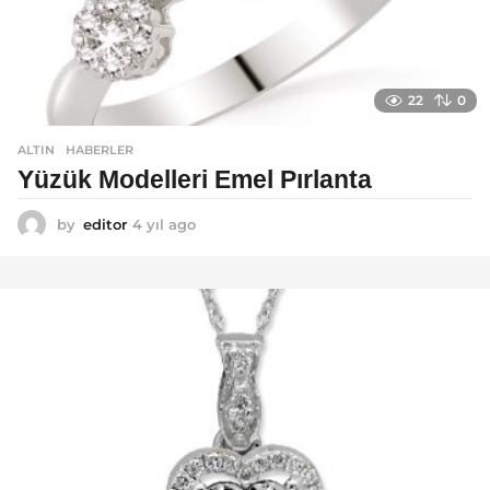
22
0
ALTIN
,
HABERLER
Yüzük Modelleri Emel Pırlanta
by
editor
4 yıl ago
4
y
ı
l
a
g
o