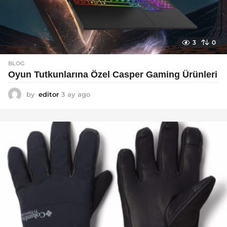
3
0
BLOG
Oyun Tutkunlarına Özel Casper Gaming Ürünleri
by
editor
3 ay ago
3
a
y
a
g
o