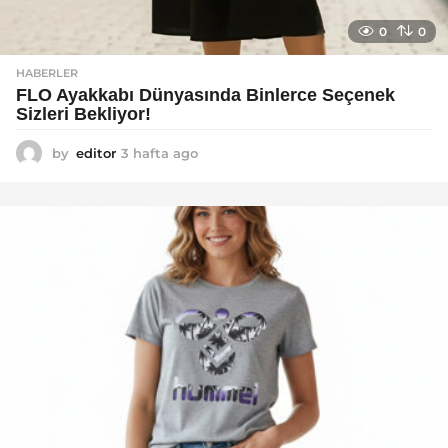
0
0
HABERLER
FLO Ayakkabı Dünyasında Binlerce Seçenek
Sizleri Bekliyor!
by
editor
3 hafta ago
2
a
y
a
g
o