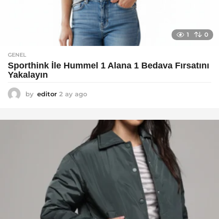
1
0
GENEL
Sporthink İle Hummel 1 Alana 1 Bedava Fırsatını
Yakalayın
by
editor
2 ay ago
2
a
y
a
g
o