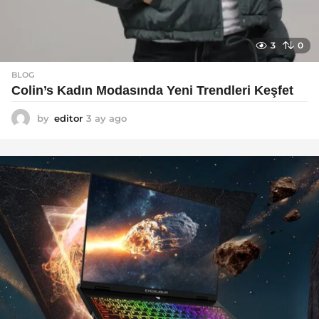
3
0
BLOG
Colin’s Kadın Modasında Yeni Trendleri Keşfet
by
editor
3 ay ago
3
a
y
a
g
o