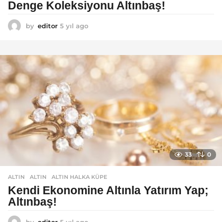
Denge Koleksiyonu Altınbaş!
by
editor
5 yıl ago
5
y
ı
l
a
g
o
33
0
ALTIN
ALTIN
,
ALTIN HALKA KÜPE
Kendi Ekonomine Altınla Yatırım Yap;
Altınbaş!