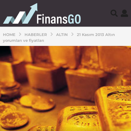
HOME
HABERLER
ALTIN
21 Kasım 2013 Altın
yorumları ve fiyatları