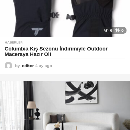
6
0
HABERLER
Columbia Kış Sezonu İndirimiyle Outdoor
Maceraya Hazır Ol!
by
editor
4 ay ago
4
a
y
a
g
o