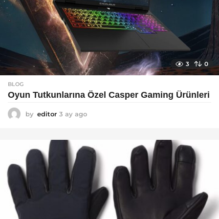
3
0
BLOG
Oyun Tutkunlarına Özel Casper Gaming Ürünleri
by
editor
3 ay ago
3
a
y
a
g
o