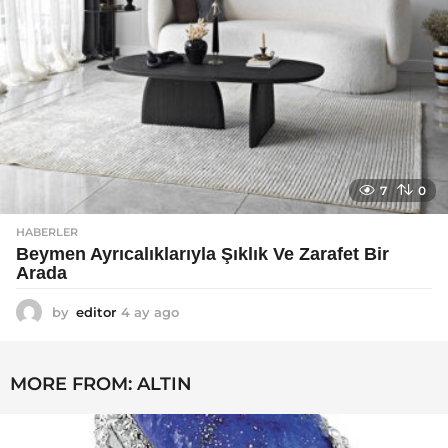
7
0
HABERLER
Beymen Ayrıcalıklarıyla Şıklık Ve Zarafet Bir
Arada
by
editor
4 ay ago
4
a
y
a
MORE FROM:
ALTIN
g
o