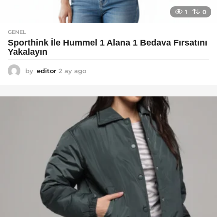
1
0
GENEL
Sporthink İle Hummel 1 Alana 1 Bedava Fırsatını
Yakalayın
by
editor
2 ay ago
2
a
y
a
g
o