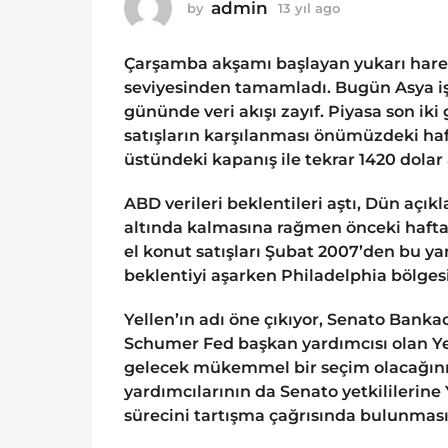
o
admin
by
13 yıl ago
1
1
3
y
3
Çarşamba akşamı başlayan yukarı harek
ı
y
l
seviyesinden tamamladı. Bugün Asya işl
ı
a
gününde veri akışı zayıf. Piyasa son iki
g
l
satışların karşılanması önümüzdeki haft
o
a
üstündeki kapanış ile tekrar 1420 dolar 
g
o
ABD verileri beklentileri aştı, Dün açıkl
altında kalmasına rağmen önceki haftak
el konut satışları Şubat 2007’den bu ya
beklentiyi aşarken Philadelphia bölgesi
Yellen’ın adı öne çıkıyor, Senato Banka
Schumer Fed başkan yardımcısı olan Yel
gelecek mükemmel bir seçim olacağın
yardımcılarının da Senato yetkililerin
sürecini tartışma çağrısında bulunması 