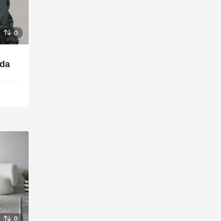
0
nda
0