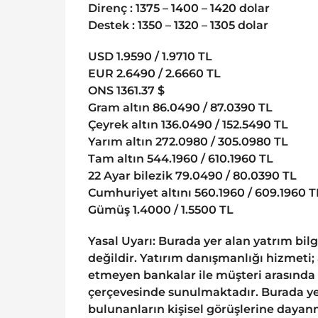
Direnç : 1375 – 1400 – 1420 dolar
Destek : 1350 – 1320 – 1305 dolar
USD 1.9590 / 1.9710 TL
EUR 2.6490 / 2.6660 TL
ONS 1361.37 $
Gram altın 86.0490 / 87.0390 TL
Çeyrek altın 136.0490 / 152.5490 TL
Yarım altın 272.0980 / 305.0980 TL
Tam altın 544.1960 / 610.1960 TL
22 Ayar bilezik 79.0490 / 80.0390 TL
Cumhuriyet altını 560.1960 / 609.1960 T
Gümüş 1.4000 / 1.5500 TL
Yasal Uyarı: Burada yer alan yatrım bil
değildir. Yatırım danışmanlığı hizmeti;
etmeyen bankalar ile müşteri arasında
çerçevesinde sunulmaktadır. Burada yer
bulunanların kişisel görüşlerine dayanm