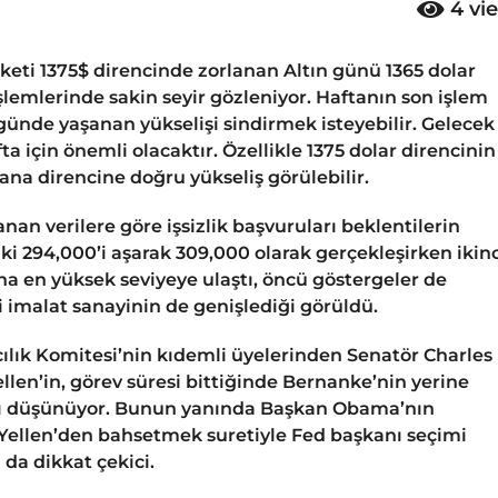
4
vi
eti 1375$ direncinde zorlanan Altın günü 1365 dolar
emlerinde sakin seyir gözleniyor. Haftanın son işlem
 günde yaşanan yükselişi sindirmek isteyebilir. Gelecek
a için önemli olacaktır. Özellikle 1375 dolar direncinin
ana direncine doğru yükseliş görülebilir.
anan verilere göre işsizlik başvuruları beklentilerin
i 294,000’i aşarak 309,000 olarak gerçekleşirken ikinc
na en yüksek seviyeye ulaştı, öncü göstergeler de
 imalat sanayinin de genişlediği görüldü.
cılık Komitesi’nin kıdemli üyelerinden Senatör Charles
len’in, görev süresi bittiğinde Bernanke’nin yerine
ı düşünüyor. Bunun yanında Başkan Obama’nın
e Yellen’den bahsetmek suretiyle Fed başkanı seçimi
da dikkat çekici.