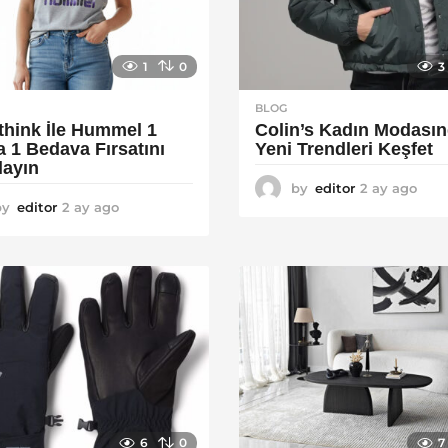
1
0
3
BLOG
think İle Hummel 1
Colin’s Kadın Modası
a 1 Bedava Fırsatını
Yeni Trendleri Keşfet
layın
by
editor
2 ay ago
3
by
editor
2 ay ago
2
a
a
y
y
a
a
g
g
o
o
6
0
7