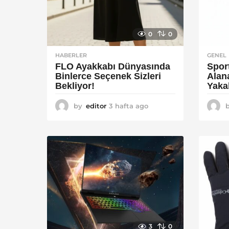
0
0
HABERLER
GENEL
FLO Ayakkabı Dünyasında
Spor
Binlerce Seçenek Sizleri
Alan
Bekliyor!
Yaka
by
editor
3 hafta ago
2
a
y
a
g
o
3
0