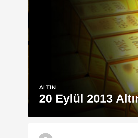
ALTIN
1
3
20 Eylül 2013 Altı
y
ı
l
a
g