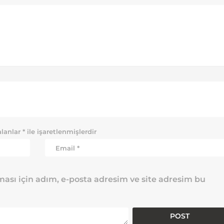
alanlar
*
ile işaretlenmişlerdir
ası için adım, e-posta adresim ve site adresim bu