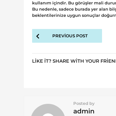
kullanım içindir. Bu görüşler mali durum
Bu nedenle, sadece burada yer alan bilg
beklentilerinize uygun sonuçlar doğurm
P
PREVIOUS POST
o
s
t
LIKE IT? SHARE WITH YOUR FRIEN
P
a
g
i
n
Posted by
a
admin
t