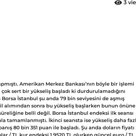
3
vi
apmıştı. Amerikan Merkez Bankası’nın böyle bir işlemi
çok sert bir yükseliş başladı ki durdurulamadığını
n Borsa İstanbul şu anda 79 bin seviyesini de aşmış
il alımından sonra bu yükseliş başlarken bunun önüne
üreliğine belli değil. Borsa İstanbul endeksi ilk seansı
nla tamamlanmıştı. İkinci seansta ise yükseliş daha faz
anış 80 bin 351 puan ile başladı. Şu anda doların fiyatı
lar / TL kur endeksi 1.9520 TL olurken güncel euro / TL