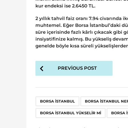
kur endeksi ise 2.6450 TL.
2 yıllık tahvil faiz oranı 7.94 civarınd
muhtemel. Eğer Borsa İstanbul’daki düz
süre içerisinde fazlı kârlı çıkacak gibi
insiyatifinize kalmış. Bu yükseliş devam
genelde böyle kısa süreli yükselişlerde
P
PREVIOUS POST
o
s
t
P
,
BORSA ISTANBUL
BORSA İSTANBUL NE
a
BORSA İSTANBUL YÜKSELIR MI
BORSA İ
g