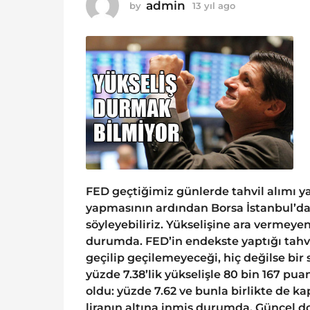
o
admin
by
13 yıl ago
1
1
3
y
3
ı
y
l
ı
a
g
l
o
a
g
o
FED geçtiğimiz günlerde tahvil alımı y
yapmasının ardından Borsa İstanbul’da 
söyleyebiliriz. Yükselişine ara vermeye
durumda. FED’in endekste yaptığı tahv
geçilip geçilemeyeceği, hiç değilse bir s
yüzde 7.38’lik yükselişle 80 bin 167 pua
oldu: yüzde 7.62 ve bunla birlikte de kap
liranın altına inmiş durumda. Güncel do