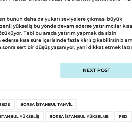
a iken bunun daha da yukarı seviyelere çıkması büyük
enli yükseliş bu yönde devam ederse yatırımcılar kıs
 gözüküyor. Tabi bu arada yatırım yapmak da sizin
 ederse kısa süre içerisinde fazla kârlı çıkabilirsiniz a
n sonra sert bir düşüş yaşanıyor, yani dikkat etmek lazı
NEXT POST
,
,
,
,
,
REDE
BORSA İSTANBUL TAHVIL
STANBUL YÜKSELIŞ
BORSA İSTANBUL YÜKSELME
FED