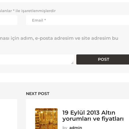
alanlar
*
ile işaretlenmişlerdir
ası için adım, e-posta adresim ve site adresim bu
NEXT POST
19 Eylül 2013 Altın
yorumları ve fiyatları
by
admin