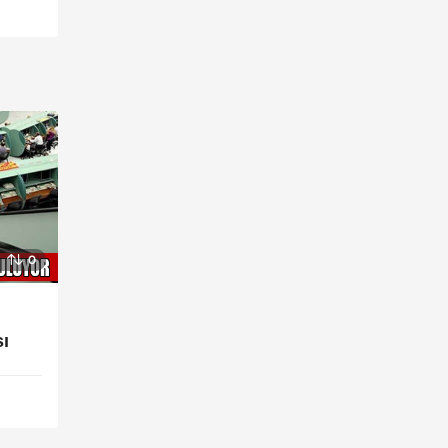
0
,
ı