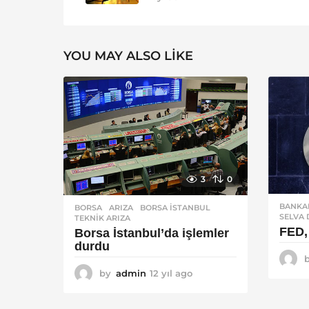
YOU MAY ALSO LIKE
3
0
BANKA
BORSA
ARIZA
,
BORSA ISTANBUL
,
SELVA 
TEKNIK ARIZA
FED, 
Borsa İstanbul’da işlemler
durdu
by
admin
12 yıl ago
1
2
y