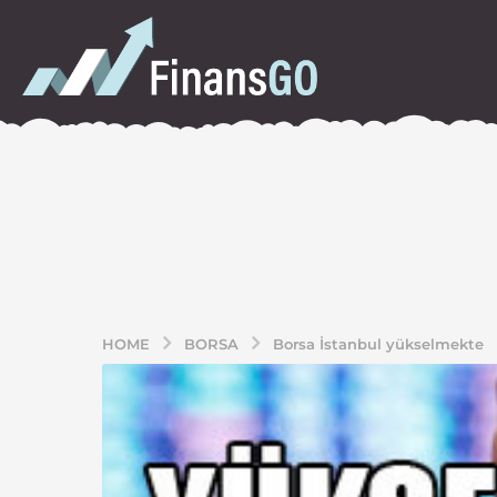
HOME
BORSA
Borsa İstanbul yükselmekte