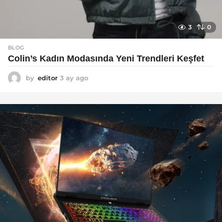
3
0
BLOG
Colin’s Kadın Modasında Yeni Trendleri Keşfet
by
editor
3 ay ago
3
a
y
a
g
o