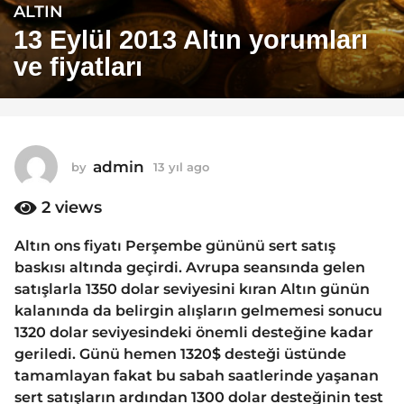
ALTIN
1
3
13 Eylül 2013 Altın yorumları
y
ve fiyatları
ı
l
a
g
o
admin
by
13 yıl ago
1
1
3
y
2
views
3
ı
y
l
Altın ons fiyatı Perşembe gününü sert satış
ı
a
baskısı altında geçirdi. Avrupa seansında gelen
g
l
o
satışlarla 1350 dolar seviyesini kıran Altın günün
a
kalanında da belirgin alışların gelmemesi sonucu
g
1320 dolar seviyesindeki önemli desteğine kadar
o
geriledi. Günü hemen 1320$ desteği üstünde
tamamlayan fakat bu sabah saatlerinde yaşanan
sert satışların ardından 1300 dolar desteğinin test