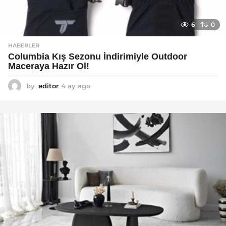
6
0
HABERLER
Columbia Kış Sezonu İndirimiyle Outdoor
Maceraya Hazır Ol!
by
editor
4 ay ago
4
a
y
a
g
o