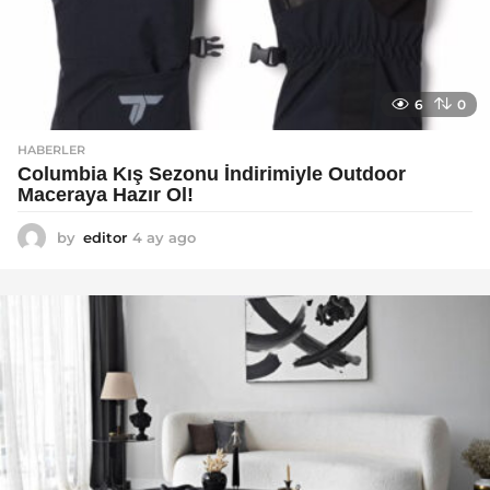
6
0
HABERLER
Columbia Kış Sezonu İndirimiyle Outdoor
Maceraya Hazır Ol!
by
editor
4 ay ago
4
a
y
a
g
o