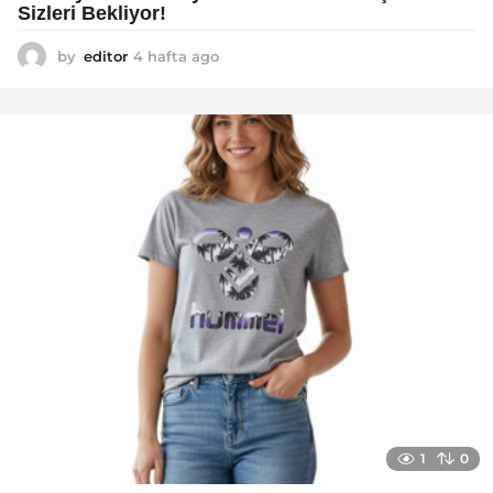
Sizleri Bekliyor!
by
editor
4 hafta ago
2
a
y
a
g
o
1
0