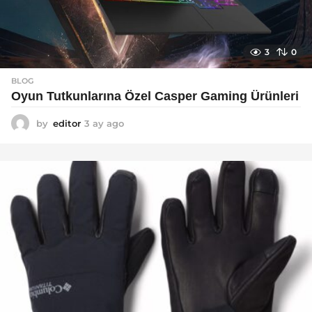
3
0
BLOG
Oyun Tutkunlarına Özel Casper Gaming Ürünleri
by
editor
3 ay ago
3
a
y
a
g
o