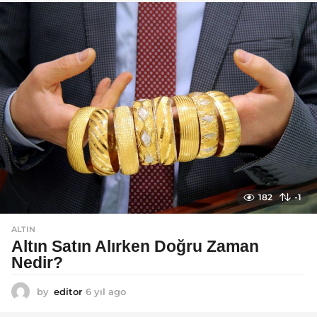
l
a
g
o
182
-1
ALTIN
Altın Satın Alırken Doğru Zaman
Nedir?
by
editor
6 yıl ago
6
y