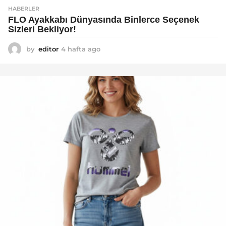
HABERLER
FLO Ayakkabı Dünyasında Binlerce Seçenek
Sizleri Bekliyor!
by
editor
4 hafta ago
2
a
y
a
g
o