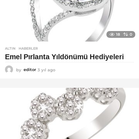
18
0
ALTIN
,
HABERLER
Emel Pırlanta Yıldönümü Hediyeleri
by
editor
3 yıl ago
3
y
ı
l
a
g
o