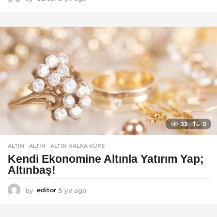
y
ı
l
a
g
o
33
0
ALTIN
ALTIN
,
ALTIN HALKA KÜPE
Kendi Ekonomine Altınla Yatırım Yap;
Altınbaş!
by
editor
5 yıl ago
4
y
ı