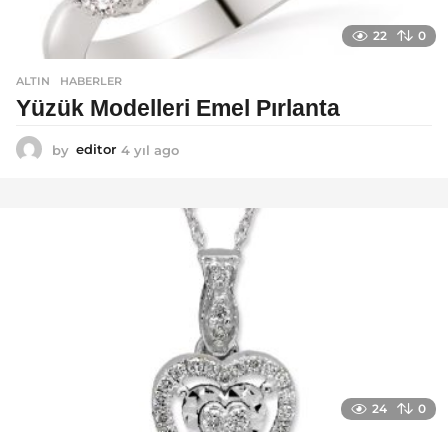
22
0
ALTIN
,
HABERLER
Yüzük Modelleri Emel Pırlanta
by
editor
4 yıl ago
4
y
ı
l
a
g
o
24
0