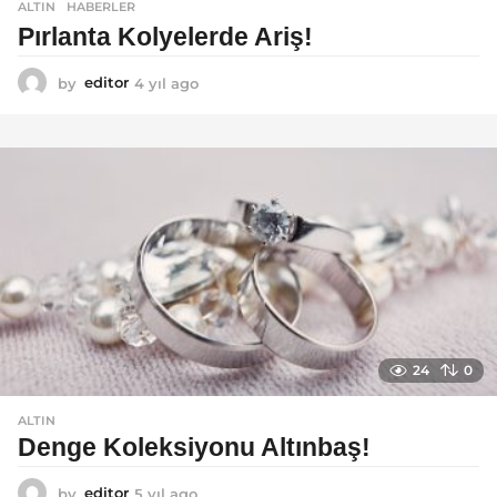
ALTIN
,
HABERLER
Pırlanta Kolyelerde Ariş!
by
editor
4 yıl ago
4
y
ı
l
a
g
o
24
0
ALTIN
Denge Koleksiyonu Altınbaş!
by
editor
5 yıl ago
5