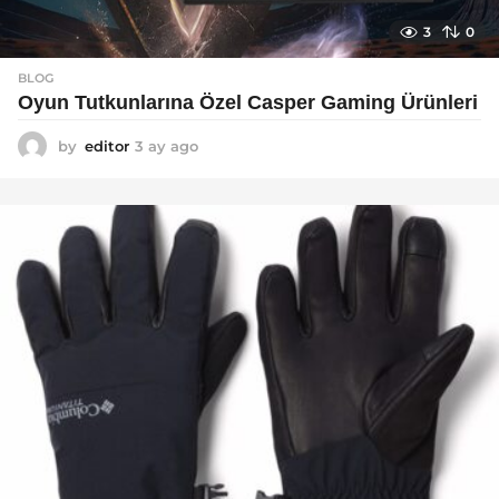
3
0
BLOG
Oyun Tutkunlarına Özel Casper Gaming Ürünleri
by
editor
3 ay ago
3
a
y
a
g
o