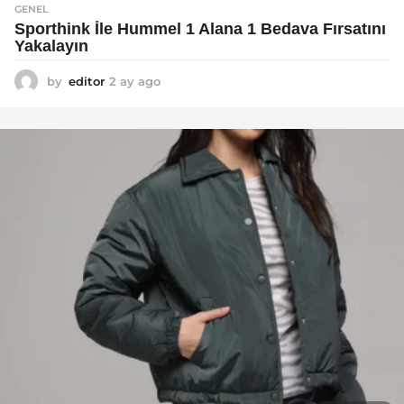
GENEL
Sporthink İle Hummel 1 Alana 1 Bedava Fırsatını
Yakalayın
by
editor
2 ay ago
2
a
y
a
g
o