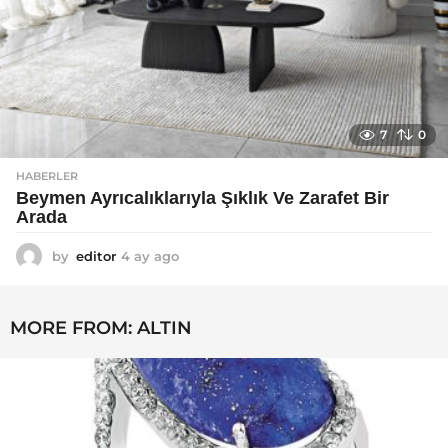
7
0
HABERLER
Beymen Ayrıcalıklarıyla Şıklık Ve Zarafet Bir
Arada
by
editor
4 ay ago
4
a
y
a
MORE FROM:
ALTIN
g
o