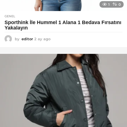
1
0
GENEL
Sporthink İle Hummel 1 Alana 1 Bedava Fırsatını
Yakalayın
by
editor
2 ay ago
2
a
y
a
g
o