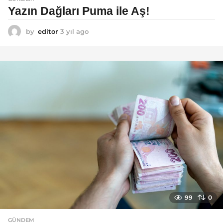
Yazın Dağları Puma ile Aş!
by
editor
3 yıl ago
3
y
ı
l
a
g
o
99
0
GÜNDEM