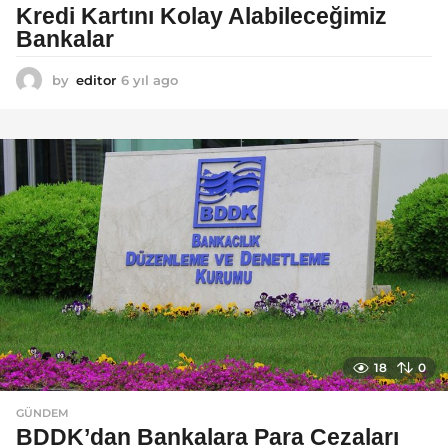
Kredi Kartını Kolay Alabileceğimiz
Bankalar
by
editor
6 yıl ago
6
y
ı
l
a
g
o
18
0
GÜNDEM
BDDK’dan Bankalara Para Cezaları