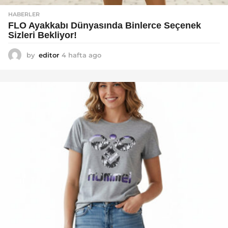
HABERLER
FLO Ayakkabı Dünyasında Binlerce Seçenek
Sizleri Bekliyor!
by
editor
4 hafta ago
2
a
y
a
g
o