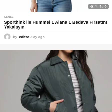
1
0
GENEL
Sporthink İle Hummel 1 Alana 1 Bedava Fırsatını
Yakalayın
by
editor
2 ay ago
2
a
y
a
g
o