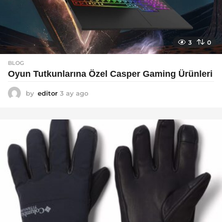
3
0
BLOG
Oyun Tutkunlarına Özel Casper Gaming Ürünleri
by
editor
3 ay ago
3
a
y
a
g
o