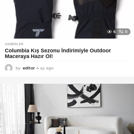
6
0
HABERLER
Columbia Kış Sezonu İndirimiyle Outdoor
Maceraya Hazır Ol!
by
editor
4 ay ago
4
a
y
a
g
o