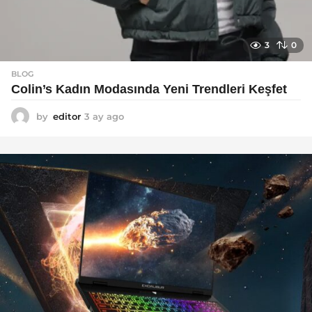
3
0
BLOG
Colin’s Kadın Modasında Yeni Trendleri Keşfet
by
editor
3 ay ago
3
a
y
a
g
o