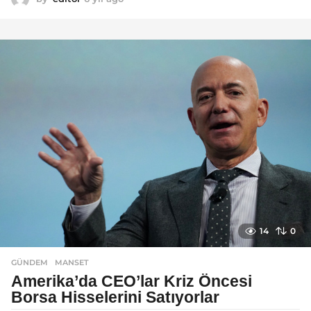
y
ı
l
a
g
o
14
0
GÜNDEM
MANSET
Amerika’da CEO’lar Kriz Öncesi
Borsa Hisselerini Satıyorlar