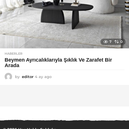
7
0
HABERLER
Beymen Ayrıcalıklarıyla Şıklık Ve Zarafet Bir
Arada
by
editor
4 ay ago
4
a
y
a
g
o