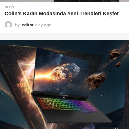
BLOG
Colin’s Kadın Modasında Yeni Trendleri Keşfet
by
editor
2 ay ago
3
a
y
a
g
o