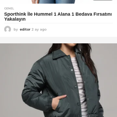
GENEL
Sporthink İle Hummel 1 Alana 1 Bedava Fırsatını
Yakalayın
by
editor
2 ay ago
2
a
y
a
g
o