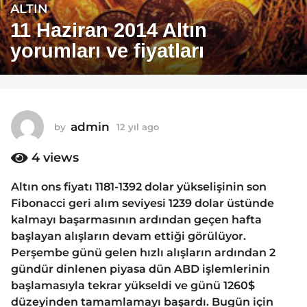
ALTIN
1
2
11 Haziran 2014 Altın
y
yorumları ve fiyatları
ı
l
a
g
o
admin
by
12 yıl ago
1
1
2
y
4
views
2
ı
y
l
Altın ons fiyatı 1181-1392 dolar yükselişinin son
ı
a
Fibonacci geri alım seviyesi 1239 dolar üstünde
g
l
o
kalmayı başarmasının ardından geçen hafta
a
başlayan alışların devam ettiği görülüyor.
g
Perşembe günü gelen hızlı alışların ardından 2
o
gündür dinlenen piyasa dün ABD işlemlerinin
başlamasıyla tekrar yükseldi ve günü 1260$
düzeyinden tamamlamayı başardı. Bugün için