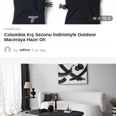
6
0
HABERLER
Columbia Kış Sezonu İndirimiyle Outdoor
Maceraya Hazır Ol!
by
editor
3 ay ago
4
a
y
a
g
o