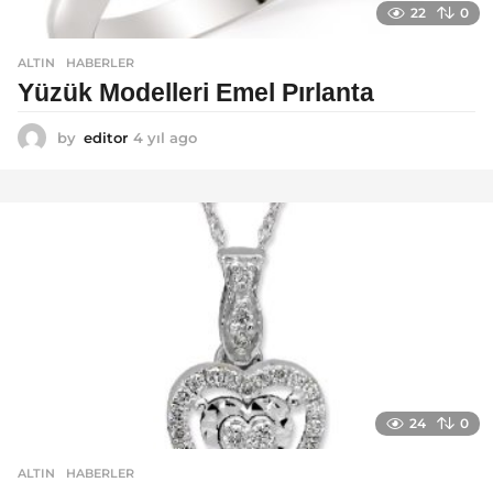
22
0
ALTIN
,
HABERLER
Yüzük Modelleri Emel Pırlanta
by
editor
4 yıl ago
4
y
ı
l
a
g
o
24
0
ALTIN
,
HABERLER