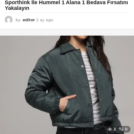
Sporthink İle Hummel 1 Alana 1 Bedava Fırsatını
Yakalayın
by
editor
2 ay ago
2
a
y
a
g
o
3
0