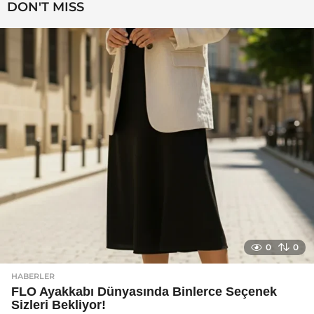
DON'T MISS
a
g
o
0
0
HABERLER
FLO Ayakkabı Dünyasında Binlerce Seçenek
Sizleri Bekliyor!