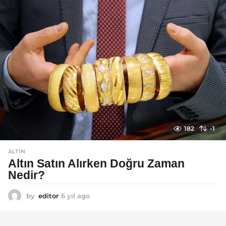
g
o
182
-1
ALTIN
Altın Satın Alırken Doğru Zaman
Nedir?
by
editor
6 yıl ago
6
y
ı
l