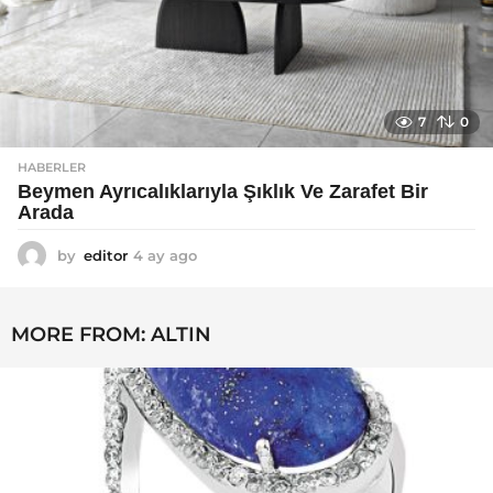
7
0
HABERLER
Beymen Ayrıcalıklarıyla Şıklık Ve Zarafet Bir
Arada
by
editor
4 ay ago
4
a
y
a
MORE FROM:
ALTIN
g
o