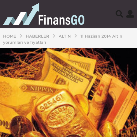
HOME
HABERLER
ALTIN
11 Haziran 2014 Altın
yorumları ve fiyatları