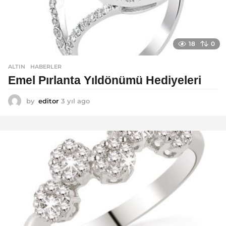
18
0
ALTIN
,
HABERLER
Emel Pırlanta Yıldönümü Hediyeleri
by
editor
3 yıl ago
3
y
ı
l
a
g
o