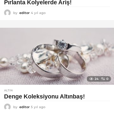
Pırlanta Kolyelerde Ariş!
by
editor
4 yıl ago
4
y
ı
l
a
g
o
24
0
ALTIN
Denge Koleksiyonu Altınbaş!
by
editor
5 yıl ago
5
y