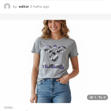
by
editor
3 hafta ago
2
a
y
a
g
o
1
0
GENEL