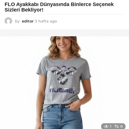
FLO Ayakkabı Dünyasında Binlerce Seçenek
Sizleri Bekliyor!
by
editor
3 hafta ago
2
a
y
a
g
o
1
0