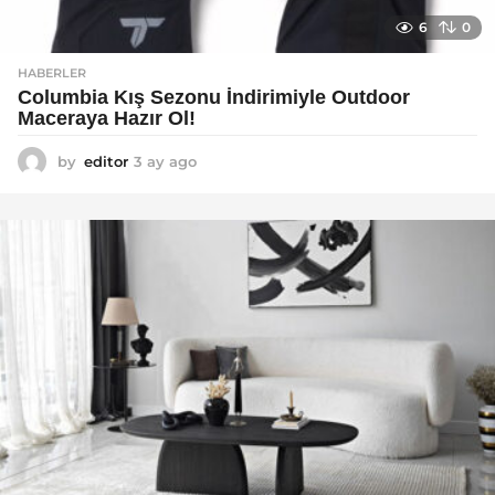
6
0
HABERLER
Columbia Kış Sezonu İndirimiyle Outdoor
Maceraya Hazır Ol!
by
editor
3 ay ago
4
a
y
a
g
o